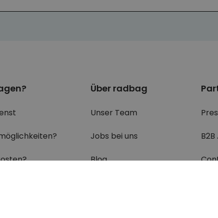
ragen?
Über radbag
Par
enst
Unser Team
Pre
möglichkeiten?
Jobs bei uns
B2B
osten?
Blog
Con
ein Paket?
Erklärung zur Barrierefreiheit
ungen & Retouren?
Cookie Einstellungen