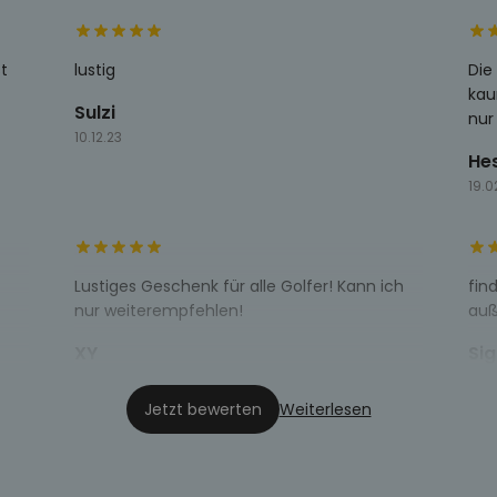
t
lustig
Die
kau
Sulzi
nur
10.12.23
He
19.0
Lustiges Geschenk für alle Golfer! Kann ich
find
nur weiterempfehlen!
auß
XY
Sig
10.12.22
06.1
Jetzt bewerten
Weiterlesen