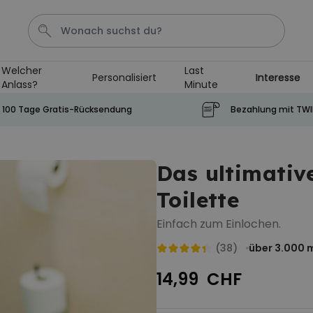
Welcher
Last
Personalisiert
Interesse
Anlass?
Minute
Geburtstag
Schlusselanhanger
Shirt
Aperol
H
100 Tage Gratis-Rücksendung
Bezahlung mit TW
Personalisierbar
Personalisierbares Aperol
Das ultimative
Spritz Glas mit Name
Toilette
über 19.400
24,99 CHF
mal gekauft
Einfach zum Einlochen.
Personalisierbar
Personalisierbares Handtuch
(38)
über 3.000
m
mit Getränken und Spruch
14,99 CHF
über 10.000
39,99 CHF
mal gekauft