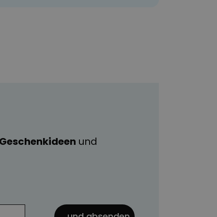
e Geschenkideen
und
... und absenden