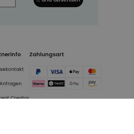
tnerinfo
Zahlungsart
ssekontakt
 Anfragen
tent Creator