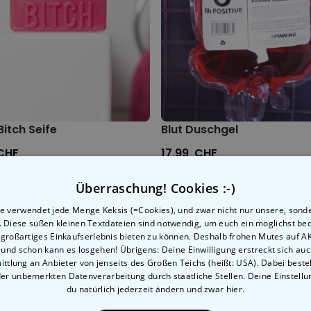
rlich
leichter fühlen
.
Bitch Seife
Blut Duschgel
CHF
17,99 CHF
Überraschung! Cookies :-)
e verwendet jede Menge Keksis (=Cookies), und zwar nicht nur unsere, sond
n. Diese süßen kleinen Textdateien sind notwendig, um euch ein möglichst b
Verwandte Kategorie
 großartiges Einkaufserlebnis bieten zu können. Deshalb frohen Mutes auf 
, und schon kann es losgehen! Übrigens: Deine Einwilligung erstreckt sich auc
's zu unseren anderen Kategorien mit ungewöhnlichen 
ttlung an Anbieter von jenseits des Großen Teichs (heißt: USA). Dabei besteh
der unbemerkten Datenverarbeitung durch staatliche Stellen. Deine Einstell
du natürlich jederzeit ändern
und zwar hier.