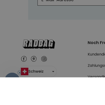
Noch F
Kundendi
Zahlungs
Schweiz
Versandk
-10%
Wo ist m
Rücksend