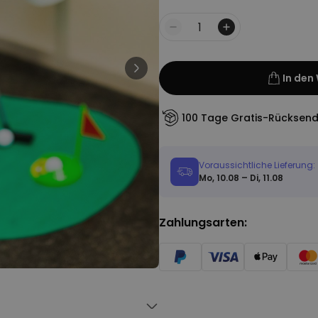
Personalisierbar
Personalisierbarer Bierkrug
mit Logo und Gesicht
Menge
über 71.100
24,99 CHF
mal gekauft
In den
Personalisierbar
Personalisierte Vase mit Text
und Symbol
100 Tage Gratis-Rücksen
über 1.300
34,99 CHF
mal gekauft
Voraussichtliche Lieferung:
Personalisierbar
Mo, 10.08 – Di, 11.08
Personalisierbares Handtuch
mit Monogramm
über 300
mal
39,99 CHF
Zahlungsarten:
gekauft