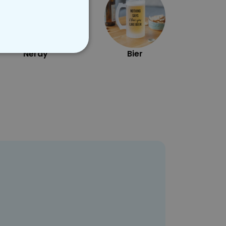
Nerdy
Bier
STIGE