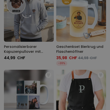
Personalisierbarer
Geschenkset Bierkrug und
Kapuzenpullover mit
Flaschenöffner
deinem Haustier als Comic
44,99 CHF
35,98 CHF
44,98 CHF
-20%