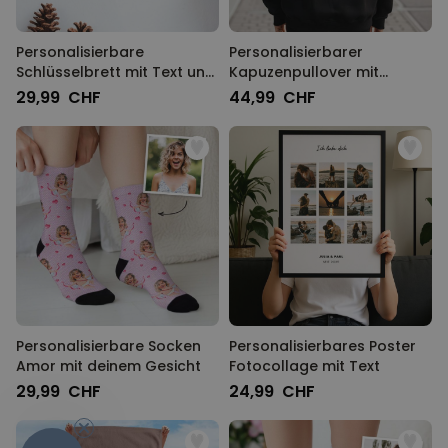
Personalisierbare
Personalisierbarer
Schlüsselbrett mit Text und
Kapuzenpullover mit
Symbol
Schwarz Weiß Fotos und
29,99 CHF
44,99 CHF
Text
Personalisierbare Socken
Personalisierbares Poster
Amor mit deinem Gesicht
Fotocollage mit Text
29,99 CHF
24,99 CHF
-10%