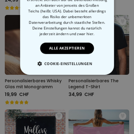
an Anbieter von jenseits des Großen
Teichs (heißt: USA). Dabei besteht allerdings
das Risiko der unbemerkten
Datenverarbeitung durch staatliche Stellen.
Deine Einstellungen kannst du natürlich
jederzeit ändern
und zwar hier.
ALLE AKZEPTIEREN
COOKIE-EINSTELLUNGEN
ESSENTIELL
Personalisierbares Whisky
Personalisierbares The
Glas mit Monogramm
Legend T-Shirt
PERFORMANCE
19,99 CHF
34,99 CHF
MARKETING
SONSTIGE