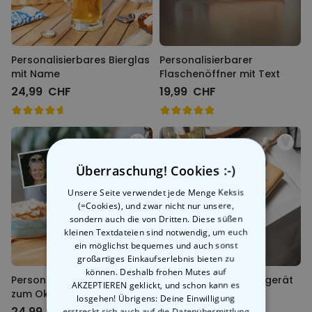
Personalisierbares Bierglas
Personalisierbarer
mit Name
Flaschenöffner mit Text
24,99 CHF
19,99 CHF
Überraschung! Cookies :-)
Unsere Seite verwendet jede Menge Keksis
(=Cookies), und zwar nicht nur unsere,
sondern auch die von Dritten. Diese süßen
kleinen Textdateien sind notwendig, um euch
ein möglichst bequemes und auch sonst
großartiges Einkaufserlebnis bieten zu
können. Deshalb frohen Mutes auf
Personalisierbarer Bierkrug
Rasiermesser Schleifgerät
AKZEPTIEREN geklickt, und schon kann es
zum Oktoberfest
losgehen! Übrigens: Deine Einwilligung
24,99 CHF
19,99 CHF
erstreckt sich auch auf die Datenübermittlung