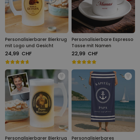
Personalisierbar
Personalisierbarer Bierkrug
mit Logo und Gesicht
über 71.100
24,99 CHF
mal gekauft
Personalisierbarer Bierkrug
Personalisierbare Espresso
mit Logo und Gesicht
Tasse mit Namen
Personalisierbar
Personalisierte Vase mit Text
24,99 CHF
22,99 CHF
und Symbol
über 1.300
34,99 CHF
mal gekauft
Personalisierbar
Personalisierbares Handtuch
mit Monogramm
über 300
mal
39,99 CHF
gekauft
Personalisierbarer Bierkrug
Personalisierbares