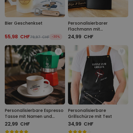
Bier Geschenkset
Personalisierbarer
Flachmann mit
Monogramm
55,98 CHF
24,99 CHF
79,97 CHF
-30%
Personalisierbare Espresso
Personalisierbare
Tasse mit Namen und
Grillschürze mit Text
Jahreszahl
22,99 CHF
34,99 CHF