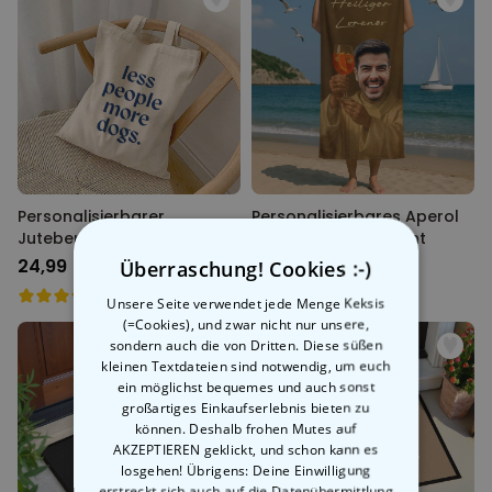
Personalisierbarer
Personalisierbares Aperol
Jutebeutel mit Text
Handtuch mit Gesicht
24,99 CHF
39,99 CHF
Überraschung! Cookies :-)
Unsere Seite verwendet jede Menge Keksis
(=Cookies), und zwar nicht nur unsere,
sondern auch die von Dritten. Diese süßen
kleinen Textdateien sind notwendig, um euch
ein möglichst bequemes und auch sonst
großartiges Einkaufserlebnis bieten zu
können. Deshalb frohen Mutes auf
AKZEPTIEREN geklickt, und schon kann es
losgehen! Übrigens: Deine Einwilligung
erstreckt sich auch auf die Datenübermittlung