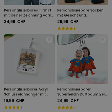
Personalisierbares T-Shirt
Personalisierbare Socken
mit deiner Zeichnung vorne
mit Gesicht und
und hinten
Superhelden
34,99 CHF
29,99 CHF
Personalisierbarer Acryl
Personalisierbarer
Schlüsselanhänger mit
Superheldin Duftbaum 2er
Foto und Song
Set mit Gesicht
19,99 CHF
24,99 CHF