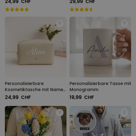
24,99 CHF
29,99 CHF
Personalisierbare
Personalisierbare Tasse mit
Kosmetiktasche mit Name
Monogramm
und Symbol
24,99 CHF
19,99 CHF