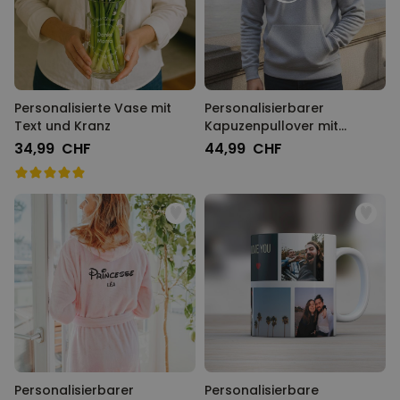
Personalisierte Vase mit
Personalisierbarer
Text und Kranz
Kapuzenpullover mit
deinem Haustier als Comic
34,99 CHF
44,99 CHF
Personalisierbarer
Personalisierbare