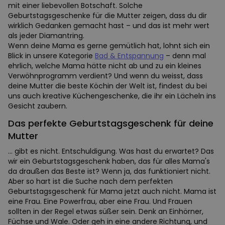
mit einer liebevollen Botschaft. Solche
Geburtstagsgeschenke für die Mutter zeigen, dass du dir
wirklich Gedanken gemacht hast – und das ist mehr wert
als jeder Diamantring.
Wenn deine Mama es gerne gemütlich hat, lohnt sich ein
Blick in unsere Kategorie
Bad & Entspannung
– denn mal
ehrlich, welche Mama hätte nicht ab und zu ein kleines
Verwöhnprogramm verdient? Und wenn du weisst, dass
deine Mutter die beste Köchin der Welt ist, findest du bei
uns auch kreative Küchengeschenke, die ihr ein Lächeln ins
Gesicht zaubern.
Das perfekte Geburtstagsgeschenk für deine
Mutter
... gibt es nicht. Entschuldigung. Was hast du erwartet? Das
wir ein Geburtstagsgeschenk haben, das für alles Mama's
da draußen das Beste ist? Wenn ja, das funktioniert nicht.
Aber so hart ist die Suche nach dem perfekten
Geburtstagsgeschenk für Mama jetzt auch nicht. Mama ist
eine Frau. Eine Powerfrau, aber eine Frau. Und Frauen
sollten in der Regel etwas süßer sein. Denk an Einhörner,
Füchse und Wale. Oder geh in eine andere Richtung, und