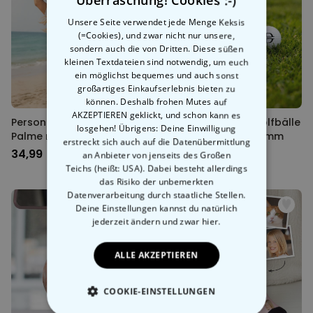
Überraschung! Cookies :-)
Unsere Seite verwendet jede Menge Keksis
(=Cookies), und zwar nicht nur unsere,
sondern auch die von Dritten. Diese süßen
kleinen Textdateien sind notwendig, um euch
ein möglichst bequemes und auch sonst
großartiges Einkaufserlebnis bieten zu
können. Deshalb frohen Mutes auf
AKZEPTIEREN geklickt, und schon kann es
Personalisierbares T-Shirt
Personalisierbare Golfbälle
losgehen! Übrigens: Deine Einwilligung
Palme mit Text
3er Set mit Monogramm
erstreckt sich auch auf die Datenübermittlung
34,99 CHF
29,99 CHF
an Anbieter von jenseits des Großen
Teichs (heißt: USA). Dabei besteht allerdings
das Risiko der unbemerkten
Datenverarbeitung durch staatliche Stellen.
Deine Einstellungen kannst du natürlich
jederzeit ändern
und zwar hier.
ALLE AKZEPTIEREN
COOKIE-EINSTELLUNGEN