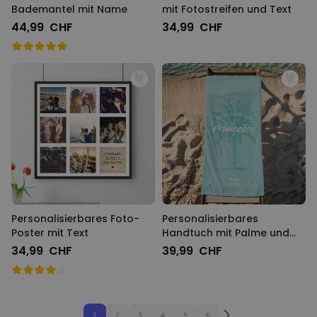
Bademantel mit Name
mit Fotostreifen und Text
44,99 CHF
34,99 CHF
Personalisierbares Foto-
Personalisierbares
Poster mit Text
Handtuch mit Palme und
Text
34,99 CHF
39,99 CHF
1
2
3
4
5
6