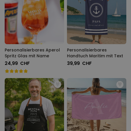
Personalisierbar
Personalisierbarer Bierkrug
mit Logo und Gesicht
über 71.100
24,99 CHF
mal gekauft
Personalisierbar
Personalisierte Vase mit Text
Personalisierbares Aperol
Personalisierbares
und Symbol
Spritz Glas mit Name
Handtuch Maritim mit Text
über 1.300
24,99 CHF
39,99 CHF
34,99 CHF
mal gekauft
Personalisierbar
Personalisierbares Handtuch
mit Monogramm
über 300
mal
39,99 CHF
gekauft