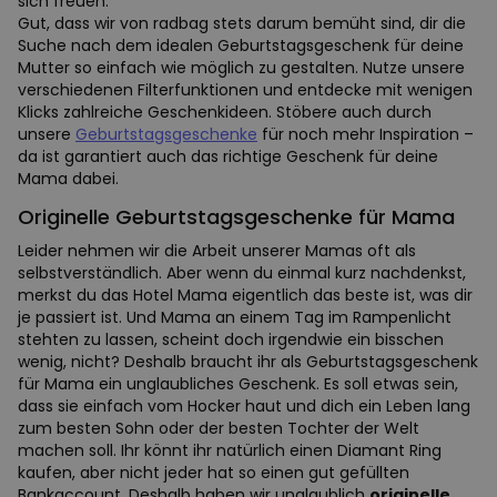
sich freuen.
Gut, dass wir von radbag stets darum bemüht sind, dir die
Suche nach dem idealen Geburtstagsgeschenk für deine
Mutter so einfach wie möglich zu gestalten. Nutze unsere
verschiedenen Filterfunktionen und entdecke mit wenigen
Klicks zahlreiche Geschenkideen. Stöbere auch durch
unsere
Geburtstagsgeschenke
für noch mehr Inspiration –
da ist garantiert auch das richtige Geschenk für deine
Mama dabei.
Originelle Geburtstagsgeschenke für Mama
Leider nehmen wir die Arbeit unserer Mamas oft als
selbstverständlich. Aber wenn du einmal kurz nachdenkst,
merkst du das Hotel Mama eigentlich das beste ist, was dir
je passiert ist. Und Mama an einem Tag im Rampenlicht
stehten zu lassen, scheint doch irgendwie ein bisschen
wenig, nicht? Deshalb braucht ihr als Geburtstagsgeschenk
für Mama ein unglaubliches Geschenk. Es soll etwas sein,
dass sie einfach vom Hocker haut und dich ein Leben lang
zum besten Sohn oder der besten Tochter der Welt
machen soll. Ihr könnt ihr natürlich einen Diamant Ring
kaufen, aber nicht jeder hat so einen gut gefüllten
Bankaccount. Deshalb haben wir unglaublich
originelle