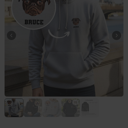
Personalisierbar
Personalisierbarer Bierkrug
mit Logo und Gesicht
über 71.100
24,99 CHF
mal gekauft
Personalisierbar
Personalisierbares Handtuch
mit Monogramm
über 300
mal
39,99 CHF
gekauft
Personalisierbar
Personalisierbares Handtuch
mit Getränken und Spruch
über 10.000
39,99 CHF
mal gekauft