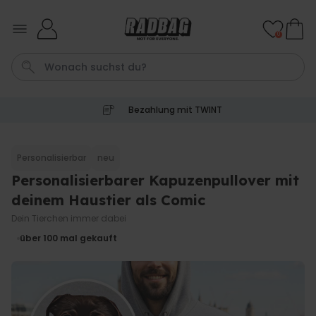
Skip to Content
0
Bezahlung mit TWINT
Tasse
Shirt
Aperol
Geburtstag
Handtuch
Personalisierbar
neu
Personalisierbarer Kapuzenpullover mit
Personalisierbar
Personalisierbares Aperol
deinem Haustier als Comic
Spritz Glas mit Name
Dein Tierchen immer dabei
über 19.400
24,99 CHF
mal gekauft
über 100
mal gekauft
Personalisierbar
Personalisierbare Fussmatte
mit Namen
über 62.000
39,99 CHF
mal gekauft