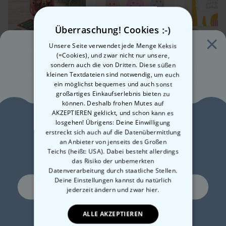
Chillen oder als Geschenk für Tierliebhaber. Jeder Hoodie ist ein
Vegan zertifiziert
echtes
Unikat
– und eine kleine Hommage an deinen treuen
Faire Arbeitsbedingungen & Klimaschonende Produktion
Begleiter. Kurz: dein Pet, dein Stil, dein Comic-Moment.
Überraschung! Cookies :-)
Bedruckt in Österreich
Maßabweichungen gegenüber der Maßtabelle bis zu ca. +/-5%
Unsere Seite verwendet jede Menge Keksis
Das große
Geschenkkarte
Geburtstag
möglich
(=Cookies), und zwar nicht nur unsere,
Weihnachtsquiz
Smiley
Katze
sondern auch die von Dritten. Diese süßen
kleinen Textdateien sind notwendig, um euch
13,99 CHF
7,99 CHF
7,99 CHF
ein möglichst bequemes und auch sonst
großartiges Einkaufserlebnis bieten zu
können. Deshalb frohen Mutes auf
AKZEPTIEREN geklickt, und schon kann es
Schon gesehen?
losgehen! Übrigens: Deine Einwilligung
Lust auf
erstreckt sich auch auf die Datenübermittlung
Diese Produkte könnten dich auch interessieren
an Anbieter von jenseits des Großen
10% Rabatt?
Teichs (heißt: USA). Dabei besteht allerdings
das Risiko der unbemerkten
Datenverarbeitung durch staatliche Stellen.
Deine Einstellungen kannst du natürlich
Ja, gerne!
jederzeit ändern
und zwar hier.
ALLE AKZEPTIEREN
Ne, ich mag keine Rabatte