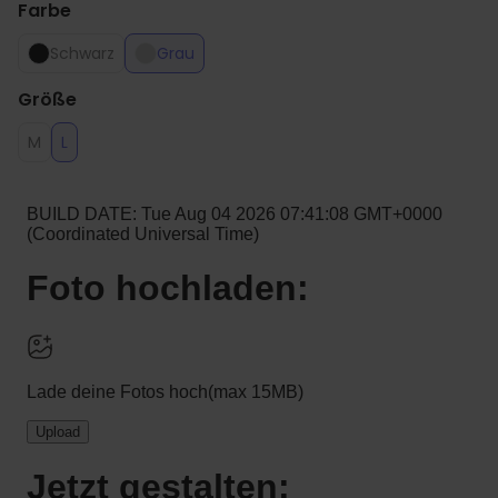
Farbe
Schwarz
Grau
Größe
M
L