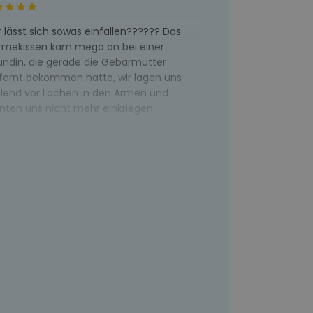
 lässt sich sowas einfallen?????? Das
mekissen kam mega an bei einer
undin, die gerade die Gebärmutter
fernt bekommen hatte, wir lagen uns
lend vor Lachen in den Armen und
nten uns nicht mehr einkriegen
ry
1.23