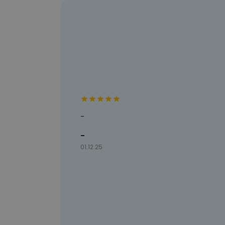
-
-
01.12.25