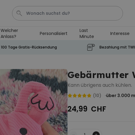
Welcher
Last
Personalisiert
Interesse
Anlass?
Minute
Geburtstag
Karte
Shirt
Aperol
Handtuch
100 Tage Gratis-Rücksendung
Bezahlung mit TW
Personalisierbar
Personalisierbares Aperol
Gebärmutter 
Spritz Glas mit Name
über 19.400
24,99 CHF
Kann übrigens auch kühlen.
mal gekauft
(10)
über 3.000
m
Personalisierbar
Personalisierbares Handtuch
24,99 CHF
mit Monogramm
über 300
mal
39,99 CHF
gekauft