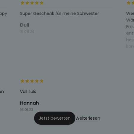
appy
Super Geschenk für meine Schwester
Wer
Wär
Duli
Fre
31.08.24
ent
heu
kon
Ge
22.1
an
Voll süß
Hannah
16.01.23
Jetzt bewerten
Weiterlesen