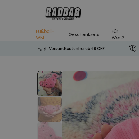
Skip to Content
Fußball-
Für
Geschenksets
WM
Wen?
Versandkostenfrei ab 69 CHF