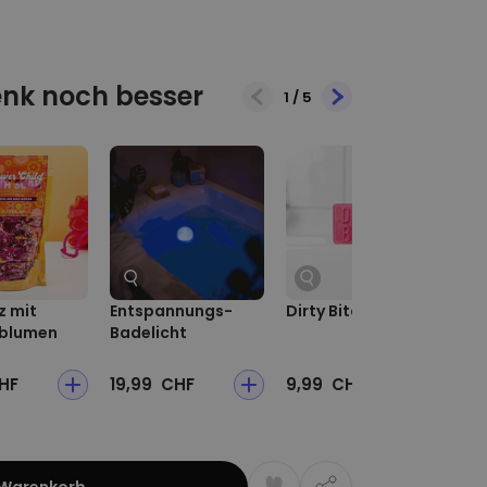
nk noch besser
1
/
5
z mit
Entspannungs-
Dirty Bitch Seife
Ge
nblumen
Badelicht
Sm
HF
19,99 CHF
9,99 CHF
7,