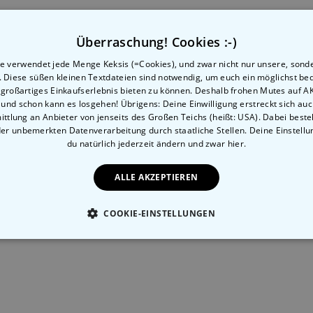
ns 1x im Monat zu erwärmen
ung und entfernt von
Verwandte Kategorie
Überraschung! Cookies :-)
's zu unseren anderen Kategorien mit ungewöhnlichen 
e verwendet jede Menge Keksis (=Cookies), und zwar nicht nur unsere, sond
n. Diese süßen kleinen Textdateien sind notwendig, um euch ein möglichst b
 großartiges Einkaufserlebnis bieten zu können. Deshalb frohen Mutes auf 
, und schon kann es losgehen! Übrigens: Deine Einwilligung erstreckt sich auc
ttlung an Anbieter von jenseits des Großen Teichs (heißt: USA). Dabei besteh
der unbemerkten Datenverarbeitung durch staatliche Stellen. Deine Einstell
du natürlich jederzeit ändern
und zwar hier.
ALLE AKZEPTIEREN
Frech
Pflanzen
COOKIE-EINSTELLUNGEN
ESSENTIELL
PERFORMANCE
MARKETING
SON