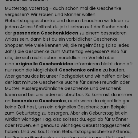
Muttertag, Vatertag - auch schon mal die Geschenke
vergessen? Wir Frauen und Männer wollen
Geburtstagsgeschenke und darum brauchen wir Ideen zu
jedem Anlass! Solltest du jetzt schon auf der Suche nach
der
passenden Geschenkideen
zu einem besonderen
Anlass sein, dann bist du ein vorbildlicher Geschenke
Shopper. Wie viele kennen wir, die regelmässig (also jedes
Jahr) die Geschenke zum Muttertag vergessen? Also für
alle, die sich nicht schon vorbildlich im Vorfeld über
eine
originelle Geschenkidee
informieren bleibt dann oft
nur noch die Möglichkeit
Geschenke online
zu kaufen.
Aber genau das ist unser Fachgebiet und wir helfen dir bei
der last minute Geschenke Suche für deine Freundin oder
Mutter. Aussergewöhnliche Geschenke und Geschenk
Ideen sind bei uns jederzeit abrufbar. So kommst du immer
an
besondere Geschenke
, auch wenn du eigentlich gar
keine Zeit hast, um ein originelles Geschenk zum Beispiel
zum Geburtstag zu besorgen. Aber ein Geburtstag ist ein
wirklich wichtiger Tag, also solltest du, egal ob für Männer
oder Frauen, ein genauso wichtiges Geburtstagsgeschenk
haben. Und wo kauft man Geburtstagsgeschenke? Genau,
bei Radbag.Geschenke zu kaufen geht ja ganz flott und