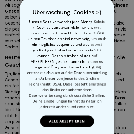
wir sagen, dass
ausgefallene Geschenke
bzw.
originelle
Geschenkideen
nie fehl am Platz sind. Oder hast du
Überraschung! Cookies :-)
selber schonmal erlebt, dass aussergewöhnliche
Unsere Seite verwendet jede Menge Keksis
Geschenke als langweilig empfunden wurden? Es gilt also
(=Cookies), und zwar nicht nur unsere,
die passende Geschenkidee zu finden. Das ist übrigens viel
sondern auch die von Dritten. Diese süßen
einfacher, als gedacht. Sag uns für wen deine Geschenke
kleinen Textdateien sind notwendig, um euch
sein soll und wir haben dafür die zündende Geschenkidee.
ein möglichst bequemes und auch sonst
Tadaa.
großartiges Einkaufserlebnis bieten zu
können. Deshalb frohen Mutes auf
Heute die Geschenkidee - morgen schon die
AKZEPTIEREN geklickt, und schon kann es
Geschenke
losgehen! Übrigens: Deine Einwilligung
erstreckt sich auch auf die Datenübermittlung
Tja, liebe Geschenke Freunde: Geschenk ist nicht gleich
an Anbieter von jenseits des Großen
Geschenk. Es gibt nämlich die geniale Geschenkidee und
Teichs (heißt: USA). Dabei besteht allerdings
die falsche Geschenkidee. Leuchtet ein.
das Risiko der unbemerkten
Richtige
Geschenke
bedeuten, dass man sich Gedanken
Datenverarbeitung durch staatliche Stellen.
machen und eine
Geschenkidee
entwickeln muss. Dass
Deine Einstellungen kannst du natürlich
man sich bei seinem Geschenk etwas Originelles einfallen
jederzeit ändern
und zwar hier.
lässt. Und sich auch ein wenig Mühe mit den Geschenken
gibt. In der Geschenke Welt von radbag, der Welt
ALLE AKZEPTIEREN
ungewöhnlicher, origineller Geschenkideen, die aus
Geschenken Erlebnisse machen, gibt es viel zu entdecken.
Da fällt es wirklich leicht, die passende
Geschenkidee
zu