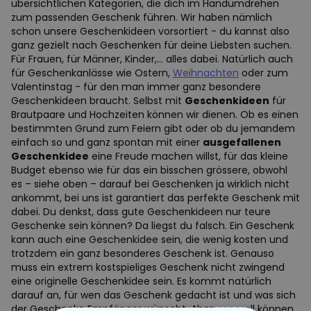
übersichtlichen Kategorien, die dich im Handumdrehen
zum passenden Geschenk führen. Wir haben nämlich
schon unsere Geschenkideen vorsortiert - du kannst also
ganz gezielt nach Geschenken für deine Liebsten suchen.
Für Frauen, für Männer, Kinder,... alles dabei. Natürlich auch
für Geschenkanlässe wie Ostern,
Weihnachten
oder zum
Valentinstag - für den man immer ganz besondere
Geschenkideen braucht. Selbst mit
Geschenkideen
für
Brautpaare und Hochzeiten können wir dienen. Ob es einen
bestimmten Grund zum Feiern gibt oder ob du jemandem
einfach so und ganz spontan mit einer
ausgefallenen
Geschenkidee
eine Freude machen willst, für das kleine
Budget ebenso wie für das ein bisschen grössere, obwohl
es – siehe oben – darauf bei Geschenken ja wirklich nicht
ankommt, bei uns ist garantiert das perfekte Geschenk mit
dabei. Du denkst, dass gute Geschenkideen nur teure
Geschenke sein können? Da liegst du falsch. Ein Geschenk
kann auch eine Geschenkidee sein, die wenig kosten und
trotzdem ein ganz besonderes Geschenk ist. Genauso
muss ein extrem kostspieliges Geschenk nicht zwingend
eine originelle Geschenkidee sein. Es kommt natürlich
darauf an, für wen das Geschenk gedacht ist und was sich
der Geschenke Empfänger wünscht. Aber generell können