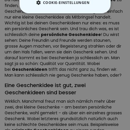
COOKIE-EINSTELLUNGEN
finden, ganz egal, ob es sich dabei um ein schönes
Geschenk an Weihnachten, zum Geburtstag oder einfach
ESSENTIELL
nur eine kleine Geschenkidee als Mitbringsel handelt.
Wichtig ist bei deinen Geschenkideen nur eines: es muss
ein persönliches Geschenk sein. Und trau dich was, es ist
PERFORMANCE
schliesslich deine
persönliche Geschenkidee
! Du wirst
sehen: Deine Freundin und Freunde werden staunen,
MARKETING
SONSTIGE
grosse Augen machen, vor Begeisterung strahlen oder dir
um den Hals fallen, wenn sie dein Geschenk sehen. Und
darauf kommt es bei Geschenken ja schliesslich an. Man
sagt ja so schön: Qualität vor Quantität. Wobei
bei
Geschenkideen
trifft das nicht ganz zu, finden wir.
Man kann schliesslich nie genug Geschenke haben, oder?
Eine Geschenkidee ist gut, zwei
Geschenkideen sind besser
Wirklich. Manchmal freut man sich nämlich mehr über
zwei, drei kleine Geschenke – am besten persönliche
Geschenke, wohl gemekrt - als über ein einzelnes grosses
Geschenk. Wobei letzteres grundsätzlich natürlich auch
keine schlechte Geschenkidee sein muss. Beispielsweise