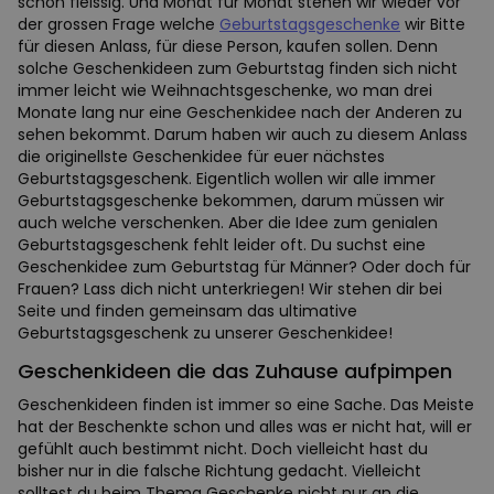
schön fleissig. Und Monat für Monat stehen wir wieder vor
der grossen Frage welche
Geburtstagsgeschenke
wir Bitte
für diesen Anlass, für diese Person, kaufen sollen. Denn
solche Geschenkideen zum Geburtstag finden sich nicht
immer leicht wie Weihnachtsgeschenke, wo man drei
Monate lang nur eine Geschenkidee nach der Anderen zu
sehen bekommt. Darum haben wir auch zu diesem Anlass
die originellste Geschenkidee für euer nächstes
Geburtstagsgeschenk. Eigentlich wollen wir alle immer
Geburtstagsgeschenke bekommen, darum müssen wir
auch welche verschenken. Aber die Idee zum genialen
Geburtstagsgeschenk fehlt leider oft. Du suchst eine
Geschenkidee zum Geburtstag für Männer? Oder doch für
Frauen? Lass dich nicht unterkriegen! Wir stehen dir bei
Seite und finden gemeinsam das ultimative
Geburtstagsgeschenk zu unserer Geschenkidee!
Geschenkideen die das Zuhause aufpimpen
Geschenkideen finden ist immer so eine Sache. Das Meiste
hat der Beschenkte schon und alles was er nicht hat, will er
gefühlt auch bestimmt nicht. Doch vielleicht hast du
bisher nur in die falsche Richtung gedacht. Vielleicht
solltest du beim Thema Geschenke nicht nur an die