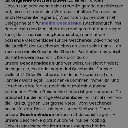
als
originelle Geschenkideen
zu einem runden
Geburtstag oder wenn deine Freundin gerade entschlossen
hat, es mit dir noch eine Weile auszuhalten. Da muss es
doch Geschenke regnen. ;) Ansonsten gibt es aber mehr
Gelegenheiten für
kleine Geschenke
zwischendurch, mit
denen man den Menschen, die man gern hat auch zeigen
kann, dass man sie mag.Hauptsache, man hat die
passende Geschenkidee für die Geschenke. Davon hängt
die Qualität der Geschenke eben ab. Aber keine Panik - da
kommen wir als Geschenke Shop ins Spiel. Aber das weisst
du mittlerweile ja schon … Klick dich durch
unsere
Geschenkideen
und wer weiss, vielleicht findest
du sogar ein, zwei oder sogar drei Geschenke. Für dich
vielleicht? Oder Geschenke für deine Freunde und die
Familie? Ganz egal - Geschenke kommen immer an. Und
Geschenke kaufen ist noch nicht mal mit Aufwand
verbunden: Online Geschenke finden ist ganz bequem. Du
brauchst für die richtige Geschenkidee nicht mal mehr vor
die Türe zu gehen. Der grosse Vorteil vom Geschenke
online Kaufen. Das ist übrigens unser Stichwort. Denn
unsere
Geschenkideen
bekommst du sonst nirgens -
unsere Geschenke gibts nur online. Nur bei radbag.
Geburtstagseschenke im Internet shoppen hat im