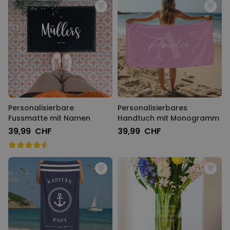
Personalisierbar
Personalisierbarer Bierkrug
mit Logo und Gesicht
über 71.100
24,99 CHF
mal gekauft
Personalisierbar
Personalisierbares Handtuch
mit Monogramm
Personalisierbare
Personalisierbares
über 300
mal
39,99 CHF
gekauft
Fussmatte mit Namen
Handtuch mit Monogramm
39,99 CHF
39,99 CHF
Personalisierbar
Personalisierbares Handtuch
mit Getränken und Spruch
über 10.000
39,99 CHF
mal gekauft