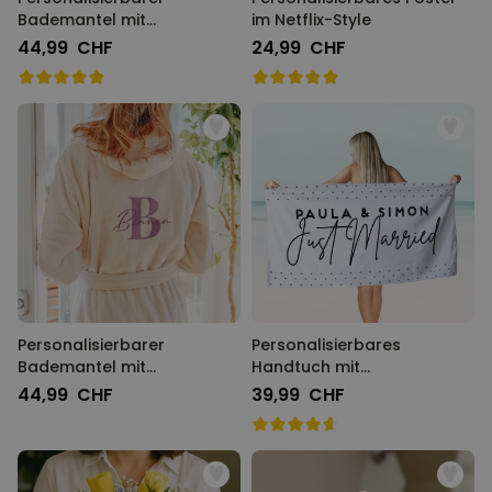
Bademantel mit
im Netflix-Style
Monogramm im
44,99 CHF
24,99 CHF
Blumenmuster
Personalisierbarer
Personalisierbares
Bademantel mit
Handtuch mit
Monogramm und Name
verschiedenen
44,99 CHF
39,99 CHF
Hintergründen