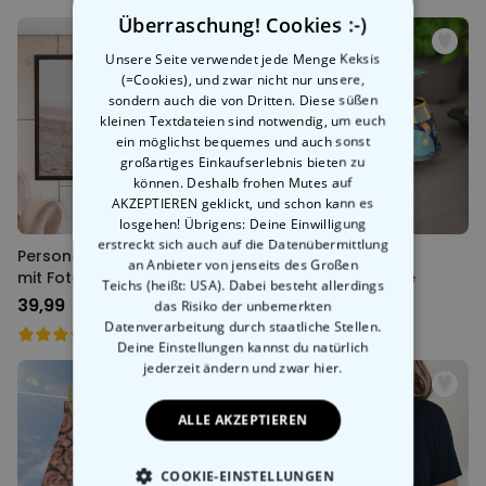
Überraschung! Cookies :-)
Unsere Seite verwendet jede Menge Keksis
(=Cookies), und zwar nicht nur unsere,
sondern auch die von Dritten. Diese süßen
kleinen Textdateien sind notwendig, um euch
ein möglichst bequemes und auch sonst
großartiges Einkaufserlebnis bieten zu
können. Deshalb frohen Mutes auf
AKZEPTIEREN geklickt, und schon kann es
losgehen! Übrigens: Deine Einwilligung
erstreckt sich auch auf die Datenübermittlung
Personalisierbare Fußmatte
VW Bus
an Anbieter von jenseits des Großen
mit Foto
Aufbewahrungsdose
Teichs (heißt: USA). Dabei besteht allerdings
39,99 CHF
17,99 CHF
das Risiko der unbemerkten
Datenverarbeitung durch staatliche Stellen.
Deine Einstellungen kannst du natürlich
jederzeit ändern
und zwar hier.
ALLE AKZEPTIEREN
COOKIE-EINSTELLUNGEN