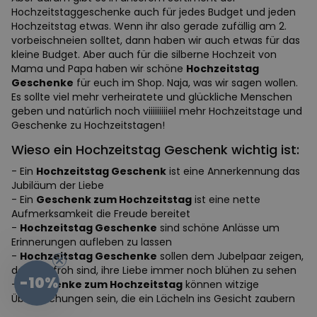
Hochzeitstaggeschenke auch für jedes Budget und jeden
Hochzeitstag etwas. Wenn ihr also gerade zufällig am 2.
vorbeischneien solltet, dann haben wir auch etwas für das
kleine Budget. Aber auch für die silberne Hochzeit von
Mama und Papa haben wir schöne
Hochzeitstag
Geschenke
für euch im Shop. Naja, was wir sagen wollen.
Es sollte viel mehr verheiratete und glückliche Menschen
geben und natürlich noch viiiiiiiiiel mehr Hochzeitstage und
Geschenke zu Hochzeitstagen!
Wieso ein Hochzeitstag Geschenk wichtig ist:
- Ein
Hochzeitstag Geschenk
ist eine Annerkennung das
Jubiläum der Liebe
- Ein
Geschenk zum Hochzeitstag
ist eine nette
Aufmerksamkeit die Freude bereitet
-
Hochzeitstag Geschenke
sind schöne Anlässe um
Erinnerungen aufleben zu lassen
-
Hochzeitstag Geschenke
sollen dem Jubelpaar zeigen,
dass wir froh sind, ihre Liebe immer noch blühen zu sehen
-10%
-
Geschenke zum Hochzeitstag
können witzige
Überraschungen sein, die ein Lächeln ins Gesicht zaubern