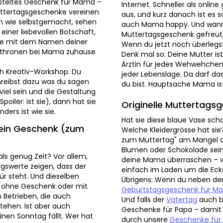
happy. Und wann hat sich dei
h wie selbstgemacht, sehen
gefreut, als wäre Weihnacht
einer liebevollen Botschaft,
überlegst, ist wohl dringend 
 mit dem Namen deiner Mutter
Denk mal so: Deine Mutter ist
 bei Mama zuhause und werden
Ärztin für jedes Wehwehchen,
Lebenslage. Da darf das Mutte
 Kreativ-Workshop. Du wählst
Hauptsache Mama ist glücklich
 dazu was du sagen möchtest –
e Gestaltung ist kinderleicht.
Originelle Muttertagsge
ann hat sie ein
st wie sie.
Hat sie diese blaue Vase scho
Welche Kleidergrösse hat sie
n Geschenk (zum Basteln
Muttertag" am Mangel an Ant
Schokolade sein. Besondere M
überraschen – weil sie etwas 
genug Zeit? Vor allem, weil
um die Ecke findet.
rte zeigen, dass der Muttertag
Übrigens: Wenn du neben dem
nd dieselben Studien haben
Geburtstagsgeschenk für Ma
oder mit einem Last Minute
falls der
Vatertag
auch bald an
 sonntags Geschenke für jede
Papa – damit sich niemand ben
dass der Muttertag jedes Jahr
Geschenke für Frauen
für noc
hon die Möglichkeit noch auf
für Eltern
, wenn du gleich be
ganisieren oder zu basteln?