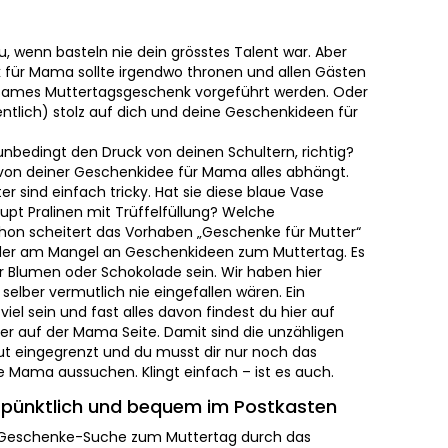
ollte irgendwo thronen und allen Gästen als ganz
ertagsgeschenk vorgeführt werden. Oder nicht?
tolz auf dich und deine Geschenkideen für sie.
nbedingt den Druck von deinen Schultern, richtig? Das
einer Geschenkidee für Mama alles abhängt. Aber
 einfach tricky. Hat sie diese blaue Vase schon? Oder
t Trüffelfüllung? Welche Kleidergrösse hat sie? Und
 „Geschenke für Mutter“ am Mangel an Antworten.
deen zum Muttertag. Es müssen nämlich nicht immer
Wir haben hier Geschenke für Mütter, die dir selber
ren. Ein Geschenk für Mama kann so viel sein und fast
uf unserer Muttertagsseite – oder auf der Mama Seite.
schenkideen schon mal gut eingegrenzt und du musst
schenk für deine Mama aussuchen. Klingt einfach – ist
nktlich und bequem im Postkasten
Geschenke-Suche zum Muttertag durch das Internet.
ht. Du suchst deiner Mama ein Geschenk aus, und kurz
er Haustüre. Du happy, wir happy, bald auch Mama