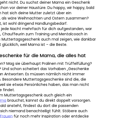
ne Mutter zuletzt über ein Muttertagsgeschenk
en und Ostern zusammen? Wenn du jetzt noch
Handlungsbedarf.
 jede Nacht mehrfach für dich aufgestanden, war
 Chauffeurin zum Training und Mentalcoach in jeder
rtagsgeschenk auch mal zeigen, wie dankbar du bist.
, weil Mama ist – die Beste.
schenke für die Mama, die alles hat
n? Mag sie überhaupt Pralinen mit Trüffelfüllung?
? Und schon scheitert das Vorhaben „Geschenke zum
worten. Es müssen nämlich nicht immer Blumen oder
uttertagsgeschenke sind die, die deine Mama
Persönliches haben, das man nicht einfach im Laden
 Muttertagsgeschenk auch gleich ein
ma
brauchst, kannst du direkt doppelt vorsorgen. Und
steht, findest du dort die passenden Geschenke für
achteiligt fühlt. Stöbere auch durch unsere
h mehr Inspiration oder entdecke unsere
Geschenke
ide überraschen möchtest.