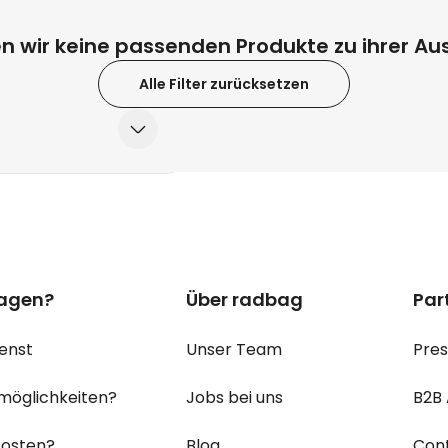
Personalisierbarer Bierkrug mit Logo
und Gesicht
en wir keine passenden Produkte zu ihrer Aus
über 71.100
mal
24,99 CHF
gekauft
Alle Filter zurücksetzen
Personalisierbar
Personalisierte Vase mit Text und
Symbol
über 1.300
mal
34,99 CHF
gekauft
Personalisierbar
Personalisierbares Handtuch mit
Monogramm
Fragen?
Über radbag
Pa
über 300
mal
39,99 CHF
gekauft
dienst
Unser Team
Pre
smöglichkeiten?
Jobs bei uns
B2
dkosten?
Blog
Con