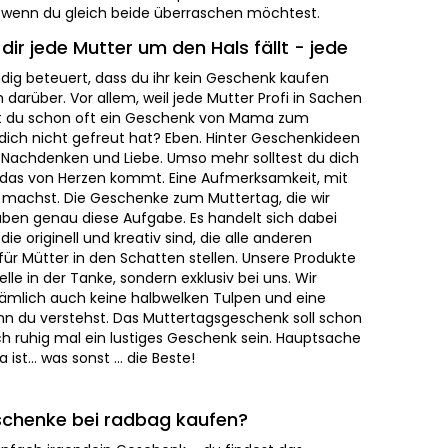
r jede Mutter um den Hals fällt - jede
 beteuert, dass du ihr kein Geschenk kaufen musst,
. Vor allem, weil jede Mutter Profi in Sachen
 du schon oft ein Geschenk von Mama zum Geburtstag
reut hat? Eben. Hinter Geschenkideen von Mama
 und Liebe. Umso mehr solltest du dich um ein
rzen kommt. Eine Aufmerksamkeit, mit der du ihr
ie Geschenke zum Muttertag, die wir zusammengestellt
gabe. Es handelt sich dabei nämlich um
nd kreativ sind, die alle anderen handelsüblichen
chatten stellen. Unsere Produkte findest du nicht auf
ndern exklusiv bei uns. Wir schenken unseren Müttern
 Tulpen und eine billige Schachtel Pralinen, wenn du
henk soll schon mehr Stil haben und darf auch ruhig
n. Hauptsache Mama ist glücklich, weil Mama ist… was
enke bei radbag kaufen?
infach irgendein Geschenk – du findest das
 wirklich verdient hat.