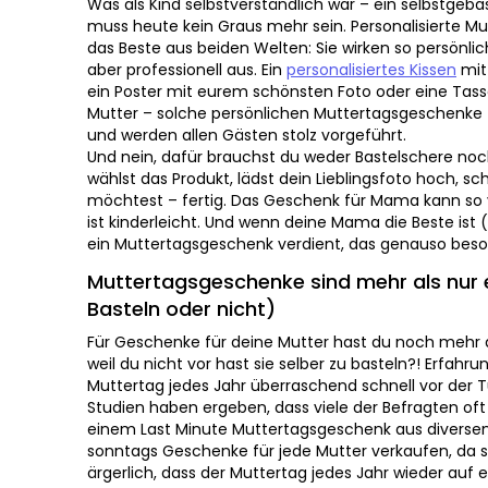
das Beste aus beiden Welten: Sie wirken so persönlic
aber professionell aus. Ein
personalisiertes Kissen
mit 
ein Poster mit eurem schönsten Foto oder eine Tasse
– solche persönlichen Muttertagsgeschenke thronen
allen Gästen stolz vorgeführt.
Und nein, dafür brauchst du weder Bastelschere noch
das Produkt, lädst dein Lieblingsfoto hoch, schreibst
fertig. Das Geschenk für Mama kann so viel sein und di
Und wenn deine Mama die Beste ist (Spoiler: ist sie), d
Muttertagsgeschenk verdient, das genauso besonders i
Muttertagsgeschenke sind mehr als nur ei
oder nicht)
Für Geschenke für deine Mutter hast du noch mehr als 
du nicht vor hast sie selber zu basteln?! Erfahrungswe
jedes Jahr überraschend schnell vor der Tür steht. U
ergeben, dass viele der Befragten oft ohne Geschenk 
Muttertagsgeschenk aus diversen Betrieben, die auch
Mutter verkaufen, da stehen. Ist aber auch ärgerlich, 
wieder auf einen Sonntag fällt. Wer hat am Sonntag sc
die Schnelle ein originelles Geschenk für Mutter zu or