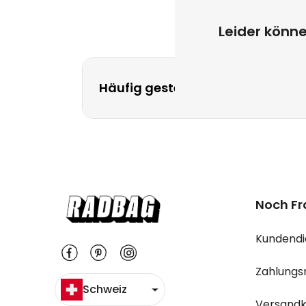
Leider könn
Häufig gestellte Fragen
Noch 
Kunden
Zahlung
Schweiz
Versan