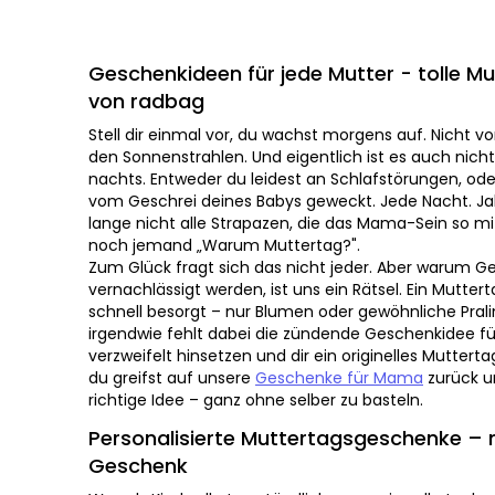
Geschenkideen für jede Mutter - tolle Mutt
radbag
Stell dir einmal vor, du wachst morgens auf. Nicht vo
Sonnenstrahlen. Und eigentlich ist es auch nicht morg
Entweder du leidest an Schlafstörungen, oder du bist
Geschrei deines Babys geweckt. Jede Nacht. Jahrelang
nicht alle Strapazen, die das Mama-Sein so mit sich b
jemand „Warum Muttertag?".
Zum Glück fragt sich das nicht jeder. Aber warum Ges
vernachlässigt werden, ist uns ein Rätsel. Ein Mutterta
schnell besorgt – nur Blumen oder gewöhnliche Praline
irgendwie fehlt dabei die zündende Geschenkidee für 
verzweifelt hinsetzen und dir ein originelles Muttert
du greifst auf unsere
Geschenke für Mama
zurück und 
richtige Idee – ganz ohne selber zu basteln.
Personalisierte Muttertagsgeschenke – meh
Was als Kind selbstverständlich war – ein selbstgeba
muss heute kein Graus mehr sein. Personalisierte Mu