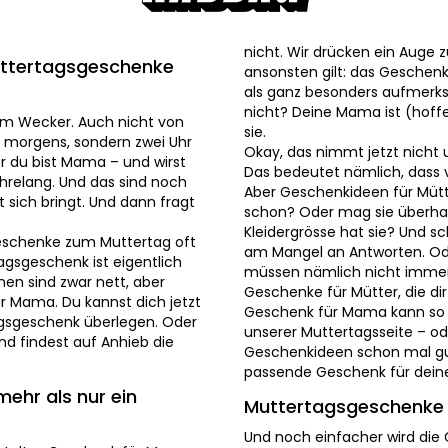
gilt: das Geschenk für Mama s
ertagsgeschenke von
besonders aufmerksames Mutt
Deine Mama ist (hoffentlich) s
Okay, das nimmt jetzt nicht u
m Wecker. Auch nicht von den
bedeutet nämlich, dass von d
ens, sondern zwei Uhr nachts.
Geschenkideen für Mütter sind
 Mama – und wirst vom
mag sie überhaupt Pralinen mi
. Und das sind noch lange
schon scheitert das Vorhaben
ringt. Und dann fragt noch
Oder am Mangel an Geschenki
Blumen oder Schokolade sein. 
chenke zum Muttertag oft
vermutlich nie eingefallen wä
gsgeschenk ist eigentlich
alles davon findest du hier a
n sind zwar nett, aber
Damit sind die unzähligen Ge
Mama. Du kannst dich jetzt
dir nur noch das passende Ge
agsgeschenk überlegen. Oder
es auch.
findest auf Anhieb die
Muttertagsgeschenke pü
r als nur ein Geschenk
Und noch einfacher wird die 
Schneller als online geht nic
steltes Geschenk für Mama –
danach ist es schon vor dein
ttertagsgeschenke vereinen