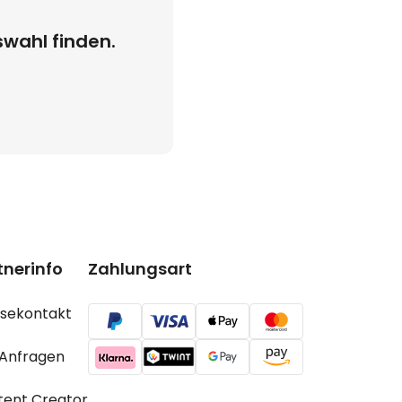
wahl finden.
rtnerinfo
Zahlungsart
ssekontakt
B Anfragen
tent Creator