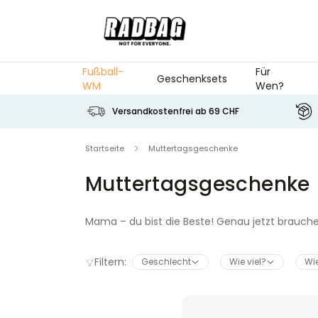
Skip to Content
Fußball-
Für
Geschenksets
WM
Wen?
Versandkostenfrei ab 69 CHF
Startseite
Muttertagsgeschenke
Muttertagsgeschenke
Mama – du bist die Beste! Genau jetzt brauchen 
Geschenk zum Muttertag zu finden, das all dem 
die Mama-Herzen höher schlagen lassen und si
Filtern:
Geschlecht
Wie viel?
Wie s