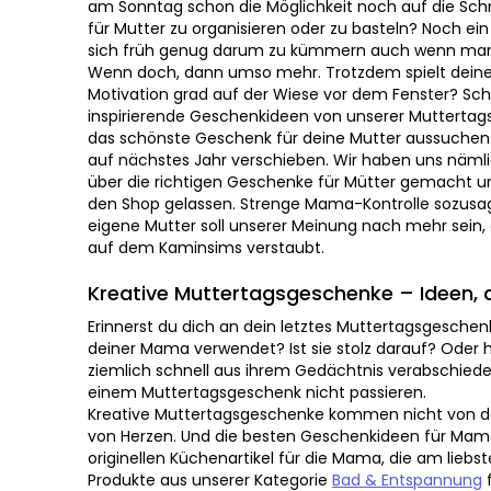
Noch ein Grund, warum es besser ist, sich früh gen
wenn man sie nicht selber bastelt. Wenn doch, dann 
deine Kreativität mit deiner Motivation grad auf der 
auch gut. Du kannst dir inspirierende Geschenkideen 
holen und dir einfach das schönste Geschenk für dei
Basteln vielleicht auf nächstes Jahr verschieben. Wir 
Gedanken über die richtigen Geschenke für Mütter ge
uns in den Shop gelassen. Strenge Mama-Kontrolle so
eigene Mutter soll unserer Meinung nach mehr sein, als
dem Kaminsims verstaubt.
Kreative Muttertagsgeschenke – Ideen, die w
Erinnerst du dich an dein letztes Muttertagsgeschenk
deiner Mama verwendet? Ist sie stolz darauf? Oder ha
schnell aus ihrem Gedächtnis verabschiedet? Genau da
Muttertagsgeschenk nicht passieren.
Kreative Muttertagsgeschenke kommen nicht von der T
Herzen. Und die besten Geschenkideen für Mama findes
Küchenartikel für die Mama, die am liebsten kocht, ü
unserer Kategorie
Bad & Entspannung
für die Mama, 
verdient hat, bis hin zu coolen Accessoires für die P
zum Muttertag haben strenge Mama-Kontrolle bestand