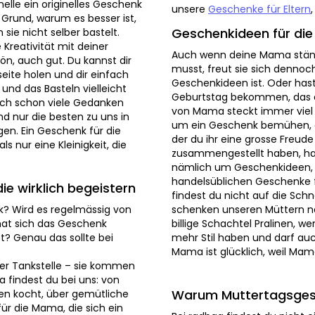
ug darum zu kümmern auch
Geschenkideen für die di
umso mehr. Trotzdem spielt
Auch wenn deine Mama ständig
Wiese vor dem Fenster? Schön,
freut sie sich dennoch darüber
von unserer Muttertagseite
Geschenkideen ist. Oder hast
ne Mutter aussuchen und das
bekommen, das dich nicht gef
haben uns nämlich schon viele
steckt immer viel Nachdenken
macht und nur die besten zu
Geschenk bemühen, das von He
zusagen. Ein Geschenk für die
eine grosse Freude machst. D
 nur eine Kleinigkeit, die auf
haben, haben genau diese Auf
Geschenkideen, die originell u
Geschenke für Mütter in den S
irklich begeistern
die Schnelle in der Tanke, so
? Wird es regelmässig von
nämlich auch keine halbwelken
t sich das Geschenk ziemlich
verstehst. Das Muttertagsgesc
s sollte bei einem
mal ein lustiges Geschenk sei
sonst … die Beste!
ankstelle – sie kommen von
t du bei uns: von originellen
ber gemütliche Produkte aus
Warum Muttertagsgesch
die sich ein Verwöhnprogramm
Bei radbag findest du nicht e
owerfrau. Unsere Geschenke
Muttertagsgeschenk, das Mama
en – nur die besten schaffen