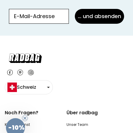
... und absenden
Schweiz
Noch Fragen?
Über radbag
Kundendienst
Unser Team
-10%