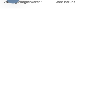
Zahlungsmöglichkeiten?
Jobs bei uns
Versandkosten?
Blog
Wo ist mein Paket?
Erklärung zur Barrierefreiheit
Rücksendungen & Retouren?
Cookie Einstellungen
Hier geht's zu den
am häufigsten
gestellten
Fragen (FAQs) - und
Antworten!
Partnerinfo
Pressekontakt
B2B Anfragen
Content Creator
Zahlungsart