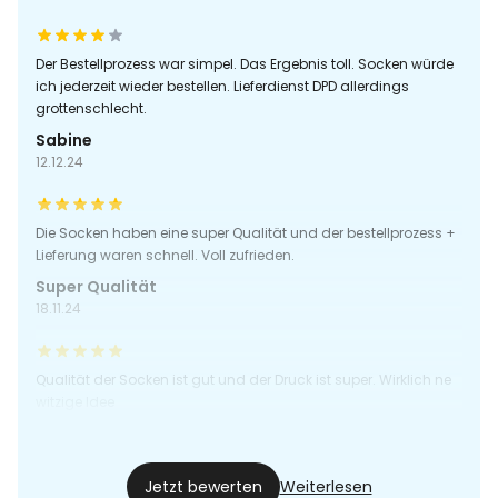
Der Bestellprozess war simpel. Das Ergebnis toll. Socken würde
ich jederzeit wieder bestellen. Lieferdienst DPD allerdings
grottenschlecht.
Sabine
12.12.24
Die Socken haben eine super Qualität und der bestellprozess +
Lieferung waren schnell. Voll zufrieden.
Super Qualität
18.11.24
Qualität der Socken ist gut und der Druck ist super. Wirklich ne
witzige Idee
Menibe
18.06.24
Jetzt bewerten
Weiterlesen