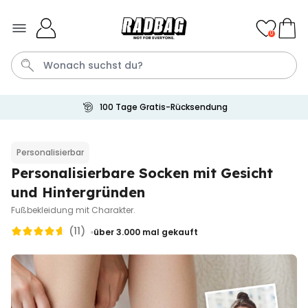
Skip to Content
0
100 Tage Gratis-Rücksendung
Geburtstag
Karte
Shirt
Aperol
Handtuch
Personalisierbar
Personalisierbare Socken mit Gesicht
Personalisierbar
Personalisierbares Aperol
und Hintergründen
Spritz Glas mit Name
Fußbekleidung mit Charakter.
über 19.400
24,99 CHF
mal gekauft
(11)
über 3.000
mal gekauft
Personalisierbar
Personalisierbares Handtuch
mit Monogramm
über 300
mal
39,99 CHF
gekauft