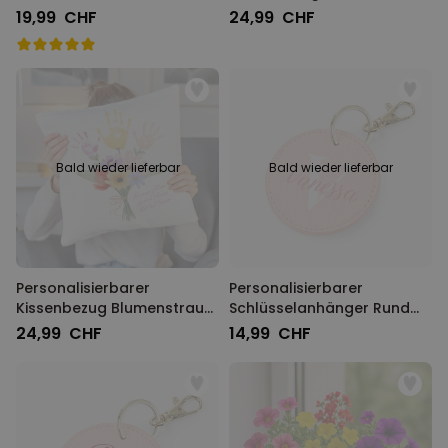
und Text
19,99 CHF
24,99 CHF
Bald wieder lieferbar
Bald wieder lieferbar
Personalisierbarer
Personalisierbarer
Kissenbezug Blumenstrauß
Schlüsselanhänger Rund
mit Handabdruck
mit Monogramm
24,99 CHF
14,99 CHF