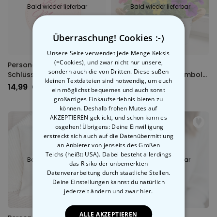
Bald wieder lieferbar
Bald wieder lieferbar
Überraschung! Cookies :-)
Unsere Seite verwendet jede Menge Keksis
(=Cookies), und zwar nicht nur unsere,
Personalisierbarer
Personalisierbarer
sondern auch die von Dritten. Diese süßen
Schlüsselanhänger Rund
Blumenkasten mit Symbol
kleinen Textdateien sind notwendig, um euch
mit Text
und Text
14,99 CHF
24,99 CHF
ein möglichst bequemes und auch sonst
großartiges Einkaufserlebnis bieten zu
können. Deshalb frohen Mutes auf
AKZEPTIEREN geklickt, und schon kann es
losgehen! Übrigens: Deine Einwilligung
erstreckt sich auch auf die Datenübermittlung
an Anbieter von jenseits des Großen
Teichs (heißt: USA). Dabei besteht allerdings
Bald wieder lieferbar
Bald wieder lieferbar
das Risiko der unbemerkten
Datenverarbeitung durch staatliche Stellen.
Deine Einstellungen kannst du natürlich
jederzeit ändern
und zwar hier.
ALLE AKZEPTIEREN