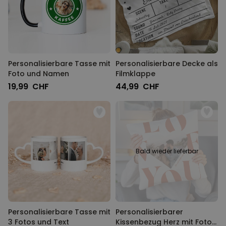
Personalisierbar
Personalisierbarer Bierkrug
mit Logo und Gesicht
über 71.100
24,99 CHF
mal gekauft
Personalisierbare Tasse mit
Personalisierbare Decke als
Foto und Namen
Filmklappe
Personalisierbar
Personalisierbares Handtuch
19,99 CHF
44,99 CHF
mit Getränken und Spruch
über 10.000
39,99 CHF
mal gekauft
Personalisierbar
Personalisierte Vase mit Text
und Symbol
Bald wieder lieferbar
über 1.300
34,99 CHF
mal gekauft
Personalisierbare Tasse mit
Personalisierbarer
3 Fotos und Text
Kissenbezug Herz mit Foto