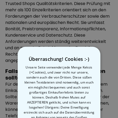
Trusted Shops Qualitätskriterien. Diese Prüfung mit
mehr als 100 Einzelkriterien orientiert sich an den
Forderungen der Verbraucherschützer sowie dem
nationalen und europäischen Recht. Sie umfasst
Bonität, Preistransparenz, Informationspflichten,
Kundenservice und Datenschutz. Diese
Anforderungen werden ständig weiterentwickelt
und an neueste Entwicklungen im Bereich
Rechtsprechung und Verbraucherschutz
Überraschung! Cookies :-)
angepasst.
Unsere Seite verwendet jede Menge Keksis
Falls es doch einmal Probleme geben
(=Cookies), und zwar nicht nur unsere,
sollte...
sondern auch die von Dritten. Diese süßen
kleinen Textdateien sind notwendig, um euch
Für den Käuferschutz können Sie sich nach jedem
ein möglichst bequemes und auch sonst
Einkauf bei einem zertifizierten Shop anmelden.
großartiges Einkaufserlebnis bieten zu
Sollte es dann beim Einkauf, der Lieferung oder der
können. Deshalb frohen Mutes auf
AKZEPTIEREN geklickt, und schon kann es
Warenrückgabe dennoch zu Problemen kommen,
losgehen! Übrigens: Deine Einwilligung
können Sie sich per Online-System, E-Mail oder
erstreckt sich auch auf die Datenübermittlung
Telefon an unser erfahrenes, mehrsprachiges
an Anbieter von jenseits des Großen