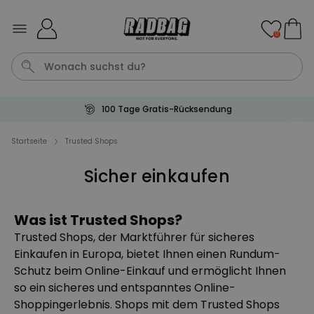
Skip to Content
0
100 Tage Gratis-Rücksendung
Tasse
Shirt
Aperol
Geburtstag
Handtuch
Startseite
Trusted Shops
Sicher einkaufen
Personalisierbar
Personalisierbares Aperol
Spritz Glas mit Name
Was ist Trusted Shops?
über 19.400
24,99 CHF
mal gekauft
Trusted Shops, der Marktführer für sicheres
Einkaufen in Europa, bietet Ihnen einen Rundum-
Personalisierbar
Schutz beim Online-Einkauf und ermöglicht Ihnen
Personalisierbare Fussmatte
mit Namen
so ein sicheres und entspanntes Online-
über 62.000
Shoppingerlebnis. Shops mit dem Trusted Shops
39,99 CHF
mal gekauft