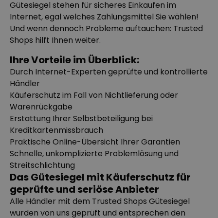
Gütesiegel stehen für sicheres Einkaufen im
Internet, egal welches Zahlungsmittel Sie wählen!
Personalisierbar
Personalisierbarer Bierkrug
Und wenn dennoch Probleme auftauchen: Trusted
mit Logo und Gesicht
Shops hilft Ihnen weiter.
über 71.100
24,99 CHF
mal gekauft
Ihre Vorteile im Überblick:
Durch Internet-Experten geprüfte und kontrollierte
Personalisierbar
Personalisierbares Handtuch
Händler
mit Monogramm
Käuferschutz im Fall von Nichtlieferung oder
über 300
mal
39,99 CHF
Warenrückgabe
gekauft
Erstattung Ihrer Selbstbeteiligung bei
Personalisierbar
Kreditkartenmissbrauch
Personalisierbares Handtuch
Praktische Online-Übersicht Ihrer Garantien
mit Getränken und Spruch
Schnelle, unkomplizierte Problemlösung und
über 10.000
39,99 CHF
mal gekauft
Streitschlichtung
Das Gütesiegel mit Käuferschutz für
geprüfte und seriöse Anbieter
Alle Händler mit dem Trusted Shops Gütesiegel
wurden von uns geprüft und entsprechen den