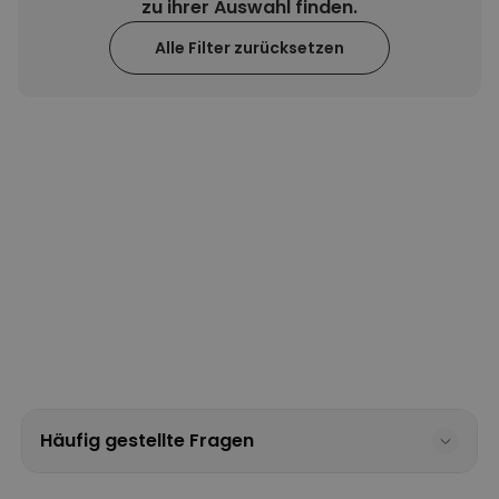
zu ihrer Auswahl finden.
Personalisierbar
Alle Filter zurücksetzen
Personalisierbares Handtuch
mit Getränken und Spruch
über 10.000
39,99 CHF
mal gekauft
Personalisierbar
Personalisierbarer Bierkrug
mit Logo und Gesicht
über 71.100
24,99 CHF
mal gekauft
Geschenkset 6er Set
Eierbecher mit Gesicht
über 0
mal
52,48 CHF
gekauft
Häufig gestellte Fragen