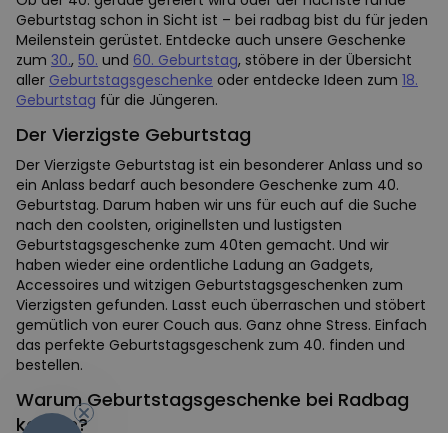
Ob der 40. gerade gefeiert wird oder der nächste runde
Geburtstag schon in Sicht ist – bei radbag bist du für jeden
Meilenstein gerüstet. Entdecke auch unsere Geschenke
zum
30.
,
50.
und
60. Geburtstag
, stöbere in der Übersicht
aller
Geburtstagsgeschenke
oder entdecke Ideen zum
18.
Geburtstag
für die Jüngeren.
Der Vierzigste Geburtstag
Der Vierzigste Geburtstag ist ein besonderer Anlass und so
ein Anlass bedarf auch besondere Geschenke zum 40.
Geburtstag. Darum haben wir uns für euch auf die Suche
nach den coolsten, originellsten und lustigsten
Geburtstagsgeschenke zum 40ten gemacht. Und wir
haben wieder eine ordentliche Ladung an Gadgets,
Accessoires und witzigen Geburtstagsgeschenken zum
Vierzigsten gefunden. Lasst euch überraschen und stöbert
gemütlich von eurer Couch aus. Ganz ohne Stress. Einfach
das perfekte Geburtstagsgeschenk zum 40. finden und
bestellen.
Warum Geburtstagsgeschenke bei Radbag
kaufen?
-10%