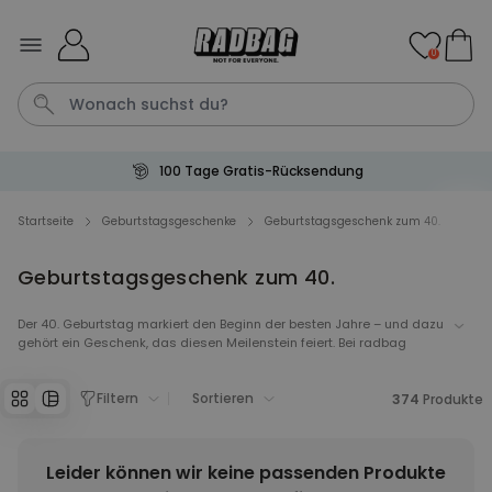
Skip to Content
0
100 Tage Gratis-Rücksendung
Geburtstag
Karte
Shirt
Aperol
Handtuch
Startseite
Geburtstagsgeschenke
Geburtstagsgeschenk zum 40.
Geburtstagsgeschenk zum 40.
Personalisierbar
Personalisierbares Aperol
Spritz Glas mit Name
Der 40. Geburtstag markiert den Beginn der besten Jahre – und dazu
gehört ein Geschenk, das diesen Meilenstein feiert. Bei radbag
über 19.400
24,99 CHF
mal gekauft
findest du originelle und ungewöhnliche Geschenke zum 40.
Geburtstag für Frauen und Männer – personalisierbar, witzig und
Filtern
Sortieren
garantiert nicht von der Stange. Ob für die beste Freundin, den
374
Produkte
Personalisierbar
Ehemann oder die Kollegin: Entdecke unsere grosse Auswahl und
Personalisierbares Handtuch
überrasche das Geburtstagskind mit einem 40er-Geschenk, das
mit Monogramm
wirklich Eindruck macht.
Leider können wir keine passenden Produkte
über 300
mal
39,99 CHF
gekauft