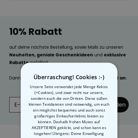
10% Rabatt
auf deine nächste Bestellung, sowie Mails zu unseren
Neuheiten, geniale Geschenkideen
und
exklusive
Rabatte
gefällig?
Überraschung! Cookies :-)
Dann
melde dich jetzt
zu unserem
NEWSLETTER an
:
Unsere Seite verwendet jede Menge Keksis
(=Cookies), und zwar nicht nur unsere,
sondern auch die von Dritten. Diese süßen
... und absenden
kleinen Textdateien sind notwendig, um euch
ein möglichst bequemes und auch sonst
großartiges Einkaufserlebnis bieten zu
können. Deshalb frohen Mutes auf
AKZEPTIEREN geklickt, und schon kann es
losgehen! Übrigens: Deine Einwilligung