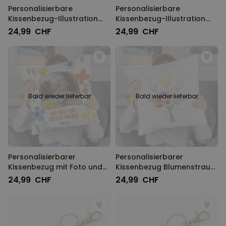
Personalisierbare
Personalisierbare
Kissenbezug-Illustration
Kissenbezug-Illustration
Freundinnen im Winter
Cartoon Familie
24,99 CHF
24,99 CHF
Bald wieder lieferbar
Bald wieder lieferbar
Personalisierbarer
Personalisierbarer
Kissenbezug mit Foto und
Kissenbezug Blumenstrauß
Text
mit Handabdruck
24,99 CHF
24,99 CHF