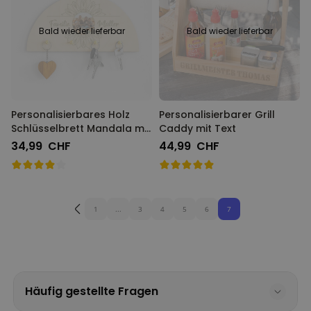
Bald wieder lieferbar
Bald wieder lieferbar
Personalisierbares Holz
Personalisierbarer Grill
Schlüsselbrett Mandala mit
Caddy mit Text
Foto und Text
34,99 CHF
44,99 CHF
1
...
3
4
5
6
7
Häufig gestellte Fragen