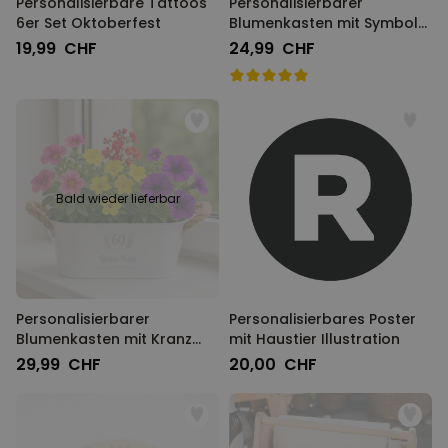
Personalisierbare Tattoos
Personalisierbarer
6er Set Oktoberfest
Blumenkasten mit Symbol
und Text
19,99 CHF
24,99 CHF
Bald wieder lieferbar
Personalisierbarer
Personalisierbares Poster
Blumenkasten mit Kranz
mit Haustier Illustration
und Text
29,99 CHF
20,00 CHF