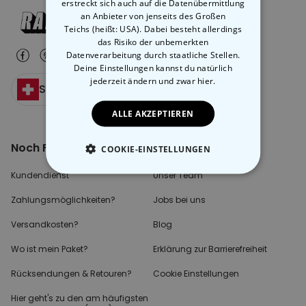
erstreckt sich auch auf die Datenübermittlung
an Anbieter von jenseits des Großen
Teichs (heißt: USA). Dabei besteht allerdings
das Risiko der unbemerkten
Datenverarbeitung durch staatliche Stellen.
Deine Einstellungen kannst du natürlich
jederzeit ändern
und zwar hier.
Schweiz
ALLE AKZEPTIEREN
Noch Fragen?
Über radbag
COOKIE-EINSTELLUNGEN
Kundendienst
Unser Team
ESSENTIELL
Zahlungsmöglichkeiten?
Jobs bei uns
PERFORMANCE
Versandkosten?
Blog
MARKETING
SONSTIGE
Wo ist mein Paket?
Erklärung zur Barrierefreiheit
Rücksendungen & Retouren?
Cookie Einstellungen
Hier geht's zu den
am häufigsten