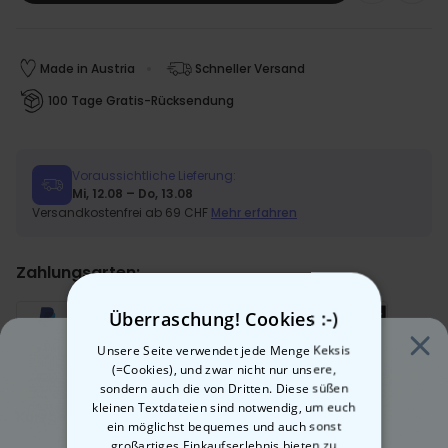
Made in Austria
Schneller Versand
100 Tage Gratis-Rücksendung
Voraussichtliche Lieferung:
Mi, 12.08 – Do, 13.08
Versandkostenfrei ab 69 CHF
Mehr erfahren
Zahlungsarten:
Überraschung! Cookies :-)
Unsere Seite verwendet jede Menge Keksis
(=Cookies), und zwar nicht nur unsere,
sondern auch die von Dritten. Diese süßen
kleinen Textdateien sind notwendig, um euch
Kurzbeschreibung
ein möglichst bequemes und auch sonst
großartiges Einkaufserlebnis bieten zu
Handtuch im Retro-Look