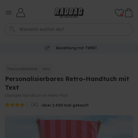
Skip to Content
0
Bezahlung mit TWINT
Tasse
Shirt
Aperol
Geburtstag
Handtuch
Personalisierbar
neu
Personalisierbares Retro-Handtuch mit
Personalisierbar
Personalisierbares Aperol
Text
Spritz Glas mit Name
Lässiges Handtuch im Retro-Flair.
über 19.400
24,99 CHF
mal gekauft
(4)
über 2.400
mal gekauft
Personalisierbar
Personalisierbares Handtuch
mit Monogramm
über 300
mal
39,99 CHF
gekauft