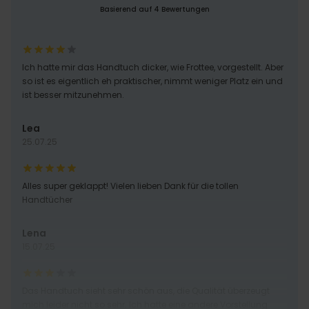
Basierend auf 4 Bewertungen
Ich hatte mir das Handtuch dicker, wie Frottee, vorgestellt. Aber
so ist es eigentlich eh praktischer, nimmt weniger Platz ein und
ist besser mitzunehmen.
Lea
25.07.25
Alles super geklappt! Vielen lieben Dank für die tollen
Handtücher
Lena
15.07.25
Das Handtuch sieht sehr schön aus, die Qualität überzeugt
mich leider nicht so sehr. Ich hatte eine andere Vorstellung