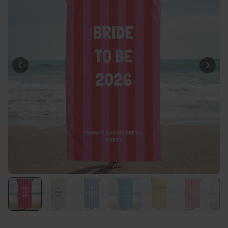
Personalisierbar
Personalisierbarer Bierkrug
mit Logo und Gesicht
über 71.100
24,99 CHF
mal gekauft
Personalisierbar
Personalisierbares Handtuch
mit Getränken und Spruch
über 10.000
39,99 CHF
mal gekauft
Personalisierbar
Personalisierte Vase mit Text
und Symbol
über 1.300
34,99 CHF
mal gekauft