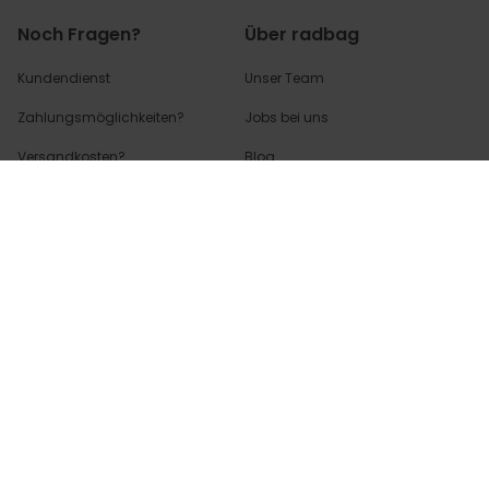
Noch Fragen?
Über radbag
Kundendienst
Unser Team
Zahlungsmöglichkeiten?
Jobs bei uns
Versandkosten?
Blog
Wo ist mein Paket?
Erklärung zur Barrierefreiheit
Rücksendungen & Retouren?
Cookie Einstellungen
Hier geht's zu den
am häufigsten
gestellten
Fragen (FAQs) - und
Antworten!
Partnerinfo
Pressekontakt
B2B Anfragen
Content Creator
Zahlungsart