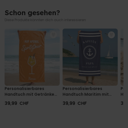
Schon gesehen?
Diese Produkte könnten dich auch interessieren
Personalisierbares
Personalisierbares
Per
Handtuch mit Getränken
Handtuch Maritim mit
Han
und Spruch
Text
Mo
39,99 CHF
39,99 CHF
39