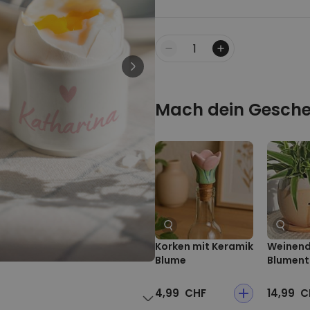
Personalisierbar
Personalisierbarer Bierkrug
mit Logo und Gesicht
über 71.100
24,99 CHF
Menge
mal gekauft
Personalisierbar
Personalisierbares Handtuch
Mach dein Gesche
mit Monogramm
über 300
mal
39,99 CHF
gekauft
Personalisierbar
Personalisierbares Handtuch
mit Getränken und Spruch
über 10.000
39,99 CHF
mal gekauft
Korken mit Keramik
Weinend
Blume
Blument
4,99 CHF
14,99 C