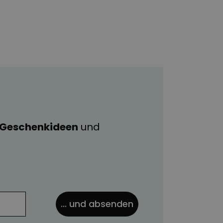
e Geschenkideen
und
... und absenden