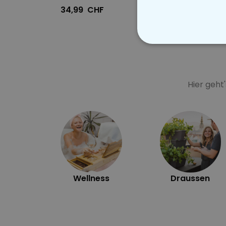
34,99 CHF
24,99
Hier geht
Wellness
Draussen