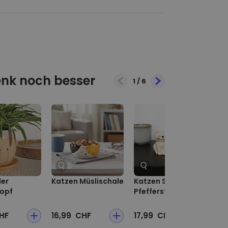
nk noch besser
1
/
6
er
Katzen Müslischale
Katzen Salz- und
Ba
opf
Pfefferstreuer
Tr
HF
16,99 CHF
17,99 CHF
14