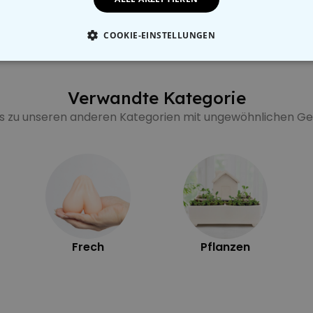
 CHF
52,48 CHF
COOKIE-EINSTELLUNGEN
ESSENTIELL
PERFORMANCE
MARKETING
SON
Verwandte Kategorie
's zu unseren anderen Kategorien mit ungewöhnlichen 
Frech
Pflanzen