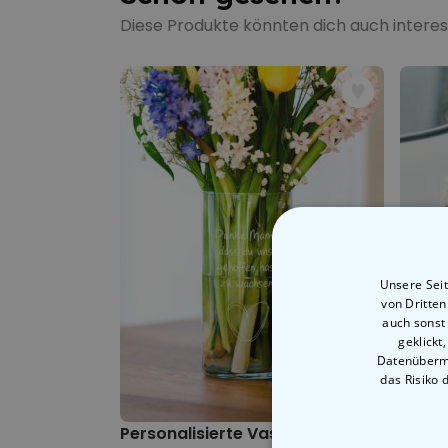
Diese Produkte könnten dich auch interes
Unsere Seit
von Dritte
auch sonst
geklickt
Datenübermi
das Risiko 
Personalisierte Vase mit Text und Symb
Perso