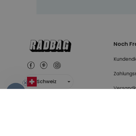
Noch F
Kundendi
Zahlungs
Schweiz
Versandk
-10%
Wo ist m
Rücksend
Hier geht