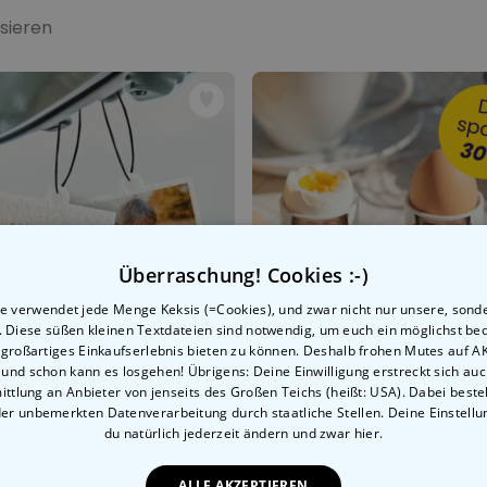
sieren
Überraschung! Cookies :-)
e verwendet jede Menge Keksis (=Cookies), und zwar nicht nur unsere, sond
n. Diese süßen kleinen Textdateien sind notwendig, um euch ein möglichst b
 großartiges Einkaufserlebnis bieten zu können. Deshalb frohen Mutes auf 
, und schon kann es losgehen! Übrigens: Deine Einwilligung erstreckt sich auc
ttlung an Anbieter von jenseits des Großen Teichs (heißt: USA). Dabei besteh
der unbemerkten Datenverarbeitung durch staatliche Stellen. Deine Einstell
du natürlich jederzeit ändern
und zwar hier.
ol
nalisierbarer Duftbaum 2er Set im Polaroid-Look
Geschenkset 6er Set Eierb
ALLE AKZEPTIEREN