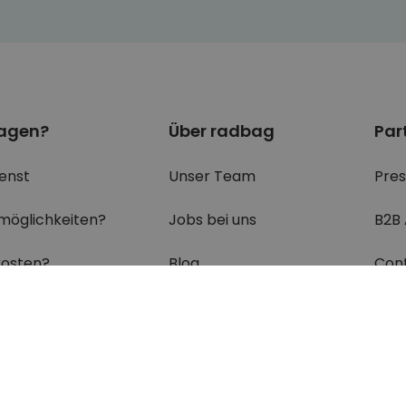
ragen?
Über radbag
Par
enst
Unser Team
Pre
möglichkeiten?
Jobs bei uns
B2B
osten?
Blog
Con
ein Paket?
Erklärung zur Barrierefreiheit
ungen & Retouren?
Cookie Einstellungen
's zu den
am häufigsten