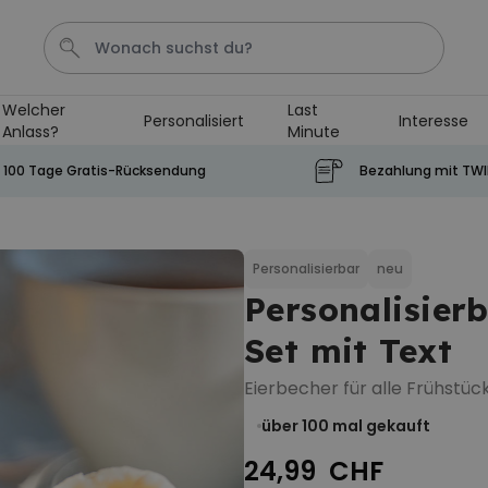
Welcher
Last
Personalisiert
Interesse
Anlass?
Minute
Tasse
Shirt
Aperol
Geburtstag
Handtuch
100 Tage Gratis-Rücksendung
Bezahlung mit TW
Personalisierbar
Personalisierbares Aperol
Spritz Glas mit Name
Personalisierbar
neu
Personalisierb
über 19.400
24,99 CHF
mal gekauft
Set mit Text
Personalisierbar
Personalisierbare Fussmatte
Eierbecher für alle Frühstüc
mit Namen
über 100
mal gekauft
über 62.000
39,99 CHF
mal gekauft
24,99 CHF