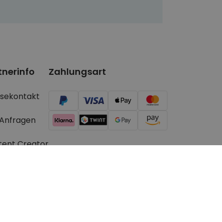
tnerinfo
Zahlungsart
ssekontakt
 Anfragen
tent Creator