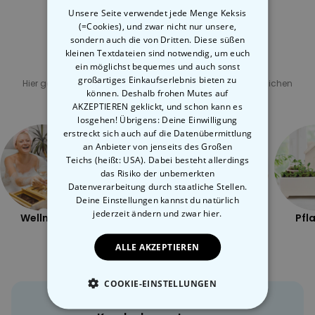
dort Freude und
gute Laune
verbreiten?
Da dieses Produkt dein ganz persönliches ist, können wir es leider
Unsere Seite verwendet jede Menge Keksis
nicht zurück nehmen, das heißt es ist vom Widerrufsrecht
(=Cookies), und zwar nicht nur unsere,
Eben. Das kann praktisch nur der
Kissenbezug
.
ausgeschlossen.
sondern auch die von Dritten. Diese süßen
kleinen Textdateien sind notwendig, um euch
ein möglichst bequemes und auch sonst
Verwandte Kategorie
großartiges Einkaufserlebnis bieten zu
Hier geht's zu unseren anderen Kategorien mit ungewöhnlichen
Geschenken
können. Deshalb frohen Mutes auf
AKZEPTIEREN geklickt, und schon kann es
losgehen! Übrigens: Deine Einwilligung
erstreckt sich auch auf die Datenübermittlung
an Anbieter von jenseits des Großen
Teichs (heißt: USA). Dabei besteht allerdings
das Risiko der unbemerkten
Datenverarbeitung durch staatliche Stellen.
Deine Einstellungen kannst du natürlich
jederzeit ändern
und zwar hier.
Wellness
Draussen
Frech
Pfl
ALLE AKZEPTIEREN
COOKIE-EINSTELLUNGEN
ESSENTIELL