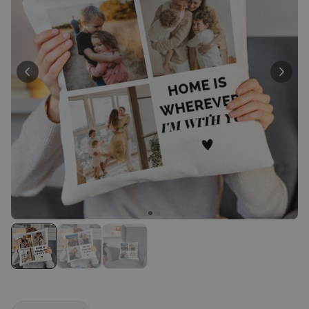
Personalisierbar
Personalisierbarer Bierkrug
mit Logo und Gesicht
über 71.100
24,99 CHF
mal gekauft
Personalisierbar
Personalisierbares Handtuch
mit Getränken und Spruch
über 10.000
39,99 CHF
mal gekauft
Personalisierbar
Personalisierte Vase mit Text
und Symbol
über 1.300
34,99 CHF
mal gekauft