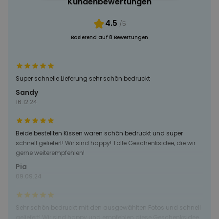
Kundenbewertungen
4.5
PERFORMANCE
/5
Basierend auf 8 Bewertungen
MARKETING
SONSTIGE
Super schnelle Lieferung sehr schön bedruckt
Sandy
16.12.24
Beide bestellten Kissen waren schön bedruckt und super
schnell geliefert! Wir sind happy! Tolle Geschenksidee, die wir
gerne weiterempfehlen!
Pia
09.09.24
Sehr schön bedruckt mit den ausgewählten Fotos und schnell
geliefert! Wir sind happy und empfehlen diese Geschenksidee