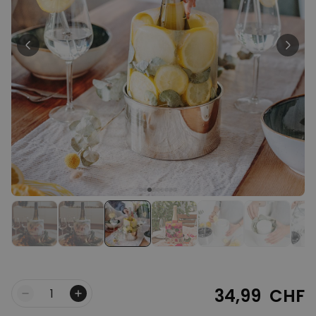
Personalisierbar
Personalisierbarer Bierkrug
mit Logo und Gesicht
über 71.100
24,99 CHF
mal gekauft
Personalisierbar
Personalisierbares Handtuch
mit Getränken und Spruch
über 10.000
39,99 CHF
mal gekauft
Personalisierbar
Personalisierte Vase mit Text
und Symbol
über 1.300
34,99 CHF
mal gekauft
34,99 CHF
Menge