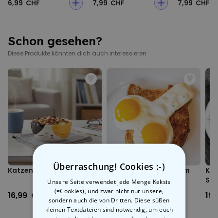
6,99 CHF
7,99 CHF
7,99 CHF
Tipps
Flasche gekühlt in den Ice Cooler stellen
Mit destilliertem Wasser wird das Eis viel klarer
Schon gesehen?
Diese Produkte könnten dich auch interessieren
Überraschung! Cookies :-)
Katzen Müslischale
Penis Spiegeleier-Form
Kat
Set
Unsere Seite verwendet jede Menge Keksis
(=Cookies), und zwar nicht nur unsere,
16,99 CHF
12,99 CHF
19
sondern auch die von Dritten. Diese süßen
kleinen Textdateien sind notwendig, um euch