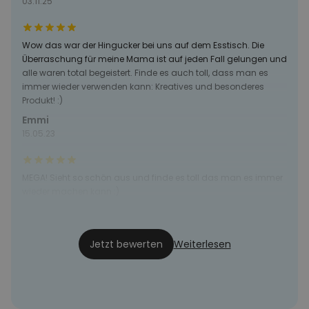
03.11.25
Wow das war der Hingucker bei uns auf dem Esstisch. Die
Überraschung für meine Mama ist auf jeden Fall gelungen und
alle waren total begeistert. Finde es auch toll, dass man es
immer wieder verwenden kann: Kreatives und besonderes
Produkt! :)
Emmi
15.05.23
MEGA! Sieht so schön aus und finde es toll das man es immer
wieder machen kann :)
Liah
12.05.23
Jetzt bewerten
Weiterlesen