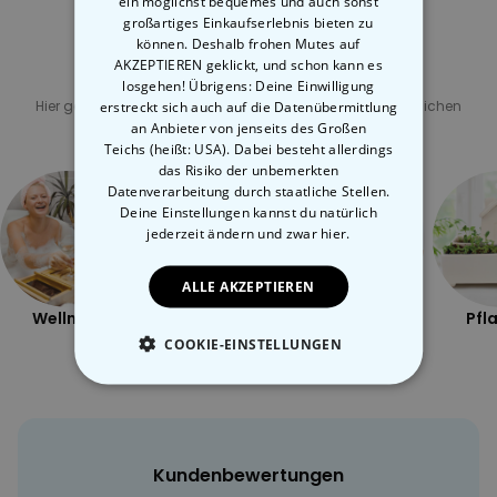
ein möglichst bequemes und auch sonst
großartiges Einkaufserlebnis bieten zu
können. Deshalb frohen Mutes auf
AKZEPTIEREN geklickt, und schon kann es
Verwandte Kategorie
losgehen! Übrigens: Deine Einwilligung
erstreckt sich auch auf die Datenübermittlung
Hier geht's zu unseren anderen Kategorien mit ungewöhnlichen
Geschenken
an Anbieter von jenseits des Großen
Teichs (heißt: USA). Dabei besteht allerdings
das Risiko der unbemerkten
Datenverarbeitung durch staatliche Stellen.
Deine Einstellungen kannst du natürlich
jederzeit ändern
und zwar hier.
ALLE AKZEPTIEREN
Wellness
Draussen
Frech
Pfl
COOKIE-EINSTELLUNGEN
ESSENTIELL
PERFORMANCE
Kundenbewertungen