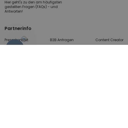
Hier geht's zu den
am häufigsten
gestellten
Fragen (FAQs) - und
Antworten!
Partnerinfo
Pressekontakt
B2B Anfragen
Content Creator
-10%
Zahlungsart
AGB
Sicherheit und Datenschutz
Impressum
© 2026 radbag