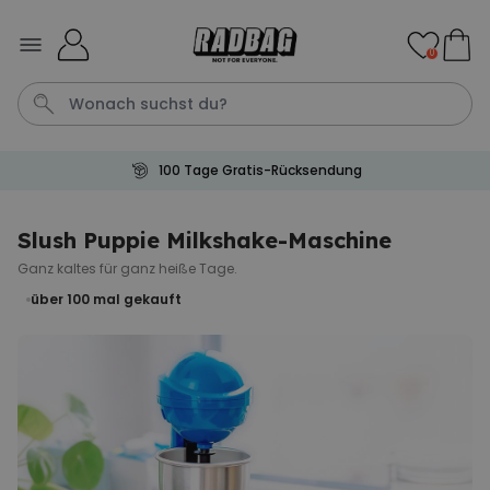
Skip to Content
0
100 Tage Gratis-Rücksendung
Tasse
Shirt
Aperol
Geburtstag
Handtuch
Slush Puppie Milkshake-Maschine
Ganz kaltes für ganz heiße Tage.
Personalisierbar
Personalisierbares Aperol
über 100
mal gekauft
Spritz Glas mit Name
über 19.400
24,99 CHF
mal gekauft
Personalisierbar
Personalisierbare Fussmatte
mit Namen
über 62.000
39,99 CHF
mal gekauft