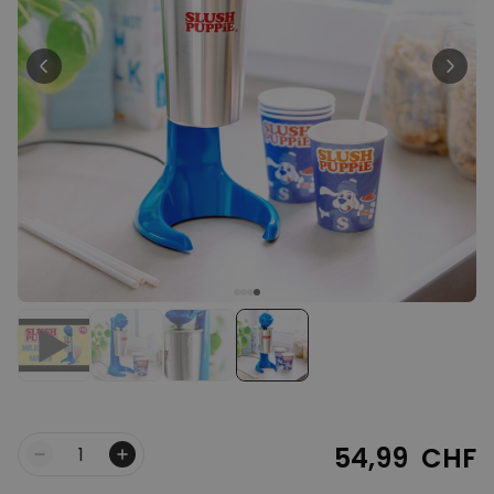
Personalisierbar
Personalisierbarer Bierkrug
mit Logo und Gesicht
über 71.100
24,99 CHF
mal gekauft
Personalisierbar
Personalisierbares Handtuch
mit Monogramm
über 300
mal
39,99 CHF
gekauft
Personalisierbar
Personalisierbares Handtuch
mit Getränken und Spruch
über 10.000
39,99 CHF
mal gekauft
54,99 CHF
Menge