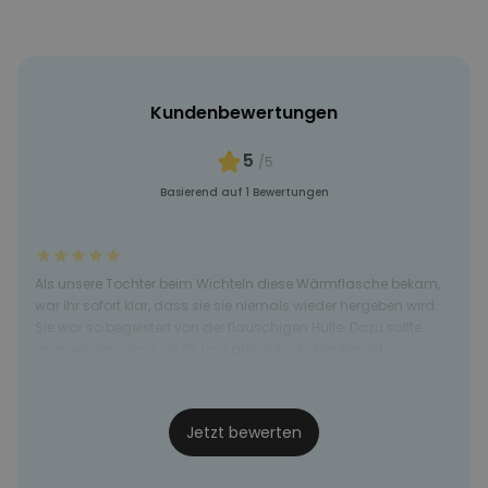
MARKETING
SONSTIGE
Kundenbewertungen
5
/5
Basierend auf 1 Bewertungen
Als unsere Tochter beim Wichteln diese Wärmflasche bekam,
war ihr sofort klar, dass sie sie niemals wieder hergeben wird.
Sie war so begeistert von der flauschigen Hülle. Dazu sollte
man wissen, dass sie 37 und absoluter Katzenfan ist.
Walter
24.12.22
Jetzt bewerten