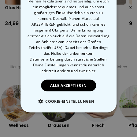
kleinen Textdateien sind notwendig, um euch
Flasche und Stöpsel vor Gebrauch auf Beschädigungen und
ein möglichst bequemes und auch sonst
Glas Handtasche
VW Bus
XXL
korrekten Verschluss prüfen
großartiges Einkaufserlebnis bieten zu
Aufbewahrungsdose
können. Deshalb frohen Mutes auf
34,99 CHF
17,99 CHF
9,
AKZEPTIEREN geklickt, und schon kann es
losgehen! Übrigens: Deine Einwilligung
erstreckt sich auch auf die Datenübermittlung
an Anbieter von jenseits des Großen
Teichs (heißt: USA). Dabei besteht allerdings
das Risiko der unbemerkten
Datenverarbeitung durch staatliche Stellen.
Verwandte Kategorie
Deine Einstellungen kannst du natürlich
Hier geht's zu unseren anderen Kategorien mit ungewöhnlichen
Geschenken
jederzeit ändern
und zwar hier.
ALLE AKZEPTIEREN
COOKIE-EINSTELLUNGEN
ESSENTIELL
Wellness
Draussen
Frech
Pfl
PERFORMANCE