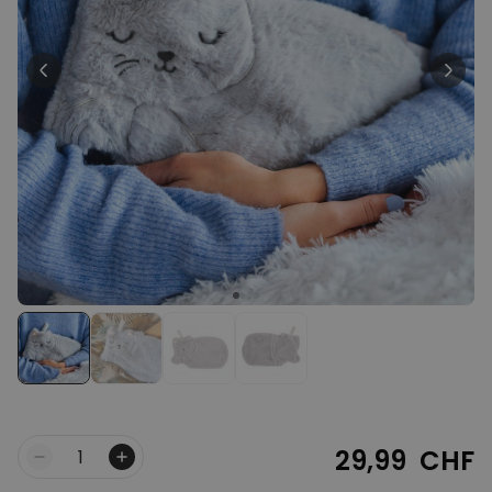
Personalisierbar
Personalisierbarer Bierkrug
mit Logo und Gesicht
über 71.100
24,99 CHF
mal gekauft
Geschenkset 6er Set
Eierbecher mit Gesicht
52,48 CHF
über 0
mal
gekauft
Personalisierbar
Personalisierbares Handtuch
mit Getränken und Spruch
über 10.000
39,99 CHF
mal gekauft
29,99 CHF
Menge