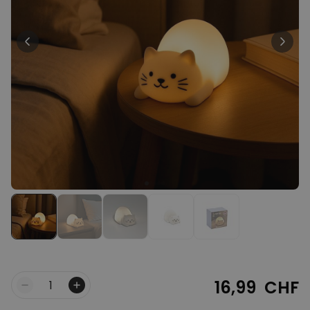
Personalisierbar
Personalisierbarer Bierkrug
mit Logo und Gesicht
über 71.100
24,99 CHF
mal gekauft
Personalisierbar
Personalisierbares Handtuch
mit Monogramm
über 300
mal
39,99 CHF
gekauft
Personalisierbar
Personalisierbares Handtuch
mit Getränken und Spruch
über 10.000
39,99 CHF
mal gekauft
16,99 CHF
Menge