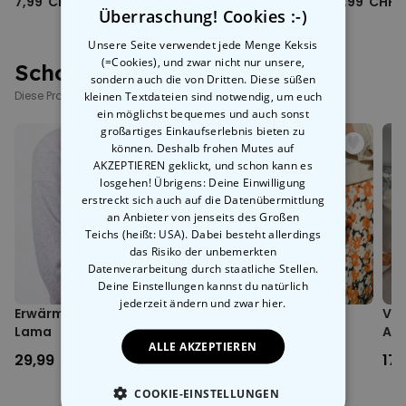
7,99 CHF
17,99 CHF
16,99 CHF
Ausgangsstrom des Ladegeräts) Während des Ladevorgangs
Überraschung! Cookies :-)
leuchtet die rote Kontrollanzeige. Nach vollständiger Ladung
Unsere Seite verwendet jede Menge Keksis
leuchtet die Anzeige grün. Dieses Produkt kann bei voller Ladung
(=Cookies), und zwar nicht nur unsere,
Schon gesehen?
je nach Modus etwa 3,5-5 Stunden verwendet werden.
sondern auch die von Dritten. Diese süßen
Netzschalter: Betätige den Schalter, um die Lampe einzuschalten
Diese Produkte könnten dich auch interessieren
kleinen Textdateien sind notwendig, um euch
(warmes gelbes Licht). Drücke erneut auf den Schalter, um die
ein möglichst bequemes und auch sonst
Lampe auszuschalten.
großartiges Einkaufserlebnis bieten zu
Nach dem Einschalten der Lampe leuchtet warmgelbes Licht.
können. Deshalb frohen Mutes auf
Tippe einmal fest auf die Seite oder den Kopf der Lampe, dann
AKZEPTIEREN geklickt, und schon kann es
wechselt die LED alle drei Sekunden die Farbe: tippe erneut fest,
losgehen! Übrigens: Deine Einwilligung
die Farbe bleibt bestehen: tippe ein drittes Mal und das Licht geht
erstreckt sich auch auf die Datenübermittlung
aus: tippe ein viertes Mal, es leuchtet wieder warmgelbes Licht:
an Anbieter von jenseits des Großen
der Zyklus kann wiederholt werden.
Teichs (heißt: USA). Dabei besteht allerdings
Nach dem einschalten des Lichts startet die Ein-Stunden-Timer-
das Risiko der unbemerkten
Funktion automatisch. Zwischenzeitliche Bedienungen
Datenverarbeitung durch staatliche Stellen.
beeinflussen den Timer nicht. Nach einer Stunde schaltet sich
Deine Einstellungen kannst du natürlich
das Licht automatisch aus.
jederzeit ändern
und zwar hier.
Erwärmbares Kuschel-
Glas Handtasche
VW
Wenn das Licht durch Tippen ausgeschaltet wird, bleibt das
Lama
Au
Produkt aktiv und verbraucht einen Rohstrom. Schalte die Lampe
ALLE AKZEPTIEREN
aus, wenn sie längere Zeit nicht verwendet wird, um die Batterie
29,99 CHF
34,99 CHF
17
zu schonen.
COOKIE-EINSTELLUNGEN