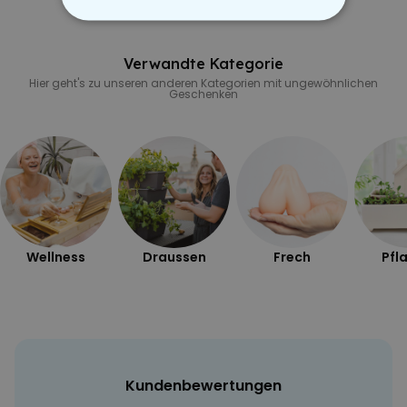
ESSENTIELL
Verwandte Kategorie
PERFORMANCE
Hier geht's zu unseren anderen Kategorien mit ungewöhnlichen
Geschenken
MARKETING
SONSTIGE
Wellness
Draussen
Frech
Pfl
Kundenbewertungen