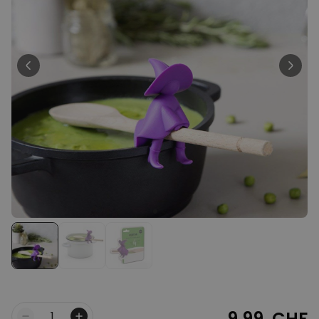
Personalisierbar
Personalisierbarer Bierkrug
mit Logo und Gesicht
über 71.100
24,99 CHF
mal gekauft
Personalisierbar
Personalisierbares Handtuch
mit Getränken und Spruch
über 10.000
39,99 CHF
mal gekauft
Personalisierbar
Personalisierte Vase mit Text
und Symbol
über 1.300
34,99 CHF
mal gekauft
9,99 CHF