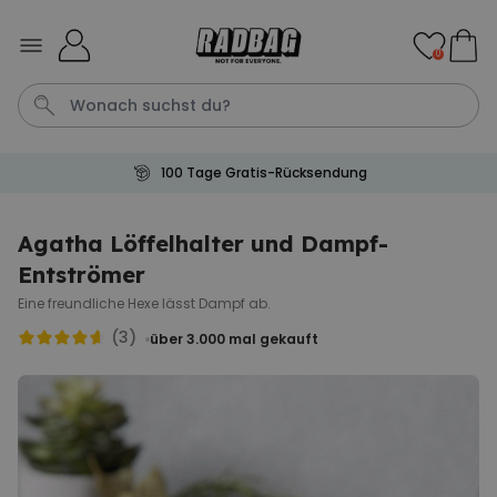
Skip to Content
0
100 Tage Gratis-Rücksendung
Tasse
Shirt
Aperol
Geburtstag
Handtuch
Agatha Löffelhalter und Dampf-
Entströmer
Personalisierbar
Personalisierbares Aperol
Eine freundliche Hexe lässt Dampf ab.
Spritz Glas mit Name
(3)
über 3.000
mal gekauft
über 19.400
24,99 CHF
mal gekauft
Personalisierbar
Personalisierbares Handtuch
mit Monogramm
über 300
mal
39,99 CHF
gekauft