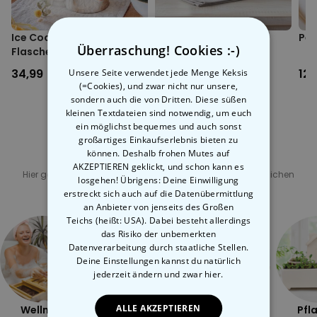
Ice Cooler - Kreativer
Katzen Müslischale
Pen
Überraschung! Cookies :-)
Flaschenkühler
34,99 CHF
16,99 CHF
12
Unsere Seite verwendet jede Menge Keksis
(=Cookies), und zwar nicht nur unsere,
sondern auch die von Dritten. Diese süßen
kleinen Textdateien sind notwendig, um euch
ein möglichst bequemes und auch sonst
großartiges Einkaufserlebnis bieten zu
können. Deshalb frohen Mutes auf
Verwandte Kategorie
AKZEPTIEREN geklickt, und schon kann es
Hier geht's zu unseren anderen Kategorien mit ungewöhnlichen
losgehen! Übrigens: Deine Einwilligung
Geschenken
erstreckt sich auch auf die Datenübermittlung
an Anbieter von jenseits des Großen
Teichs (heißt: USA). Dabei besteht allerdings
das Risiko der unbemerkten
Datenverarbeitung durch staatliche Stellen.
Deine Einstellungen kannst du natürlich
jederzeit ändern
und zwar hier.
ALLE AKZEPTIEREN
Wellness
Draussen
Frech
Pfl