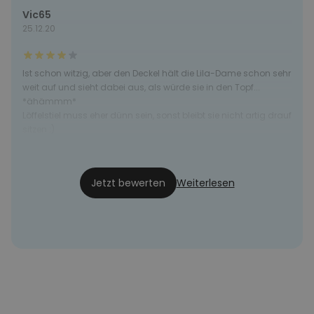
Vic65
25.12.20
Ist schon witzig, aber den Deckel hält die Lila-Dame schon sehr
weit auf und sieht dabei aus, als würde sie in den Topf...
*ähämmm*
Löffelstiel muss eher dünn sein, sonst bleibt sie nicht artig drauf
sitzen :)
Lee
30.04.20
Jetzt bewerten
Weiterlesen