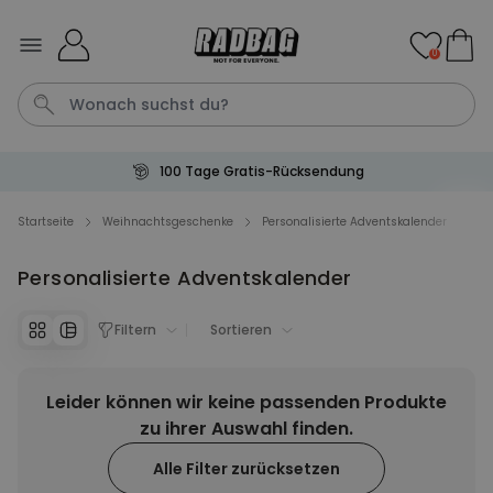
Skip to Content
0
100 Tage Gratis-Rücksendung
Geburtstag
Karte
Shirt
Aperol
Handtuch
Startseite
Weihnachtsgeschenke
Personalisierte Adventskalender
Personalisierte Adventskalender
Personalisierbar
Personalisierbares Aperol
Spritz Glas mit Name
Filtern
Sortieren
über 19.400
24,99 CHF
mal gekauft
Leider können wir keine passenden Produkte
Personalisierbar
Personalisierbares Handtuch
zu ihrer Auswahl finden.
mit Monogramm
Alle Filter zurücksetzen
über 300
mal
39,99 CHF
gekauft