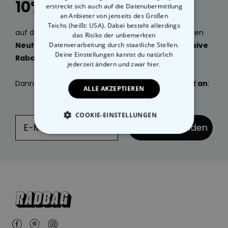
10% Rabatt
erstreckt sich auch auf die Datenübermittlung
an Anbieter von jenseits des Großen
Teichs (heißt: USA). Dabei besteht allerdings
auf deine nächste Bestellung, sowie Mails zu unseren
das Risiko der unbemerkten
Neuheiten, geniale Geschenkideen
Datenverarbeitung durch staatliche Stellen.
und
exklusive
Deine Einstellungen kannst du natürlich
Rabatte
gefällig?
jederzeit ändern
und zwar hier.
Dann
melde dich jetzt
zu unserem
NEWSLETTER an
:
ALLE AKZEPTIEREN
COOKIE-EINSTELLUNGEN
... und absenden
ESSENTIELL
PERFORMANCE
MARKETING
SONSTIGE