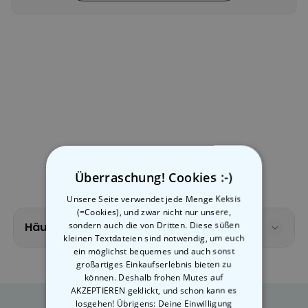
Personalisierbar
Personalisierbares Handtuch
mit Getränken und Spruch
über 10.000
39,99 CHF
mal gekauft
Personalisierbar
Personalisierbarer Bierkrug
mit Logo und Gesicht
über 71.100
24,99 CHF
mal gekauft
Geschenkset 6er Set
Überraschung! Cookies :-)
Eierbecher mit Gesicht
Unsere Seite verwendet jede Menge Keksis
(=Cookies), und zwar nicht nur unsere,
über 0
mal
52,48 CHF
gekauft
sondern auch die von Dritten. Diese süßen
Häufig gestellte Fragen
kleinen Textdateien sind notwendig, um euch
ein möglichst bequemes und auch sonst
großartiges Einkaufserlebnis bieten zu
können. Deshalb frohen Mutes auf
AKZEPTIEREN geklickt, und schon kann es
losgehen! Übrigens: Deine Einwilligung