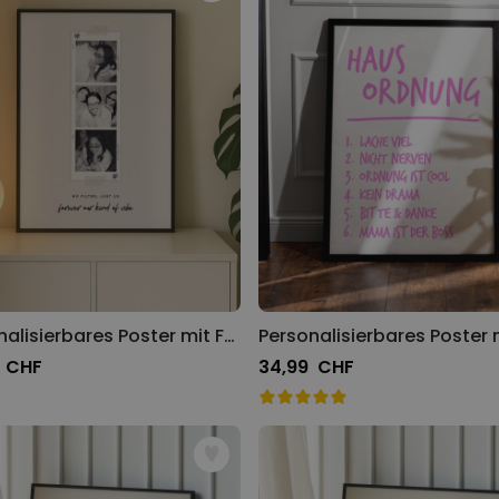
Personalisierbarer Bierkrug
mit Logo und Gesicht
über 71.100
24,99 CHF
mal gekauft
Personalisierbar
Personalisierbares Handtuch
mit Monogramm
über 300
mal
39,99 CHF
gekauft
Personalisierbar
Personalisierbares Handtuch
mit Getränken und Spruch
Personalisierbares Poster mit Fotostreifen und Text
über 10.000
39,99 CHF
mal gekauft
 CHF
34,99 CHF