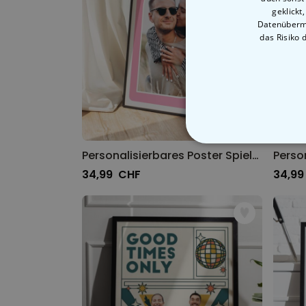
geklickt
Datenübermi
das Risiko 
Personalisierbares Poster Spielkarte mit Foto
34,99 CHF
34,99