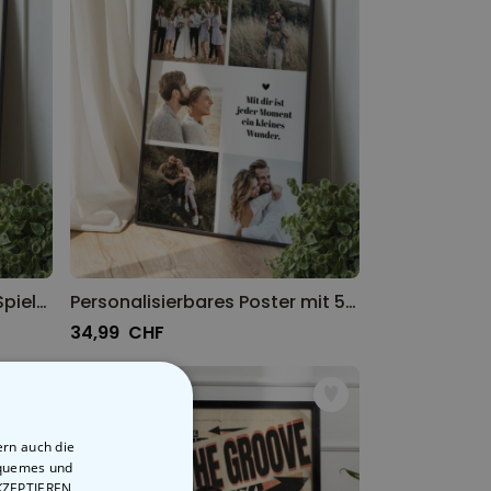
Personalisierbares Poster Spielkarte mit Foto und Text
Personalisierbares Poster mit 5 Fotos und Text
34,99 CHF
ern auch die
equemes und
AKZEPTIEREN