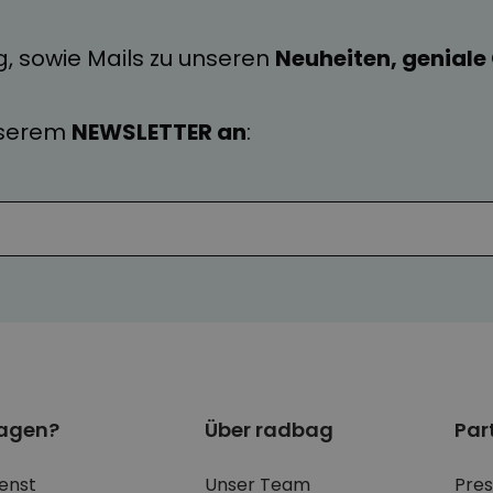
g, sowie Mails zu unseren
Neuheiten, genial
nserem
NEWSLETTER an
:
ragen?
Über radbag
Par
enst
Unser Team
Pre