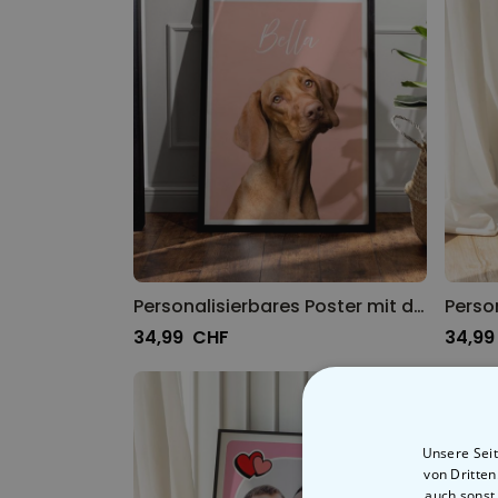
Personalisierbares Poster mit deinem Haustier
34,99 CHF
34,99
Unsere Seit
von Dritte
auch sonst