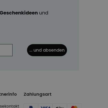
e Geschenkideen
und
... und absenden
tnerinfo
Zahlungsart
ssekontakt