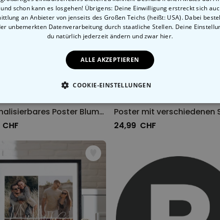
, und schon kann es losgehen! Übrigens: Deine Einwilligung erstreckt sich auc
ttlung an Anbieter von jenseits des Großen Teichs (heißt: USA). Dabei besteh
der unbemerkten Datenverarbeitung durch staatliche Stellen. Deine Einstell
du natürlich jederzeit ändern
und zwar hier.
ALLE AKZEPTIEREN
COOKIE-EINSTELLUNGEN
ESSENTIELL
PERFORMANCE
MARKETING
SON
Personalisierbares Poster Blumenstrauß mit Handabdruck
 CHF
24,99 CHF