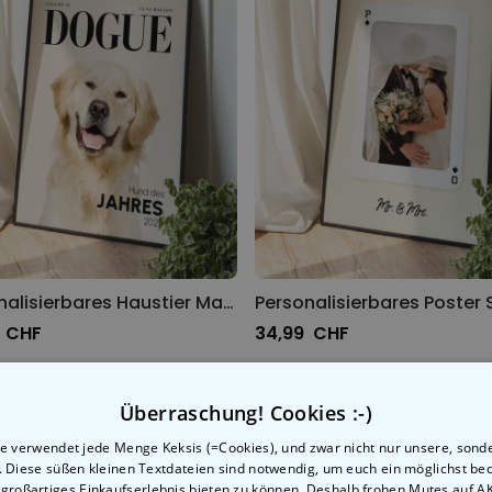
Personalisierbares Haustier Magazin Poster
 CHF
34,99 CHF
Überraschung! Cookies :-)
e verwendet jede Menge Keksis (=Cookies), und zwar nicht nur unsere, sond
n. Diese süßen kleinen Textdateien sind notwendig, um euch ein möglichst b
 großartiges Einkaufserlebnis bieten zu können. Deshalb frohen Mutes auf 