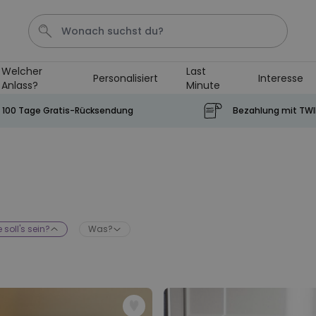
Welcher
Last
Personalisiert
Interesse
Anlass?
Minute
Tasse
Shirt
Aperol
Geburtstag
Handtuch
100 Tage Gratis-Rücksendung
Bezahlung mit TW
Personalisierbar
Personalisierbares Aperol
Spritz Glas mit Name
über 19.400
24,99 CHF
mal gekauft
 soll's sein?
Was?
Personalisierbar
Personalisierbare Fussmatte
mit Namen
über 62.000
39,99 CHF
mal gekauft
Personalisierbar