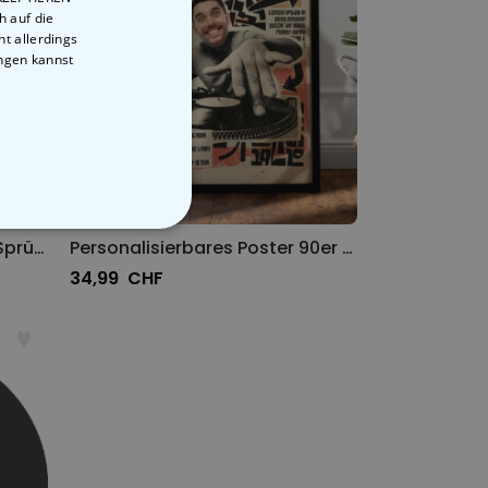
h auf die
t allerdings
ungen kannst
STIGE
Poster mit verschiedenen Sprüchen
Personalisierbares Poster 90er DJ mit Foto
34,99 CHF