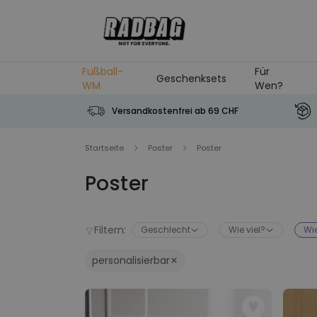
Skip to Content
Fußball-
Für
Geschenksets
WM
Wen?
Versandkostenfrei ab 69 CHF
Startseite
Poster
Poster
Poster
Filtern:
Geschlecht
Wie viel?
Wie
personalisierbar