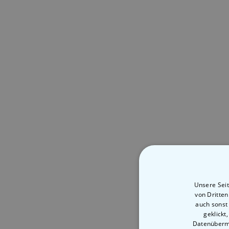
Unsere Seit
von Dritte
auch sonst
geklickt
Datenübermi