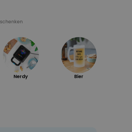
Geschenken
Ex
Nerdy
Bier