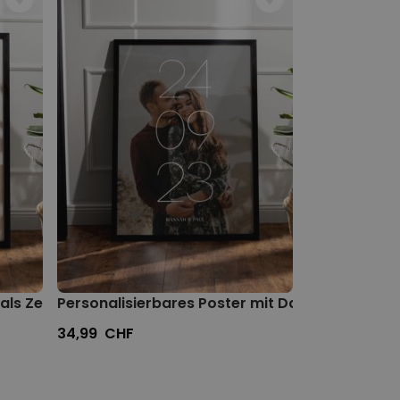
als Zeitung
Personalisierbares Poster mit Datum und Nam
Personalisier
34,99 CHF
24,99 CHF