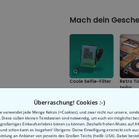
Mach dein Gesche
Coole Selfie-Filter
Retro Ti
teilig
Überraschung! Cookies :-)
13,99 CHF
14,99 C
e verwendet jede Menge Keksis (=Cookies), und zwar nicht nur unsere, sond
n. Diese süßen kleinen Textdateien sind notwendig, um euch ein möglichst b
 großartiges Einkaufserlebnis bieten zu können. Deshalb frohen Mutes auf 
, und schon kann es losgehen! Übrigens: Deine Einwilligung erstreckt sich auc
In den 
ttlung an Anbieter von jenseits des Großen Teichs (heißt: USA). Dabei besteh