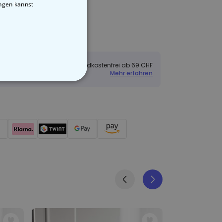
ungen kannst
neller Versand
dung
Versandkostenfrei ab 69 CHF
Mehr erfahren
STIGE