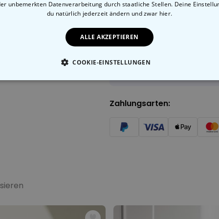
der unbemerkten Datenverarbeitung durch staatliche Stellen. Deine Einstell
du natürlich jederzeit ändern
und zwar hier.
Made in Austria
Sch
100 Tage Gratis-Rücksen
ALLE AKZEPTIEREN
COOKIE-EINSTELLUNGEN
Voraussichtliche Lieferung:
Di, 11.08 – Mi, 12.08
ESSENTIELL
PERFORMANCE
MARKETING
SON
Zahlungsarten:
sieren