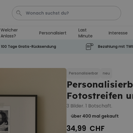
Welcher
Last
Personalisiert
Interesse
Anlass?
Minute
Geburtstag
Schlusselanhanger
Shirt
Aperol
H
100 Tage Gratis-Rücksendung
Bezahlung mit TW
Personalisierbar
Personalisierbares Aperol
Spritz Glas mit Name
Personalisierbar
neu
Personalisier
über 19.400
24,99 CHF
mal gekauft
Fotostreifen 
Personalisierbar
Personalisierbares Handtuch
3 Bilder. 1 Botschaft.
mit Getränken und Spruch
über 400
mal gekauft
über 10.000
39,99 CHF
mal gekauft
34,99 CHF