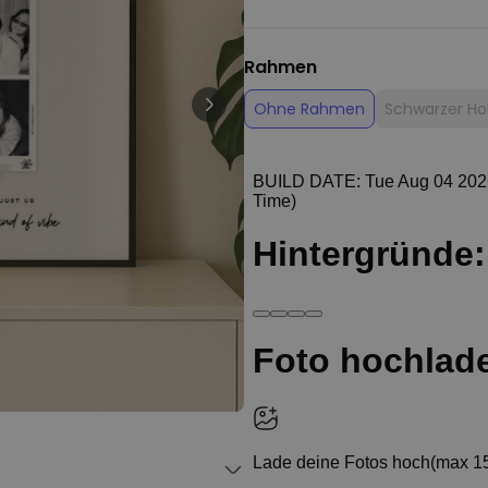
Personalisierbar
Personalisierbarer Bierkrug
mit Logo und Gesicht
Rahmen
über 71.100
24,99 CHF
mal gekauft
Ohne Rahmen
Schwarzer Ho
Personalisierbar
Personalisierte Vase mit Text
und Symbol
über 1.300
34,99 CHF
mal gekauft
Personalisierbar
Personalisierbares Handtuch
mit Monogramm
über 300
mal
39,99 CHF
gekauft