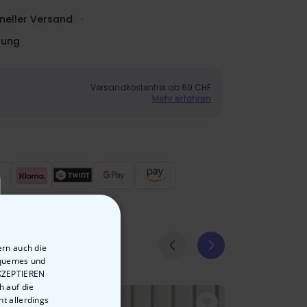
neller Versand
dung
Versandkostenfrei ab 69 CHF
Mehr erfahren
ern auch die
equemes und
AKZEPTIEREN
h auf die
t allerdings