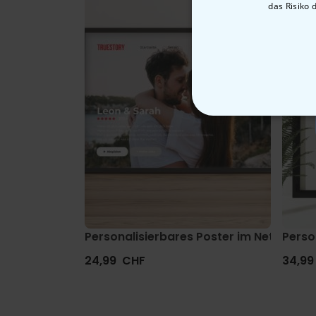
das Risiko 
Personalisierbares Poster im Netflix-Sty
Perso
24,99 CHF
34,99