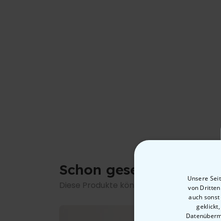
Schon gesehen?
Unsere Seit
Diese Produkte könnten dich auch interes
von Dritte
auch sonst
geklickt
Datenübermi