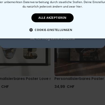
der unbemerkten Datenverarbeitung durch staatliche Stellen. Deine Einstell
10% Rabatt?
du natürlich jederzeit ändern
und zwar hier.
ALLE AKZEPTIEREN
Ja, gerne!
COOKIE-EINSTELLUNGEN
Ne, ich mag keine Rabatte
ESSENTIELL
PERFORMANCE
MARKETING
SON
le
nalisierbares Poster Love mit Fotos
Personalisierbares Poste
 CHF
34,99 CHF