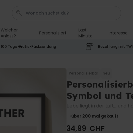
Welcher
Last
Personalisiert
Interesse
Anlass?
Minute
Geburtstag
Karte
Shirt
Aperol
Handtuch
100 Tage Gratis-Rücksendung
Bezahlung mit TW
Personalisierbar
Personalisierbares Aperol
Spritz Glas mit Name
Personalisierbar
neu
Personalisier
über 19.400
24,99 CHF
mal gekauft
Symbol und T
Personalisierbar
Personalisierbares Handtuch
Liebe liegt in der Luft... und
mit Monogramm
über 200
mal gekauft
über 300
mal
39,99 CHF
gekauft
34,99 CHF