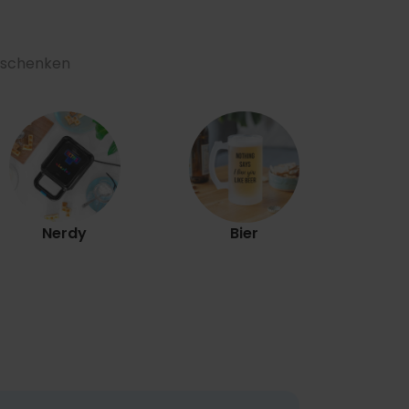
Geschenken
Ex
Nerdy
Bier