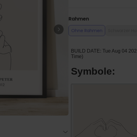
Personalisierbar
Personalisierbares Handtuch
mit Getränken und Spruch
Rahmen
über 10.000
39,99 CHF
mal gekauft
Ohne Rahmen
Schwarzer Ho
Personalisierbar
Personalisierbarer Bierkrug
mit Logo und Gesicht
über 71.100
24,99 CHF
mal gekauft
Geschenkset 6er Set
Eierbecher mit Gesicht
52,48 CHF
über 0
mal
gekauft