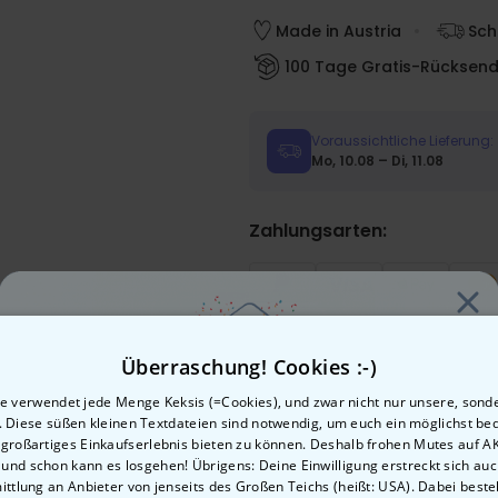
Made in Austria
Sch
100 Tage Gratis-Rücksen
Voraussichtliche Lieferung:
Mo, 10.08 – Di, 11.08
Zahlungsarten:
Überraschung! Cookies :-)
e verwendet jede Menge Keksis (=Cookies), und zwar nicht nur unsere, sond
sieren
n. Diese süßen kleinen Textdateien sind notwendig, um euch ein möglichst b
 großartiges Einkaufserlebnis bieten zu können. Deshalb frohen Mutes auf 
, und schon kann es losgehen! Übrigens: Deine Einwilligung erstreckt sich auc
Lust auf
ttlung an Anbieter von jenseits des Großen Teichs (heißt: USA). Dabei besteh