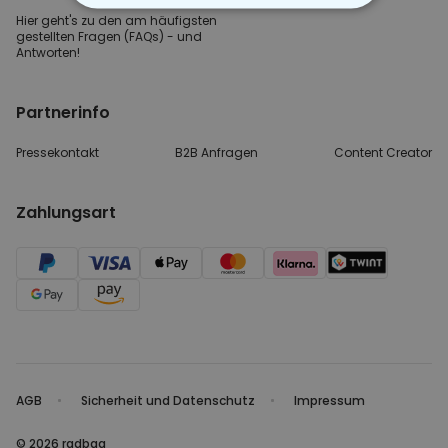
ESSENTIELL
Hier geht's zu den
am häufigsten
gestellten
Fragen (FAQs) - und
Antworten!
PERFORMANCE
Partnerinfo
MARKETING
SONSTIGE
Pressekontakt
B2B Anfragen
Content Creator
Zahlungsart
AGB
Sicherheit und Datenschutz
Impressum
© 2026 radbag