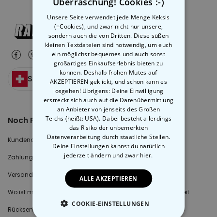
Überraschung! Cookies :-)
Unsere Seite verwendet jede Menge Keksis
(=Cookies), und zwar nicht nur unsere,
sondern auch die von Dritten. Diese süßen
kleinen Textdateien sind notwendig, um euch
ein möglichst bequemes und auch sonst
großartiges Einkaufserlebnis bieten zu
können. Deshalb frohen Mutes auf
Schweiz
AKZEPTIEREN geklickt, und schon kann es
losgehen! Übrigens: Deine Einwilligung
erstreckt sich auch auf die Datenübermittlung
an Anbieter von jenseits des Großen
Teichs (heißt: USA). Dabei besteht allerdings
Noch Fragen?
Über radbag
das Risiko der unbemerkten
Datenverarbeitung durch staatliche Stellen.
Kundendienst
Unser Team
Deine Einstellungen kannst du natürlich
jederzeit ändern
und zwar hier.
Zahlungsmöglichkeiten?
Jobs bei uns
Versandkosten?
Blog
ALLE AKZEPTIEREN
Wo ist mein Paket?
Erklärung zur Barrierefreiheit
COOKIE-EINSTELLUNGEN
Rücksendungen & Retouren?
Cookie Einstellungen