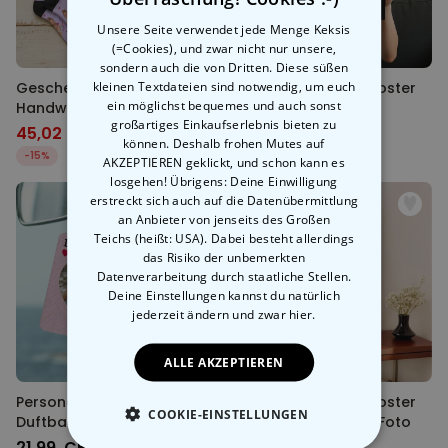
Unsere Seite verwendet jede Menge Keksis
(=Cookies), und zwar nicht nur unsere,
sondern auch die von Dritten. Diese süßen
kleinen Textdateien sind notwendig, um euch
Geschenkset mit Socken,
Personalisierbares Poster
ein möglichst bequemes und auch sonst
Handwärmer und
Fotocollage mit Text
großartiges Einkaufserlebnis bieten zu
Badekonfetti
45,02 CHF
24,99 CHF
52,97 CHF
können. Deshalb frohen Mutes auf
-15%
AKZEPTIEREN geklickt, und schon kann es
losgehen! Übrigens: Deine Einwilligung
erstreckt sich auch auf die Datenübermittlung
an Anbieter von jenseits des Großen
Teichs (heißt: USA). Dabei besteht allerdings
das Risiko der unbemerkten
Datenverarbeitung durch staatliche Stellen.
Deine Einstellungen kannst du natürlich
jederzeit ändern
und zwar hier.
ALLE AKZEPTIEREN
Personalisierbarer
Personalisierbares Poster
COOKIE-EINSTELLUNGEN
Duftbaum Herz-Karte mit
mit Love Design und Foto
Foto
21,99 CHF
34,99 CHF