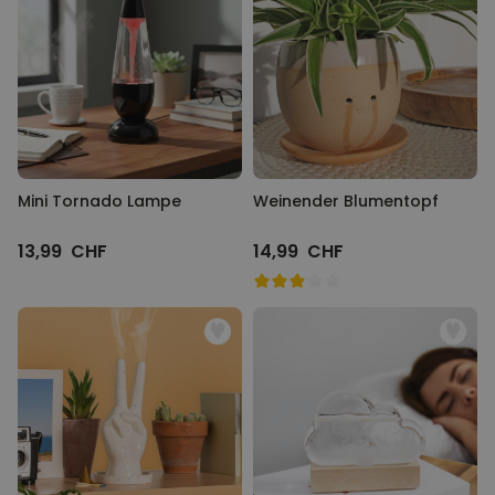
Personalisierbar
Personalisierbarer Bierkrug
mit Logo und Gesicht
über 71.100
24,99 CHF
mal gekauft
Personalisierbar
Personalisierte Vase mit Text
Mini Tornado Lampe
und Symbol
Weinender Blumentopf
über 1.300
34,99 CHF
mal gekauft
13,99 CHF
14,99 CHF
Personalisierbar
Personalisierbares Handtuch
mit Monogramm
über 300
mal
39,99 CHF
gekauft