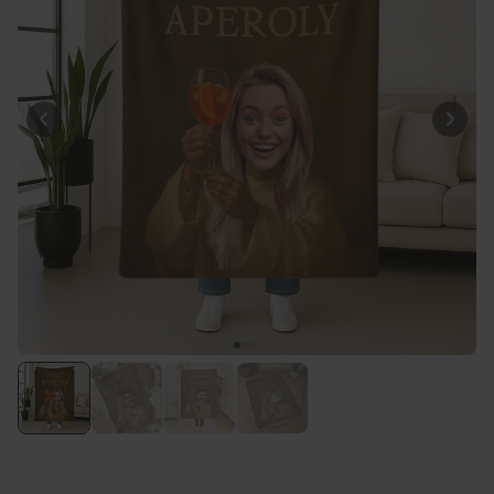
Personalisierbar
Personalisierbarer Bierkrug
mit Logo und Gesicht
über 71.100
24,99 CHF
mal gekauft
Personalisierbar
Personalisierbares Handtuch
mit Monogramm
über 300
mal
39,99 CHF
gekauft
Personalisierbar
Personalisierbares Handtuch
mit Getränken und Spruch
über 10.000
39,99 CHF
mal gekauft