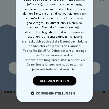
(=Cookies), und zwar nicht nur unsere,
sondern auch die von Dritten. Diese süßen
Schon gesehen?
kleinen Textdateien sind notwendig, um euch
ein möglichst bequemes und auch sonst
Diese Produkte könnten dich auch interessieren
großartiges Einkaufserlebnis bieten zu
können. Deshalb frohen Mutes auf
AKZEPTIEREN geklickt, und schon kann es
losgehen! Übrigens: Deine Einwilligung
Lust auf
erstreckt sich auch auf die Datenübermittlung
an Anbieter von jenseits des Großen
10% Rabatt?
Teichs (heißt: USA). Dabei besteht allerdings
das Risiko der unbemerkten
Datenverarbeitung durch staatliche Stellen.
Deine Einstellungen kannst du natürlich
Ja, gerne!
jederzeit ändern
und zwar hier.
Personalisierte Vase mit
Personalisierbarer
Ges
ALLE AKZEPTIEREN
Ne, ich mag keine Rabatte
Text und Symbol
Duftbaum 2er Set im
Eie
Polaroid-Look
34,99 CHF
24,99 CHF
52
COOKIE-EINSTELLUNGEN
ESSENTIELL