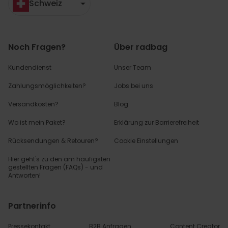
Schweiz
Noch Fragen?
Über radbag
Kundendienst
Unser Team
Zahlungsmöglichkeiten?
Jobs bei uns
Versandkosten?
Blog
Wo ist mein Paket?
Erklärung zur Barrierefreiheit
Rücksendungen & Retouren?
Cookie Einstellungen
Hier geht's zu den
am häufigsten
gestellten
Fragen (FAQs) - und
Antworten!
Partnerinfo
Pressekontakt
B2B Anfragen
Content Creator