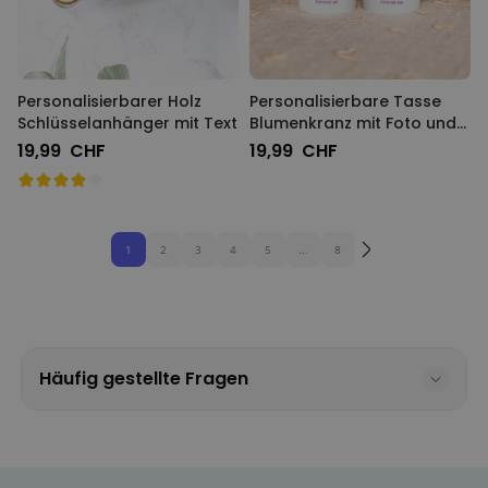
Personalisierbarer Holz
Personalisierbare Tasse
Schlüsselanhänger mit Text
Blumenkranz mit Foto und
Text
19,99 CHF
19,99 CHF
1
2
3
4
5
...
8
Häufig gestellte Fragen