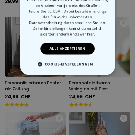
39,99 CHF
24,99 CHF
an Anbieter von jenseits des Großen
Teichs (heißt: USA). Dabei besteht allerdings
das Risiko der unbemerkten
Datenverarbeitung durch staatliche Stellen.
Deine Einstellungen kannst du natürlich
jederzeit ändern
und zwar hier.
ALLE AKZEPTIEREN
COOKIE-EINSTELLUNGEN
ESSENTIELL
Personalisierbares Poster
Personalisierbares
als Zeitung
Weinglas mit Text
PERFORMANCE
24,99 CHF
24,99 CHF
MARKETING
SONSTIGE