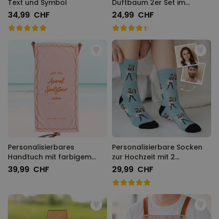
Text und Symbol
Duftbaum 2er Set im
Polaroid-Look
34,99 CHF
24,99 CHF
Personalisierbares
Personalisierbare Socken
Handtuch mit farbigem
zur Hochzeit mit 2
Hintergrund und Text
Gesichtern
39,99 CHF
29,99 CHF