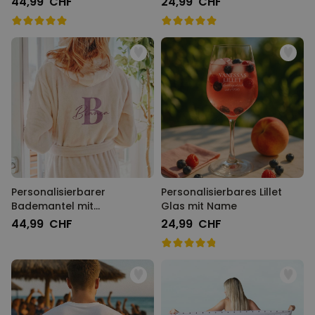
44,99 CHF
24,99 CHF
Blumenmuster
Personalisierbarer
Personalisierbares Lillet
Bademantel mit
Glas mit Name
Monogramm und Name
44,99 CHF
24,99 CHF