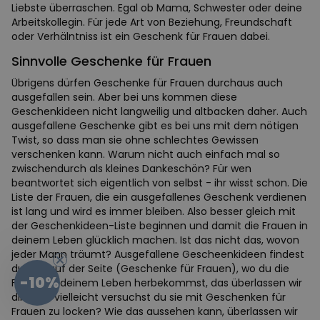
Liebste überraschen. Egal ob Mama, Schwester oder deine
Arbeitskollegin. Für jede Art von Beziehung, Freundschaft
oder Verhälntniss ist ein Geschenk für Frauen dabei.
Sinnvolle Geschenke für Frauen
Übrigens dürfen Geschenke für Frauen durchaus auch
ausgefallen sein. Aber bei uns kommen diese
Geschenkideen nicht langweilig und altbacken daher. Auch
ausgefallene Geschenke gibt es bei uns mit dem nötigen
Twist, so dass man sie ohne schlechtes Gewissen
verschenken kann. Warum nicht auch einfach mal so
zwischendurch als kleines Dankeschön? Für wen
beantwortet sich eigentlich von selbst - ihr wisst schon. Die
Liste der Frauen, die ein ausgefallenes Geschenk verdienen
ist lang und wird es immer bleiben. Also besser gleich mit
der Geschenkideen-Liste beginnen und damit die Frauen in
deinem Leben glücklich machen. Ist das nicht das, wovon
jeder Mann träumt? Ausgefallene Gescheenkideen findest
du hier auf der Seite (Geschenke für Frauen), wo du die
-10%
Frauen in deinem Leben herbekommst, das überlassen wir
dir. Aber vielleicht versuchst du sie mit Geschenken für
Frauen zu locken? Wie das aussehen kann, überlassen wir