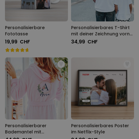
Personalisierbare
Personalisierbares T-Shirt
Fototasse
mit deiner Zeichnung vorne
und hinten
19,99 CHF
34,99 CHF
Personalisierbarer
Personalisierbares Poster
Bademantel mit
im Netflix-Style
Monogramm im