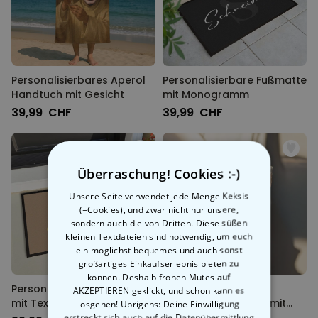
Personalisierbares Aperol
Personalisierbare Fußmatte
Handtuch mit Gesicht
mit Monogramm
39,99 CHF
39,99 CHF
Überraschung! Cookies :-)
Unsere Seite verwendet jede Menge Keksis
(=Cookies), und zwar nicht nur unsere,
sondern auch die von Dritten. Diese süßen
kleinen Textdateien sind notwendig, um euch
ein möglichst bequemes und auch sonst
großartiges Einkaufserlebnis bieten zu
können. Deshalb frohen Mutes auf
Personalisierbare Fußmatte
Personalisierbare
AKZEPTIEREN geklickt, und schon kann es
mit Text und Symbol
Champagnerschale mit
losgehen! Übrigens: Deine Einwilligung
Text
erstreckt sich auch auf die Datenübermittlung