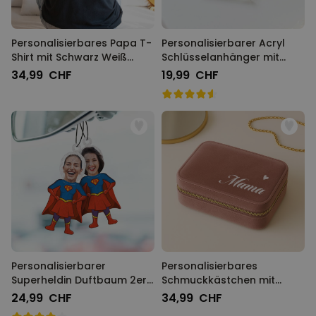
Personalisierbares Papa T-
Personalisierbarer Acryl
Shirt mit Schwarz Weiß
Schlüsselanhänger mit
Fotos und Text
Foto und Song
34,99 CHF
19,99 CHF
Personalisierbarer
Personalisierbares
Superheldin Duftbaum 2er
Schmuckkästchen mit
Set mit Gesicht
Name
24,99 CHF
34,99 CHF