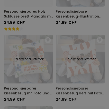
Personalisierbares Holz
Personalisierbare
Schlüsselbrett Mandala mit
Kissenbezug-Illustration
Foto und Text
Cartoon Familie
34,99 CHF
24,99 CHF
Bald wieder lieferbar
Bald wieder lieferbar
Personalisierbarer
Personalisierbarer
Kissenbezug mit Foto und
Kissenbezug Herz mit Foto
Text
und Text
24,99 CHF
24,99 CHF