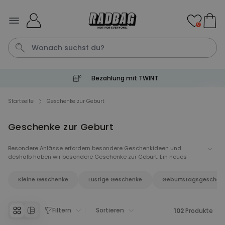
Skip to Content
0
Bezahlung mit TWINT
Geburtstag
Schlusselanhanger
Shirt
Aperol
Handtu
Startseite
Geschenke zur Geburt
Geschenke zur Geburt
Personalisierbar
Personalisierbares Aperol
Spritz Glas mit Name
Besondere Anlässe erfordern besondere Geschenkideen und
deshalb haben wir besondere Geschenke zur Geburt. Ein neues
über 19.400
24,99 CHF
mal gekauft
Menschlein hat sich in unsere Mitte begeben und wir möchten den
Eltern und dem Baby eine besondere Freude bereiten. Mit unseren
Kleine Geschenke
Lustige Geschenke
Geburtstagsgeschen
personalisierten Geschenken zur Geburt kannst du persönliches
Personalisierbar
verschenken und dem Baby eine besondere Überraschung bieten.
Personalisierbares Handtuch
mit Getränken und Spruch
Filtern
Sortieren
102
Produkte
über 10.000
39,99 CHF
mal gekauft