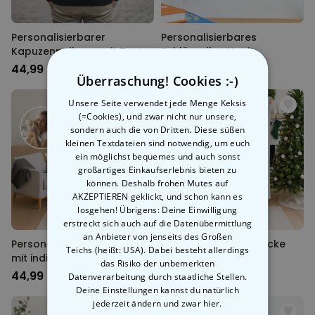
Personalisierbarer
Personalisierbares
Kapuzenpullover mit Text
Schlüsselbrett mit
Symbolen und Namen
44,99 CHF
29,99 CHF
Überraschung! Cookies :-)
Unsere Seite verwendet jede Menge Keksis
(=Cookies), und zwar nicht nur unsere,
sondern auch die von Dritten. Diese süßen
kleinen Textdateien sind notwendig, um euch
ein möglichst bequemes und auch sonst
großartiges Einkaufserlebnis bieten zu
können. Deshalb frohen Mutes auf
AKZEPTIEREN geklickt, und schon kann es
losgehen! Übrigens: Deine Einwilligung
erstreckt sich auch auf die Datenübermittlung
an Anbieter von jenseits des Großen
Personalisierbare Decke
Personalisierbare Decke
Teichs (heißt: USA). Dabei besteht allerdings
mit individuellem
mit Foto und Song
das Risiko der unbemerkten
Zauberdesign
44,99 CHF
44,99 CHF
Datenverarbeitung durch staatliche Stellen.
Deine Einstellungen kannst du natürlich
jederzeit ändern
und zwar hier.