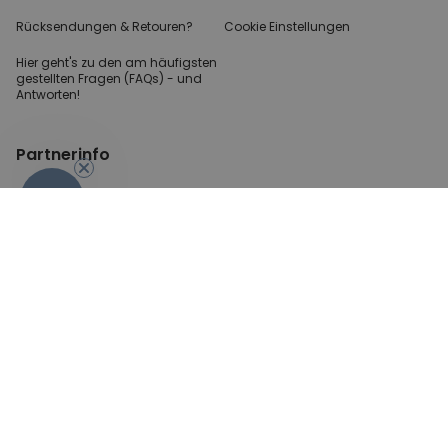
Rücksendungen & Retouren?
Cookie Einstellungen
Hier geht's zu den
am häufigsten
gestellten
Fragen (FAQs) - und
Antworten!
-10%
Partnerinfo
Pressekontakt
B2B Anfragen
Content Creator
Zahlungsart
AGB
Sicherheit und Datenschutz
Impressum