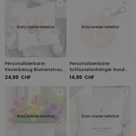
Bald wieder lieferbar
Bald wieder lieferbar
Personalisierbarer
Personalisierbarer
Kissenbezug Blumenstrauß
Schlüsselanhänger Rund
mit Handabdruck
mit Monogramm
24,99 CHF
14,99 CHF
Bald wieder lieferbar
Bald wieder lieferbar