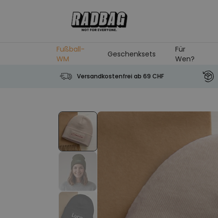
Skip to Content
Fußball-
Für
Geschenksets
WM
Wen?
Versandkostenfrei ab 69 CHF