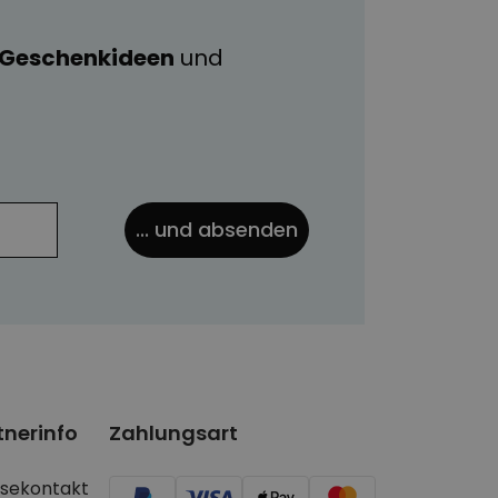
e Geschenkideen
und
... und absenden
tnerinfo
Zahlungsart
ssekontakt