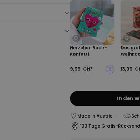
rzen Prozess mit langweiligem
wir bringen’s direkt auf den
dein Name – erlaubt ist, was
Herzchen Bade-
Das gro
Konfetti
Weihnac
r und bequem auf (fast) jedem
 Winterspaziergang,
9,99 CHF
13,99 C
In den 
Made in Austria
Sch
100 Tage Gratis-Rücksen