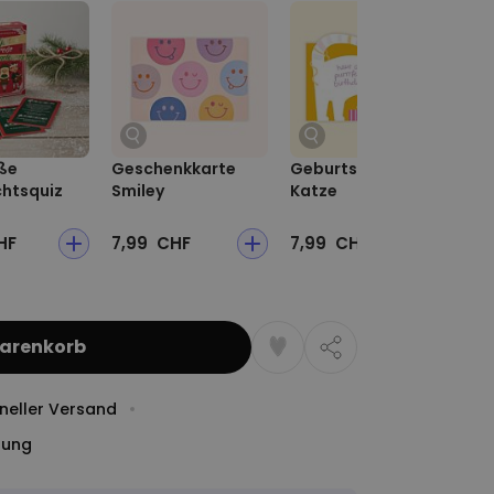
ße
Geschenkkarte
Geburtstagskarte
Ge
htsquiz
Smiley
Katze
Bl
HF
7,99 CHF
7,99 CHF
7,
Warenkorb
neller Versand
dung