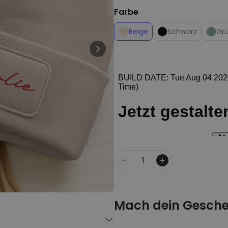
Personalisierbar
Personalisierbarer Bierkrug
Farbe
mit Logo und Gesicht
Beige
Schwarz
Gr
über 71.100
24,99 CHF
mal gekauft
Personalisierbar
Personalisierbares Handtuch
mit Monogramm
über 300
mal
39,99 CHF
gekauft
Personalisierbar
Personalisierbares Handtuch
mit Getränken und Spruch
über 10.000
39,99 CHF
mal gekauft
Menge
Mach dein Gesche