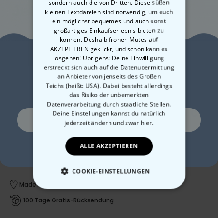
sondern auch die von Dritten. Diese süßen
kleinen Textdateien sind notwendig, um euch
ein möglichst bequemes und auch sonst
großartiges Einkaufserlebnis bieten zu
können. Deshalb frohen Mutes auf
AKZEPTIEREN geklickt, und schon kann es
losgehen! Übrigens: Deine Einwilligung
Lust auf
erstreckt sich auch auf die Datenübermittlung
an Anbieter von jenseits des Großen
10% Rabatt?
Teichs (heißt: USA). Dabei besteht allerdings
das Risiko der unbemerkten
Datenverarbeitung durch staatliche Stellen.
19,99 CHF
Deine Einstellungen kannst du natürlich
Ja, gerne!
Menge
jederzeit ändern
und zwar hier.
In den Warenkorb
ALLE AKZEPTIEREN
Ne, ich mag keine Rabatte
COOKIE-EINSTELLUNGEN
Made in Austria
Schneller Versand
ESSENTIELL
100 Tage Gratis-Rücksendung
PERFORMANCE