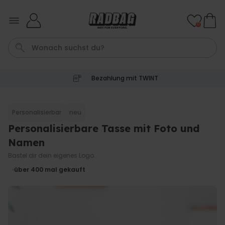
Skip to Content
0
Bezahlung mit TWINT
Tasse
Shirt
Aperol
Geburtstag
Handtuch
Personalisierbar
neu
Personalisierbare Tasse mit Foto und
Personalisierbar
Personalisierbares Aperol
Namen
Spritz Glas mit Name
Bastel dir dein eigenes Logo.
über 19.400
24,99 CHF
mal gekauft
über 400
mal gekauft
Personalisierbar
Personalisierbare Fussmatte
mit Namen
über 62.000
39,99 CHF
mal gekauft