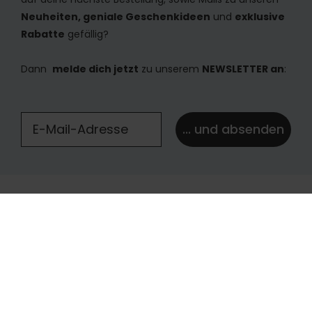
Neuheiten, geniale Geschenkideen
und
exklusive
Rabatte
gefällig?
Dann
melde dich jetzt
zu unserem
NEWSLETTER an
:
... und absenden
Schweiz