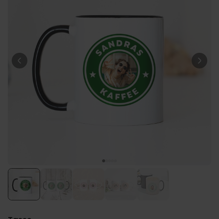
Personalisierbar
Personalisierbarer Bierkrug
mit Logo und Gesicht
über 71.100
24,99 CHF
mal gekauft
Personalisierbar
Personalisierbares Handtuch
mit Monogramm
über 300
mal
39,99 CHF
gekauft
Personalisierbar
Personalisierbares Handtuch
mit Getränken und Spruch
über 10.000
39,99 CHF
mal gekauft