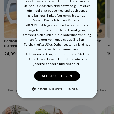
sondern auch die von Dritten. Diese süßen
stell deine eigene kleine (oder große) Familie zusammen. Aber bitte
kleinen Textdateien sind notwendig, um euch
niemanden
vergessen!
Fassungsvermögen ca. 375 ml
ein möglichst bequemes und auch sonst
Maße ca. 9,5 cm hoch, Durchmesser ca. 8,5 cm; Henkel ca. 1,5
großartiges Einkaufserlebnis bieten zu
cm breit
können. Deshalb frohen Mutes auf
Gewicht ca. 340 Gramm
AKZEPTIEREN geklickt, und schon kann es
Geeignet für den Geschirrspüler (Handwäsche empfohlen)
losgehen! Übrigens: Deine Einwilligung
erstreckt sich auch auf die Datenübermittlung
(Glitzer) Zaubertasse
an Anbieter von jenseits des Großen
Personalisierbarer
Personalisierbares Lillet
Per
(temperaturempfindlich):
Teichs (heißt: USA). Dabei besteht allerdings
Bierkrug mit Logo und
Glas mit Name
mi
das Risiko der unbemerkten
Gesicht
24,99 CHF
24,99 CHF
19
Datenverarbeitung durch staatliche Stellen.
Motiv erscheint sobald die Tasse warm wird
Deine Einstellungen kannst du natürlich
Fassungsvermögen ca. 330 ml
jederzeit ändern
und zwar hier.
ACHTUNG: Glitzerpartikel befinden sich nur auf der Glitzer
Zaubertasse
Maße ca. 9,5 cm hoch, Durchmesser ca. 8 cm; Henkel ca. 1,5 cm
ALLE AKZEPTIEREN
breit
Verwandte Kategorie
Gewicht ca. 300 Gramm
COOKIE-EINSTELLUNGEN
Handwäsche empfohlen
Hier geht's zu unseren anderen Kategorien mit ungewöhnlichen
Geschenken
Herzhenkel-Tasse:
ESSENTIELL
Fassungsvermögen ca. 330 ml
PERFORMANCE