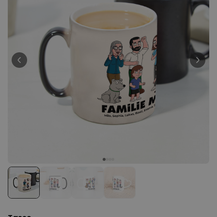
Personalisierbar
Personalisierbarer Bierkrug
mit Logo und Gesicht
über 71.100
24,99 CHF
mal gekauft
Personalisierbar
Personalisierbares Handtuch
mit Getränken und Spruch
über 10.000
39,99 CHF
mal gekauft
Personalisierbar
Personalisierte Vase mit Text
und Symbol
über 1.300
34,99 CHF
mal gekauft