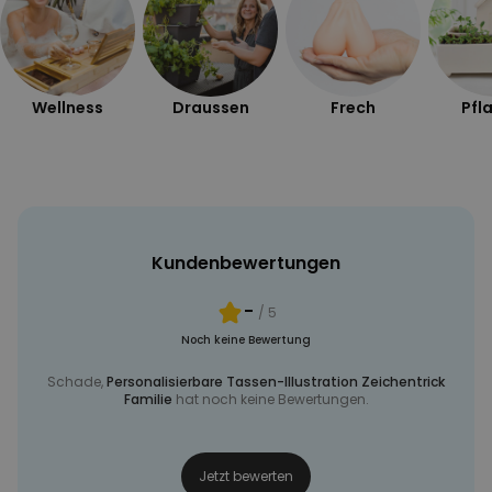
Maße ca. 9,5 cm hoch, Durchmesser ca. 8 cm; Henkel ca. 4,5 cm
breit
MARKETING
SONSTIGE
Gewicht ca. 300 Gramm
Geeignet für den Geschirrspüler (Handwäsche empfohlen)
Wellness
Draussen
Frech
Pfl
Kundenbewertungen
-
/ 5
Noch keine Bewertung
Schade,
Personalisierbare Tassen-Illustration Zeichentrick
Familie
hat noch keine Bewertungen.
Jetzt bewerten