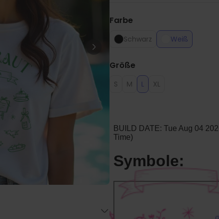
Personalisierbar
Personalisierbarer Bierkrug
mit Logo und Gesicht
Farbe
über 71.100
24,99 CHF
Schwarz
Weiß
mal gekauft
Personalisierbar
Größe
Personalisierte Vase mit Text
und Symbol
S
M
L
XL
über 1.300
34,99 CHF
mal gekauft
Personalisierbar
Personalisierbares Handtuch
mit Monogramm
über 300
mal
39,99 CHF
gekauft