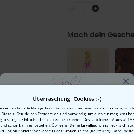
Menge
Mach dein Gesche
XXL Ballon-
Disco-B
Überraschung! Cookies :-)
Sektflasche
e verwendet jede Menge Keksis (=Cookies), und zwar nicht nur unsere, sond
7,99 CHF
19,99 C
n. Diese süßen kleinen Textdateien sind notwendig, um euch ein möglichst b
 großartiges Einkaufserlebnis bieten zu können. Deshalb frohen Mutes auf 
, und schon kann es losgehen! Übrigens: Deine Einwilligung erstreckt sich auc
Lust auf
ttlung an Anbieter von jenseits des Großen Teichs (heißt: USA). Dabei besteh