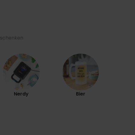
Geschenken
Ex
Nerdy
Bier