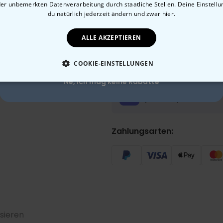
der unbemerkten Datenverarbeitung durch staatliche Stellen. Deine Einstell
In den 
10% Rabatt?
du natürlich jederzeit ändern
und zwar hier.
ALLE AKZEPTIEREN
Made in Austria
Sch
Ja, gerne!
100 Tage Gratis-Rücksen
COOKIE-EINSTELLUNGEN
Ne, ich mag keine Rabatte
ESSENTIELL
PERFORMANCE
MARKETING
SON
Voraussichtliche Lieferung:
Di, 11.08 – Mi, 12.08
Zahlungsarten:
sieren