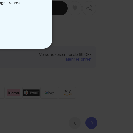
ungen kannst
Warenkorb
neller Versand
dung
STIGE
Versandkostenfrei ab 69 CHF
Mehr erfahren