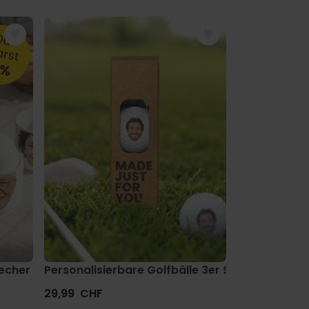
echer mit Gesicht
Personalisierbare Golfbälle 3er Set mit Gesicht
Personalisie
29,99 CHF
34,99 CHF