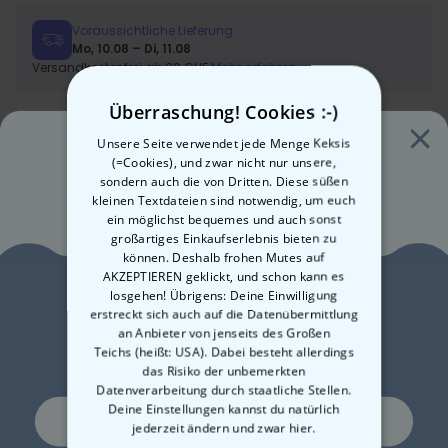
Voraussichtliche Lieferung:
Mo, 10.08 – Di, 11.08
Versandkostenfrei ab 69 CHF
Mehr erfahren
Überraschung! Cookies :-)
Zahlungsarten:
Unsere Seite verwendet jede Menge Keksis
(=Cookies), und zwar nicht nur unsere,
sondern auch die von Dritten. Diese süßen
kleinen Textdateien sind notwendig, um euch
ein möglichst bequemes und auch sonst
großartiges Einkaufserlebnis bieten zu
können. Deshalb frohen Mutes auf
Kurzbeschreibung
AKZEPTIEREN geklickt, und schon kann es
losgehen! Übrigens: Deine Einwilligung
Lust auf
Mit eigenem Text
erstreckt sich auch auf die Datenübermittlung
100 % Baumwolle
Beschreibung
an Anbieter von jenseits des Großen
10% Rabatt?
Hergestellt unter fairen Arbeitsbedingungen
Personalisierbares T-Shirt mit Handsymbol und Text
Teichs (heißt: USA). Dabei besteht allerdings
Liebevoll bedruckt bei uns in Österreich
das Risiko der unbemerkten
Dieses T-Shirt ist für zwei Menschen, die
Details
Datenverarbeitung durch staatliche Stellen.
zusammengehören: verliebt bis über beide Ohren
Deine Einstellungen kannst du natürlich
Personalisierbares T-Shirt mit Handsymbol und Text
Ja, gerne!
oder beste Freunde fürs Leben. Vorn drauf: zwei
jederzeit ändern
und zwar hier.
Der Schnitt zeichnet sich durch seine normale, gerade Form aus,
Hände, die sich halten – schlicht, süß und mit genau