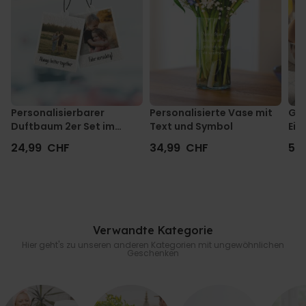
Personalisierbarer
Personalisierte Vase mit
Ges
Duftbaum 2er Set im
Text und Symbol
Eie
Polaroid-Look
24,99 CHF
34,99 CHF
52
Verwandte Kategorie
Hier geht's zu unseren anderen Kategorien mit ungewöhnlichen
Geschenken