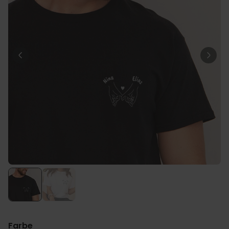
Personalisierbar
Personalisierbarer Bierkrug
mit Logo und Gesicht
über 71.100
24,99 CHF
mal gekauft
Geschenkset 6er Set
Eierbecher mit Gesicht
52,48 CHF
über 0
mal
gekauft
Personalisierbar
Personalisierbares Handtuch
mit Getränken und Spruch
über 10.000
39,99 CHF
mal gekauft
Farbe