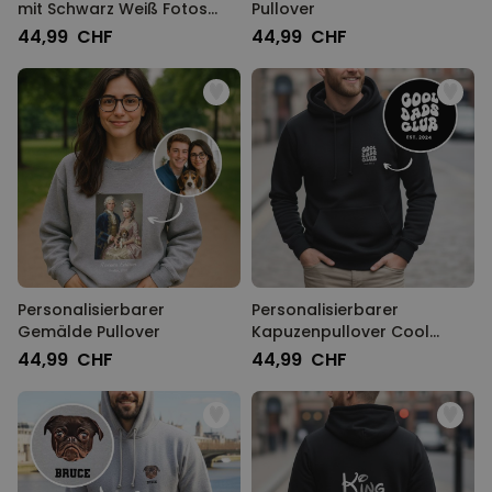
mit Schwarz Weiß Fotos
Pullover
MARKETING
SONSTIGE
und Text
44,99 CHF
44,99 CHF
Personalisierbarer
Personalisierbarer
Gemälde Pullover
Kapuzenpullover Cool
Moms & Dads Club
44,99 CHF
44,99 CHF