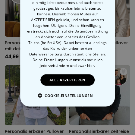
ein möglichst bequemes und auch sonst
großartiges Einkaufserlebnis bieten zu
können. Deshalb frohen Mutes auf
AKZEPTIEREN geklickt, und schon kann es
losgehen! Übrigens: Deine Einwilligung
erstreckt sich auch auf die Datenübermittlung
an Anbieter von jenseits des Großen
Personalisierbarer Pullover
Teichs (heißt: USA). Dabei besteht allerdings
Personalisierbarer Pullover
das Risiko der unbemerkten
mit deiner Zeichnung vorne
mit Logo und Gesicht
Datenverarbeitung durch staatliche Stellen.
und hinten
44,99 CHF
44,99 CHF
Deine Einstellungen kannst du natürlich
jederzeit ändern
und zwar hier.
ALLE AKZEPTIEREN
COOKIE-EINSTELLUNGEN
ESSENTIELL
PERFORMANCE
Personalisierbarer Pullover
Personalisierbarer Zeitreise