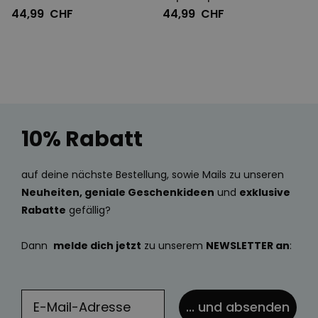
Schwarz Weiß Fotos und
44,99 CHF
44,99 CHF
Text
10% Rabatt
auf deine nächste Bestellung, sowie Mails zu unseren
Neuheiten, geniale Geschenkideen
und
exklusive
Rabatte
gefällig?
Dann
melde dich jetzt
zu unserem
NEWSLETTER an
:
... und absenden