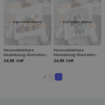
Bald wieder lieferbar
Bald wieder lieferbar
Personalisierbare
Personalisierbare
Kissenbezug-Illustration
Kissenbezug-Illustration
Cartoon Familie
Freundinnen im Winter
24,99 CHF
24,99 CHF
1
2