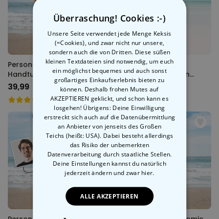
Überraschung! Cookies :-)
Unsere Seite verwendet jede Menge Keksis
(=Cookies), und zwar nicht nur unsere,
sondern auch die von Dritten. Diese süßen
kleinen Textdateien sind notwendig, um euch
Personalisierbares
Personalisierbare
ein möglichst bequemes und auch sonst
Handtuch mit Getränken
Handtuch-Illustration
großartiges Einkaufserlebnis bieten zu
und Spruch
Cocktailglas
39,99 CHF
39,99 CHF
können. Deshalb frohen Mutes auf
AKZEPTIEREN geklickt, und schon kann es
losgehen! Übrigens: Deine Einwilligung
erstreckt sich auch auf die Datenübermittlung
an Anbieter von jenseits des Großen
Teichs (heißt: USA). Dabei besteht allerdings
das Risiko der unbemerkten
Datenverarbeitung durch staatliche Stellen.
Deine Einstellungen kannst du natürlich
jederzeit ändern
und zwar hier.
ALLE AKZEPTIEREN