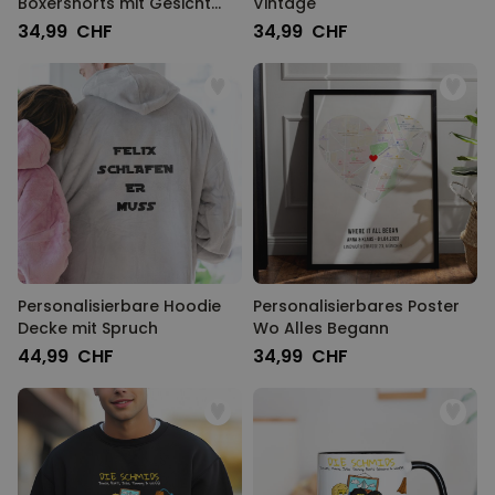
Boxershorts mit Gesicht
Vintage
und Muster
34,99 CHF
34,99 CHF
Personalisierbare Hoodie
Personalisierbares Poster
Decke mit Spruch
Wo Alles Begann
44,99 CHF
34,99 CHF