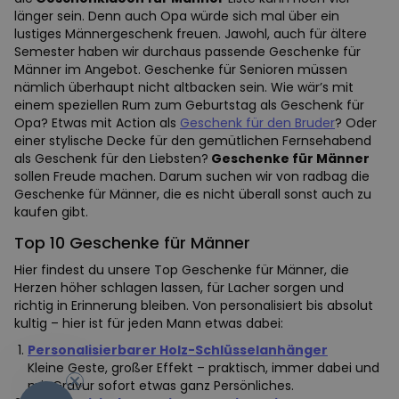
länger sein. Denn auch Opa würde sich mal über ein
lustiges Männergeschenk freuen. Jawohl, auch für ältere
Semester haben wir durchaus passende Geschenke für
Männer im Angebot. Geschenke für Senioren müssen
nämlich überhaupt nicht altbacken sein. Wie wär’s mit
einem speziellen Rum zum Geburtstag als Geschenk für
Opa? Etwas mit Action als
Geschenk für den Bruder
? Oder
einer stylische Decke für den gemütlichen Fernsehabend
als Geschenk für den Liebsten?
Geschenke für Männer
sollen Freude machen. Darum suchen wir von radbag die
Geschenke für Männer, die es nicht überall sonst auch zu
kaufen gibt.
Top 10 Geschenke für Männer
Hier findest du unsere Top Geschenke für Männer, die
Herzen höher schlagen lassen, für Lacher sorgen und
richtig in Erinnerung bleiben. Von personalisiert bis absolut
kultig – hier ist für jeden Mann etwas dabei:
-10%
Personalisierbarer Holz-Schlüsselanhänger
Kleine Geste, großer Effekt – praktisch, immer dabei und
mit Gravur sofort etwas ganz Persönliches.