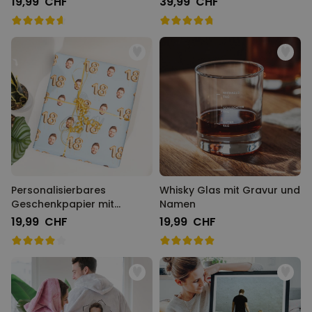
19,99 CHF
39,99 CHF
Personalisierbares
Whisky Glas mit Gravur und
Geschenkpapier mit
Namen
Gesicht zum Geburtstag
19,99 CHF
19,99 CHF