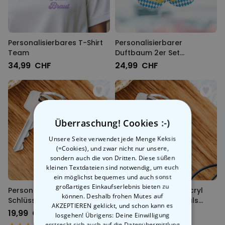
Personalisierbares T-Shirt
Personalisierbarer
Team
Duftbaum 2er Set
Oktoberfest
34,99 CHF
24,99 CHF
Überraschung! Cookies :-)
Unsere Seite verwendet jede Menge Keksis
(=Cookies), und zwar nicht nur unsere,
sondern auch die von Dritten. Diese süßen
kleinen Textdateien sind notwendig, um euch
ein möglichst bequemes und auch sonst
großartiges Einkaufserlebnis bieten zu
Personalisierbarer Acryl
Personalisierbarer Acryl
können. Deshalb frohen Mutes auf
Schlüsselanhänger im
Schlüsselanhänger als
AKZEPTIEREN geklickt, und schon kann es
Instagram-Style
Comic
19,99 CHF
19,99 CHF
losgehen! Übrigens: Deine Einwilligung
erstreckt sich auch auf die Datenübermittlung