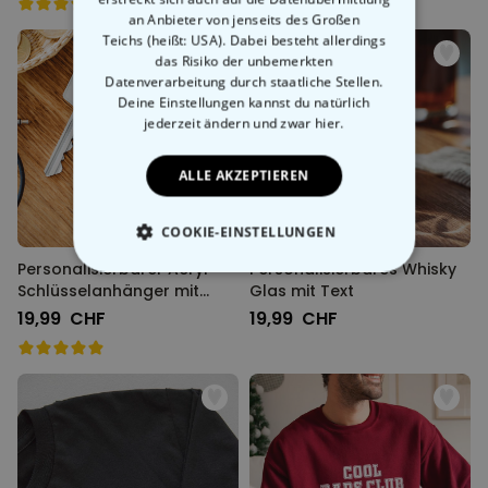
an Anbieter von jenseits des Großen
Teichs (heißt: USA). Dabei besteht allerdings
das Risiko der unbemerkten
Datenverarbeitung durch staatliche Stellen.
Deine Einstellungen kannst du natürlich
jederzeit ändern
und zwar hier.
ALLE AKZEPTIEREN
COOKIE-EINSTELLUNGEN
Personalisierbarer Acryl
Personalisierbares Whisky
ESSENTIELL
Schlüsselanhänger mit
Glas mit Text
Heiligenschein und Gesicht
19,99 CHF
19,99 CHF
PERFORMANCE
MARKETING
SONSTIGE