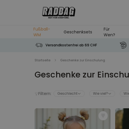
Skip to Content
Fußball-
Für
Geschenksets
WM
Wen?
Versandkostenfrei ab 69 CHF
Startseite
Geschenke zur Einschulung
Geschenke zur Einsch
Filtern:
Geschlecht
Wie viel?
Wie