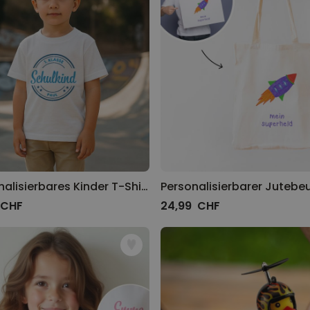
Personalisierbares Handtuch
mit Getränken und Spruch
über 10.000
39,99 CHF
mal gekauft
Personalisierbar
Personalisierbarer Bierkrug
mit Logo und Gesicht
über 71.100
24,99 CHF
mal gekauft
Geschenkset 6er Set
Eierbecher mit Gesicht
Personalisierbares Kinder T-Shirt mit Kreis und Text
 CHF
24,99 CHF
über 0
mal
52,48 CHF
gekauft