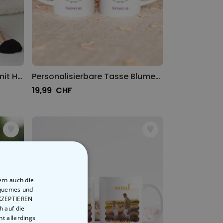
Personalisierbare Socken mit Haustier und Gesicht
Personalisierbare Tasse Blumenkranz mit Foto und Text
19,99 CHF
ern auch die
equemes und
AKZEPTIEREN
h auf die
t allerdings