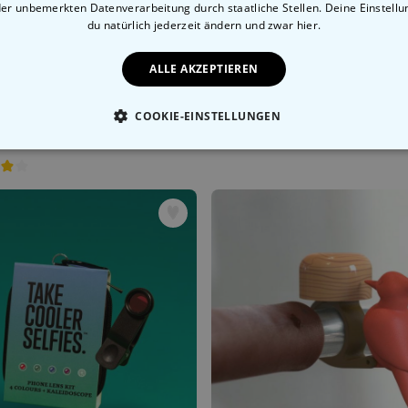
der unbemerkten Datenverarbeitung durch staatliche Stellen. Deine Einstell
du natürlich jederzeit ändern
und zwar hier.
ALLE AKZEPTIEREN
Personalisierbare Tasse mit deinem Haustier
COOKIE-EINSTELLUNGEN
 CHF
24,99 CHF
ESSENTIELL
PERFORMANCE
MARKETING
SON