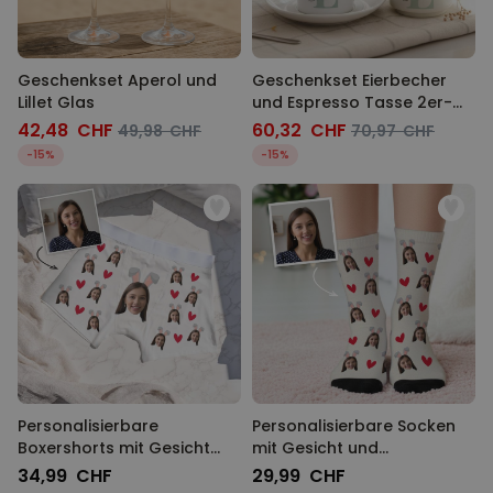
Geschenkset Aperol und
Geschenkset Eierbecher
Lillet Glas
und Espresso Tasse 2er-
Set
42,48 CHF
60,32 CHF
49,98 CHF
70,97 CHF
-15%
-15%
Personalisierbare
Personalisierbare Socken
Boxershorts mit Gesicht
mit Gesicht und
und Hasenohren
Hasenohren
34,99 CHF
29,99 CHF