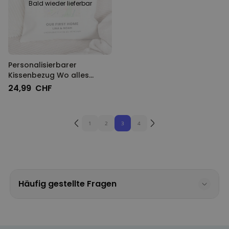
Bald wieder lieferbar
Personalisierbarer
Kissenbezug Wo alles
Begann
24,99 CHF
1
2
3
4
Häufig gestellte Fragen