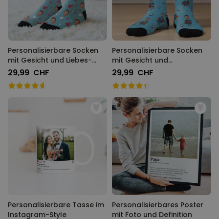
Personalisierbare Socken
Personalisierbare Socken
mit Gesicht und Liebes-
mit Gesicht und
Designs
Superhelden
29,99 CHF
29,99 CHF
Personalisierbare Tasse im
Personalisierbares Poster
Instagram-Style
mit Foto und Definition