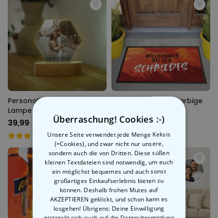
Personalisierbare LED-
Personalisierbare Farbige
Lampe mit Foto
Fußmatte
Überraschung! Cookies :-)
39,99 CHF
39,99 CHF
Unsere Seite verwendet jede Menge Keksis
(=Cookies), und zwar nicht nur unsere,
sondern auch die von Dritten. Diese süßen
kleinen Textdateien sind notwendig, um euch
ein möglichst bequemes und auch sonst
großartiges Einkaufserlebnis bieten zu
können. Deshalb frohen Mutes auf
AKZEPTIEREN geklickt, und schon kann es
losgehen! Übrigens: Deine Einwilligung
erstreckt sich auch auf die Datenübermittlung