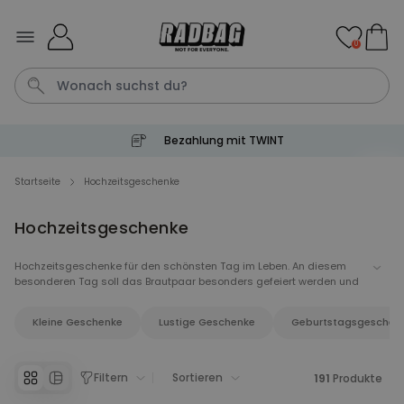
Skip to Content
0
Bezahlung mit TWINT
Tasse
Shirt
Aperol
Geburtstag
Handtuch
Startseite
Hochzeitsgeschenke
Hochzeitsgeschenke
Personalisierbar
Personalisierbares Aperol
Spritz Glas mit Name
Hochzeitsgeschenke für den schönsten Tag im Leben. An diesem
besonderen Tag soll das Brautpaar besonders gefeiert werden und
über 19.400
24,99 CHF
mal gekauft
hat natürlich auch ein besonderes Hochzeitsgeschenk verdient.
Egal ob witzig, persönlich oder doch praktisch - wir haben
Kleine Geschenke
Lustige Geschenke
Geburtstagsgeschen
Hochzeitsgeschenke für jedes Brautpaar. Schenkt Erinnerungen und
Personalisierbar
ein wunderbares Andenken an eine wunderschöne Hochzeit!
Personalisierbare Fussmatte
mit Namen
Filtern
Sortieren
191
Produkte
über 62.000
39,99 CHF
mal gekauft