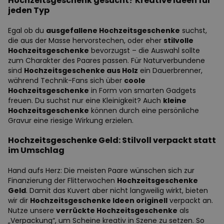
Hochzeitsgeschenk gesucht? Kreative Ideen für
jeden Typ
Egal ob du
ausgefallene Hochzeitsgeschenke
suchst,
die aus der Masse hervorstechen, oder eher
stilvolle
Hochzeitsgeschenke
bevorzugst – die Auswahl sollte
zum Charakter des Paares passen. Für Naturverbundene
sind
Hochzeitsgeschenke aus Holz
ein Dauerbrenner,
während Technik-Fans sich über
coole
Hochzeitsgeschenke
in Form von smarten Gadgets
freuen. Du suchst nur eine Kleinigkeit? Auch
kleine
Hochzeitsgeschenke
können durch eine persönliche
Gravur eine riesige Wirkung erzielen.
Hochzeitsgeschenke Geld: Stilvoll verpackt statt
im Umschlag
Hand aufs Herz: Die meisten Paare wünschen sich zur
Finanzierung der Flitterwochen
Hochzeitsgeschenke
Geld
. Damit das Kuvert aber nicht langweilig wirkt, bieten
wir dir
Hochzeitsgeschenke Ideen originell
verpackt an.
Nutze unsere
verrückte Hochzeitsgeschenke
als
„Verpackung“, um Scheine kreativ in Szene zu setzen. So