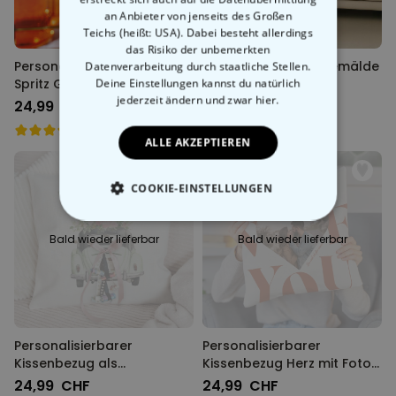
an Anbieter von jenseits des Großen
Teichs (heißt: USA). Dabei besteht allerdings
das Risiko der unbemerkten
Personalisierbares Aperol
Personalisierbare Gemälde
Datenverarbeitung durch staatliche Stellen.
Spritz Glas
Decke
Deine Einstellungen kannst du natürlich
jederzeit ändern
und zwar hier.
24,99 CHF
44,99 CHF
ALLE AKZEPTIEREN
COOKIE-EINSTELLUNGEN
ESSENTIELL
Bald wieder lieferbar
Bald wieder lieferbar
PERFORMANCE
MARKETING
SONSTIGE
Personalisierbarer
Personalisierbarer
Kissenbezug als
Kissenbezug Herz mit Foto
Geldgeschenk zur Hochzeit
und Text
24,99 CHF
24,99 CHF