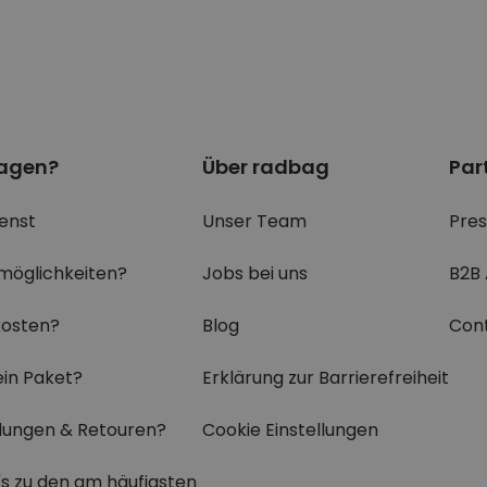
ragen?
Über radbag
Par
enst
Unser Team
Pre
möglichkeiten?
Jobs bei uns
B2B
osten?
Blog
Con
ein Paket?
Erklärung zur Barrierefreiheit
ungen & Retouren?
Cookie Einstellungen
's zu den
am häufigsten