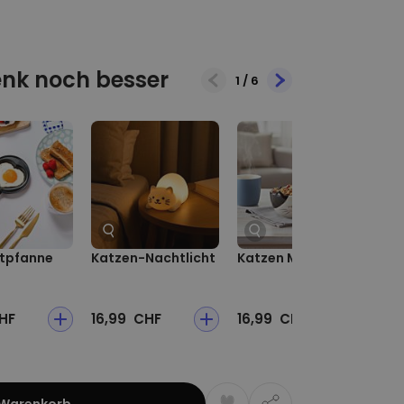
nk noch besser
1
/
6
atpfanne
Katzen-Nachtlicht
Katzen Müslischale
Ka
Ke
HF
16,99 CHF
16,99 CHF
17