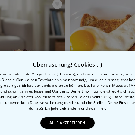
Überraschung! Cookies :-)
e verwendet jede Menge Keksis (=Cookies), und zwar nicht nur unsere, sond
n. Diese süßen kleinen Textdateien sind notwendig, um euch ein möglichst b
 großartiges Einkaufserlebnis bieten zu können. Deshalb frohen Mutes auf 
, und schon kann es losgehen! Übrigens: Deine Einwilligung erstreckt sich auc
ttlung an Anbieter von jenseits des Großen Teichs (heißt: USA). Dabei besteh
der unbemerkten Datenverarbeitung durch staatliche Stellen. Deine Einstell
n Müslischale
Penis Spiegeleier-Form
du natürlich jederzeit ändern
und zwar hier.
 CHF
12,99 CHF
ALLE AKZEPTIEREN