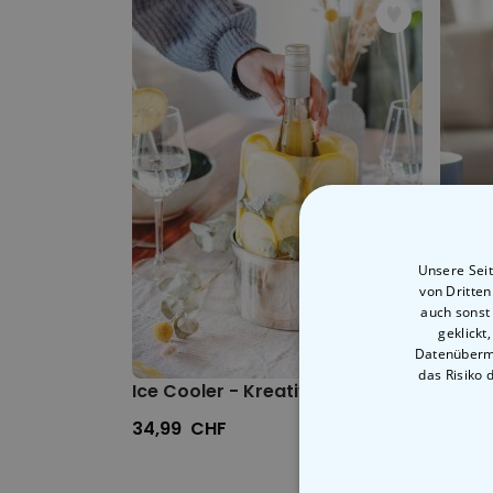
Unsere Seit
von Dritte
auch sonst
geklickt
Datenübermi
das Risiko 
Ice Cooler - Kreativer Flaschenkühler
Katze
34,99 CHF
16,99