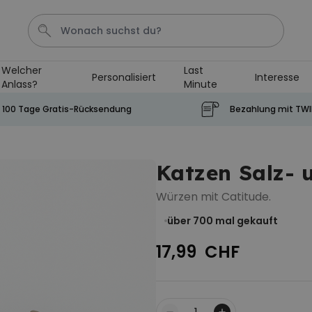
Welcher
Last
Personalisiert
Interesse
Anlass?
Minute
Tasse
Shirt
Aperol
Geburtstag
Handtuch
100 Tage Gratis-Rücksendung
Bezahlung mit TW
Personalisierbar
Personalisierbares Aperol
Katzen Salz- u
Spritz Glas mit Name
über 19.400
24,99 CHF
Würzen mit Catitude.
mal gekauft
über 700
mal gekauft
Personalisierbar
Personalisierbares Handtuch
17,99 CHF
mit Monogramm
über 300
39,99 CHF
mal gekauft