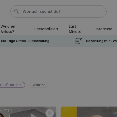
Welcher
Last
Personalisiert
Interesse
Anlass?
Minute
Tasse
Shirt
Aperol
Geburtstag
Handtuch
100 Tage Gratis-Rücksendung
Bezahlung mit TW
Personalisierbar
Personalisierbares Aperol
Spritz Glas mit Name
über 19.400
24,99 CHF
mal gekauft
 soll's sein?
Was?
Personalisierbar
Personalisierbares Handtuch
mit Monogramm
über 300
mal
39,99 CHF
gekauft
Personalisierbar