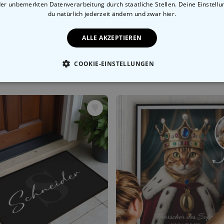
der unbemerkten Datenverarbeitung durch staatliche Stellen. Deine Einstell
du natürlich jederzeit ändern
und zwar hier.
ALLE AKZEPTIEREN
Personalisierbare Decke Haustier mit Kostüm
COOKIE-EINSTELLUNGEN
9 CHF
44,99 CHF
ESSENTIELL
PERFORMANCE
MARKETING
SON