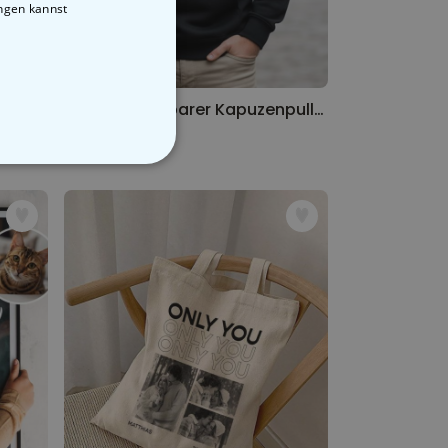
ungen kannst
Personalisierbarer Kapuzenpullover mit Text
Personalisierbarer Kapuzenpullover Cool Moms & Dads Club
44,99 CHF
STIGE