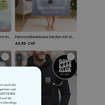
Personalisierbarer Duftbaum mit Foto und Song
Personalisierbare Decke mit individuellem Zauberdesign
44,99 CHF
ern auch die
equemes und
AKZEPTIEREN
h auf die
t allerdings