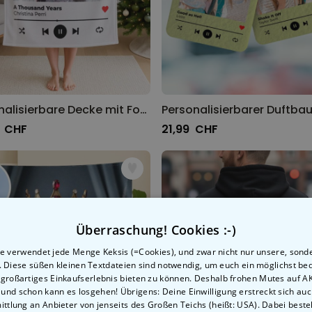
Personalisierbare Decke mit Foto und Song
9 CHF
21,99 CHF
Überraschung! Cookies :-)
e verwendet jede Menge Keksis (=Cookies), und zwar nicht nur unsere, sond
n. Diese süßen kleinen Textdateien sind notwendig, um euch ein möglichst b
 großartiges Einkaufserlebnis bieten zu können. Deshalb frohen Mutes auf 
, und schon kann es losgehen! Übrigens: Deine Einwilligung erstreckt sich auc
ttlung an Anbieter von jenseits des Großen Teichs (heißt: USA). Dabei besteh