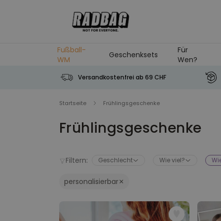
Skip to Content
Fußball-
Für
Geschenksets
WM
Wen?
Versandkostenfrei ab 69 CHF
Startseite
Frühlingsgeschenke
Frühlingsgeschenke
Filtern:
Geschlecht
Wie viel?
Wie
personalisierbar