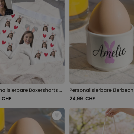
Personalisierbarer Bierkrug
mit Logo und Gesicht
über 71.100
24,99 CHF
mal gekauft
Personalisierbar
Personalisierbares Handtuch
mit Getränken und Spruch
über 10.000
39,99 CHF
mal gekauft
Personalisierbar
Personalisierte Vase mit Text
und Symbol
Personalisierbare Boxershorts mit Gesicht und Hasenohren
über 1.300
34,99 CHF
mal gekauft
 CHF
24,99 CHF