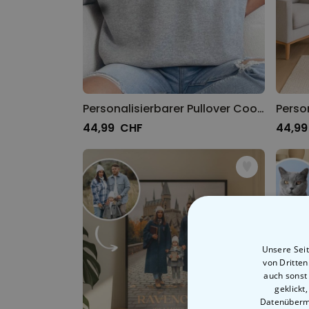
Personalisierbarer Pullover Cool Moms & Dads Club
44,99 CHF
44,9
Unsere Seit
von Dritte
auch sonst
geklickt
Datenübermi