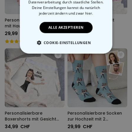
Datenverarbeitung durch staatliche Stellen.
Deine Einstellungen kannst du natürlich
jederzeit ändern
und zwar hier.
Personalisierbare Socken
Boxershorts Amor mit
mit Haustier und Gesicht
deinem Gesicht
ALLE AKZEPTIEREN
29,99 CHF
34,99 CHF
COOKIE-EINSTELLUNGEN
ESSENTIELL
PERFORMANCE
MARKETING
SONSTIGE
Personalisierbare
Personalisierbare Socken
Boxershorts mit Gesicht
zur Hochzeit mit 2
und Text
Gesichtern
34,99 CHF
29,99 CHF