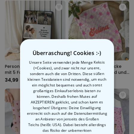
Überraschung! Cookies :-)
Unsere Seite verwendet jede Menge Keksis
Personalisierbares Poster
Personalisierbare Decke
(=Cookies), und zwar nicht nur unsere,
mit 5 Fotos und Text
mit Retro-Hintergrund und
sondern auch die von Dritten. Diese süßen
Name
34,99 CHF
kleinen Textdateien sind notwendig, um euch
44,99 CHF
ein möglichst bequemes und auch sonst
großartiges Einkaufserlebnis bieten zu
können. Deshalb frohen Mutes auf
AKZEPTIEREN geklickt, und schon kann es
losgehen! Übrigens: Deine Einwilligung
erstreckt sich auch auf die Datenübermittlung
an Anbieter von jenseits des Großen
Teichs (heißt: USA). Dabei besteht allerdings
das Risiko der unbemerkten