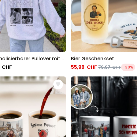
Personalisierbarer Pullover mit Schwarz Weiß Fotos und Text
Bier Geschenkset
 CHF
55,98 CHF
79,97 CHF
-30%