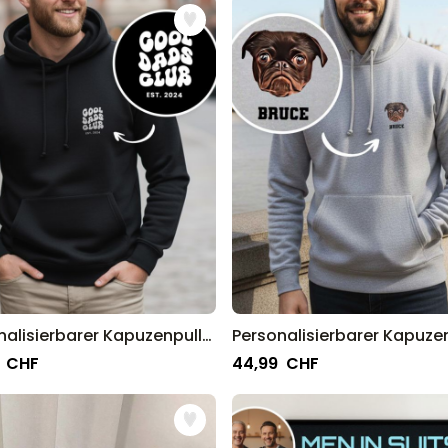
Personalisierbarer Bierkrug mit Logo
und Gesicht
über 71.100
mal
24,99 CHF
gekauft
Personalisierbar
Personalisierte Vase mit Text und
Symbol
über 1.300
mal
34,99 CHF
gekauft
Personalisierbar
Personalisierbares Handtuch mit
Monogramm
über 300
mal
39,99 CHF
gekauft
Personalisierbarer Kapuzenpullover Cool Moms & Dads Club
 CHF
44,99 CHF