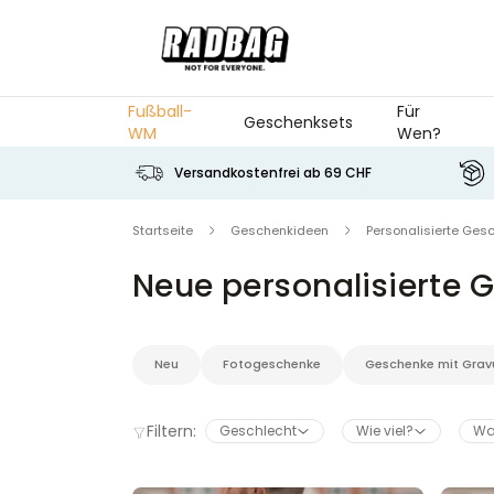
Skip to Content
Fußball-
Für
Geschenksets
WM
Wen?
Versandkostenfrei ab 69 CHF
Startseite
Geschenkideen
Personalisierte Geschenk
Neue personalisierte G
Neu
Fotogeschenke
Geschenke mit Gravur
Filtern:
Geschlecht
Wie viel?
Was?