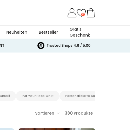
0
Gratis
Neuheiten
Bestseller
Geschenk
T
Trusted Shops 4.6 / 5.00
Put Your Face On It
Personalisierte Schokolade
Geschenke mit Illustration
Sortieren
380
Produkte