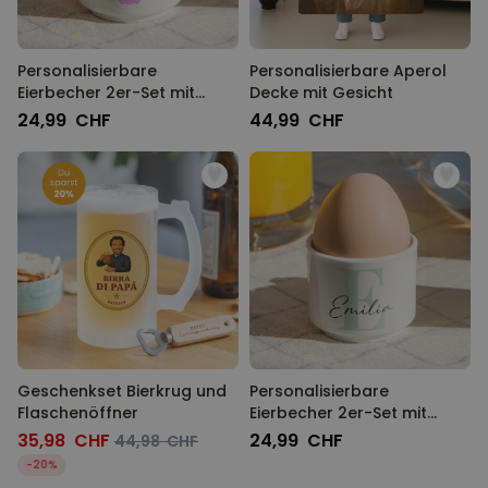
Personalisierbare
Personalisierbare Aperol
Eierbecher 2er-Set mit
Decke mit Gesicht
Symbol und Name
24,99 CHF
44,99 CHF
Geschenkset Bierkrug und
Personalisierbare
Flaschenöffner
Eierbecher 2er-Set mit
Monogramm
35,98 CHF
24,99 CHF
44,98 CHF
-20%