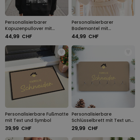
Personalisierbarer
Personalisierbarer
Kapuzenpullover mit
Bademantel mit
Schwarz Weiß Fotos und
Monogramm und Name
44,99 CHF
44,99 CHF
Text
Personalisierbare Fußmatte
Personalisierbare
mit Text und Symbol
Schlüsselbrett mit Text und
Symbol
39,99 CHF
29,99 CHF