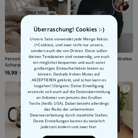
Überraschung! Cookies :-)
Unsere Seite verwendet jede Menge Keksis
(=Cookies), und zwar nicht nur unsere,
sondern auch die von Dritten. Diese süßen
kleinen Textdateien sind notwendig, um euch
Personalisierbare Tasse mit
Personalisierbarer Zeitreise
ein möglichst bequemes und auch sonst
Schwarz Weiß Fotos und
Pullover
großartiges Einkaufserlebnis bieten zu
Text
19,99 CHF
44,99 CHF
können. Deshalb frohen Mutes auf
AKZEPTIEREN geklickt, und schon kann es
losgehen! Übrigens: Deine Einwilligung
erstreckt sich auch auf die Datenübermittlung
an Anbieter von jenseits des Großen
Teichs (heißt: USA). Dabei besteht allerdings
das Risiko der unbemerkten
Datenverarbeitung durch staatliche Stellen.
Deine Einstellungen kannst du natürlich
jederzeit ändern
und zwar hier.