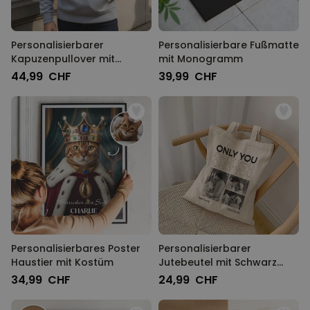
Personalisierbarer
Personalisierbare Fußmatte
Kapuzenpullover mit
mit Monogramm
deinem Haustier als Comic
44,99 CHF
39,99 CHF
Personalisierbares Poster
Personalisierbarer
Haustier mit Kostüm
Jutebeutel mit Schwarz
Weiß Fotos und Text
34,99 CHF
24,99 CHF