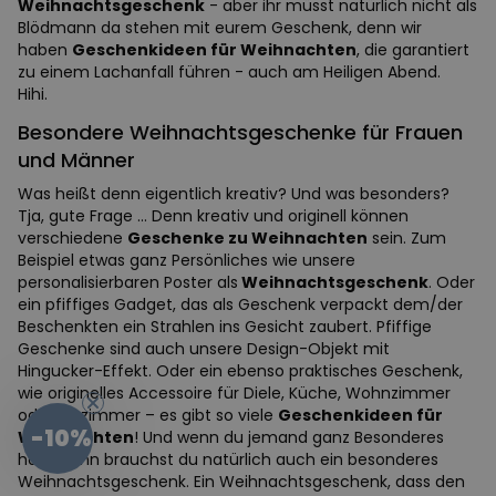
Weihnachtsgeschenk
- aber ihr müsst natürlich nicht als
Blödmann da stehen mit eurem Geschenk, denn wir
haben
Geschenkideen für Weihnachten
, die garantiert
zu einem Lachanfall führen - auch am Heiligen Abend.
Hihi.
Besondere Weihnachtsgeschenke für Frauen
und Männer
Was heißt denn eigentlich kreativ? Und was besonders?
Tja, gute Frage … Denn kreativ und originell können
verschiedene
Geschenke zu Weihnachten
sein. Zum
Beispiel etwas ganz Persönliches wie unsere
personalisierbaren Poster als
Weihnachtsgeschenk
. Oder
ein pfiffiges Gadget, das als Geschenk verpackt dem/der
Beschenkten ein Strahlen ins Gesicht zaubert. Pfiffige
Geschenke sind auch unsere Design-Objekt mit
Hingucker-Effekt. Oder ein ebenso praktisches Geschenk,
wie originelles Accessoire für Diele, Küche, Wohnzimmer
oder Esszimmer – es gibt so viele
Geschenkideen für
-10%
Weihnachten
! Und wenn du jemand ganz Besonderes
hast, dann brauchst du natürlich auch ein besonderes
Weihnachtsgeschenk. Ein Weihnachtsgeschenk, dass den