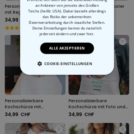
an Anbieter von jenseits des Großen
Personalisierbares Poster
Personalisierbares Poster
Teichs (heißt: USA). Dabei besteht allerdings
mit Regeln
mit 4 Fotos und Text
das Risiko der unbemerkten
34,99 CHF
34,99 CHF
Datenverarbeitung durch staatliche Stellen.
Deine Einstellungen kannst du natürlich
jederzeit ändern
und zwar hier.
ALLE AKZEPTIEREN
COOKIE-EINSTELLUNGEN
ESSENTIELL
PERFORMANCE
Personalisierbare
Personalisierbare
MARKETING
SONSTIGE
Kochschürze mit
Kochschürze mit Foto und
Blumenkranz und Text
Text
34,99 CHF
34,99 CHF