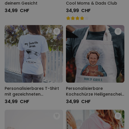
deinem Gesicht
Cool Moms & Dads Club
34,99 CHF
34,99 CHF
Personalisierbares T-Shirt
Personalisierbare
mit gezeichneten
Kochschürze Heiligenschein
Getränken und Text
mit Gesicht und Text
34,99 CHF
34,99 CHF