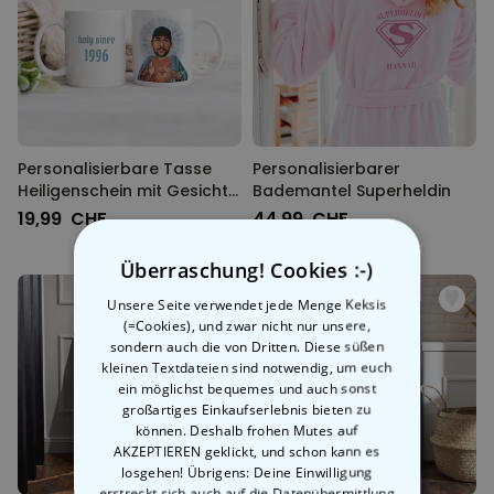
Personalisierbare Tasse
Personalisierbarer
Heiligenschein mit Gesicht
Bademantel Superheldin
und Text
19,99 CHF
44,99 CHF
Überraschung! Cookies :-)
Unsere Seite verwendet jede Menge Keksis
(=Cookies), und zwar nicht nur unsere,
sondern auch die von Dritten. Diese süßen
kleinen Textdateien sind notwendig, um euch
ein möglichst bequemes und auch sonst
großartiges Einkaufserlebnis bieten zu
können. Deshalb frohen Mutes auf
AKZEPTIEREN geklickt, und schon kann es
losgehen! Übrigens: Deine Einwilligung
erstreckt sich auch auf die Datenübermittlung