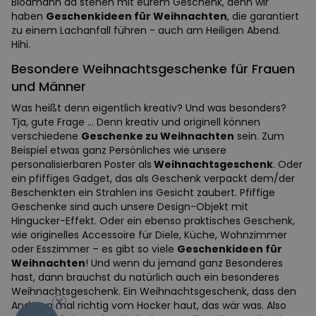
Blödmann da stehen mit eurem Geschenk, denn wir
haben
Geschenkideen für Weihnachten
, die garantiert
zu einem Lachanfall führen - auch am Heiligen Abend.
Hihi.
Besondere Weihnachtsgeschenke für Frauen
und Männer
Was heißt denn eigentlich kreativ? Und was besonders?
Tja, gute Frage … Denn kreativ und originell können
verschiedene
Geschenke zu Weihnachten
sein. Zum
Beispiel etwas ganz Persönliches wie unsere
personalisierbaren Poster als
Weihnachtsgeschenk
. Oder
ein pfiffiges Gadget, das als Geschenk verpackt dem/der
Beschenkten ein Strahlen ins Gesicht zaubert. Pfiffige
Geschenke sind auch unsere Design-Objekt mit
Hingucker-Effekt. Oder ein ebenso praktisches Geschenk,
wie originelles Accessoire für Diele, Küche, Wohnzimmer
oder Esszimmer – es gibt so viele
Geschenkideen für
Weihnachten
! Und wenn du jemand ganz Besonderes
-10%
hast, dann brauchst du natürlich auch ein besonderes
Weihnachtsgeschenk. Ein Weihnachtsgeschenk, dass den
Anderen mal richtig vom Hocker haut, das wär was. Also