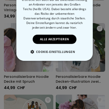
an Anbieter von jenseits des Großen
Personalisierbares T-Shirt
Personalisierbare Hoodie
Teichs (heißt: USA). Dabei besteht allerdings
Vintage
Decke Let's Go Party
das Risiko der unbemerkten
34,99 CHF
44,99 CHF
Datenverarbeitung durch staatliche Stellen.
Deine Einstellungen kannst du natürlich
jederzeit ändern
und zwar hier.
ALLE AKZEPTIEREN
COOKIE-EINSTELLUNGEN
ESSENTIELL
PERFORMANCE
Personalisierbare Hoodie
Personalisierbare Hoodie
Decke mit Spruch
Decken-Illustration zwei
MARKETING
SONSTIGE
Freundinnen
44,99 CHF
44,99 CHF