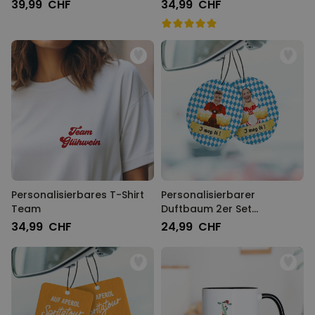
Freundinnen Strand
39,99 CHF
34,99 CHF
Personalisierbares T-Shirt
Personalisierbarer
Team
Duftbaum 2er Set
Oktoberfest
34,99 CHF
24,99 CHF