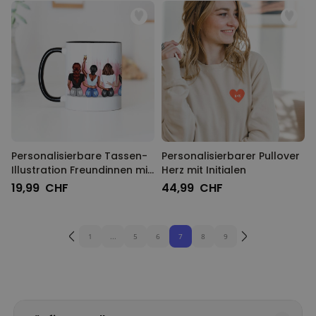
Personalisierbare Tassen-
Personalisierbarer Pullover
Illustration Freundinnen mit
Herz mit Initialen
Text
19,99 CHF
44,99 CHF
1
...
5
6
7
8
9