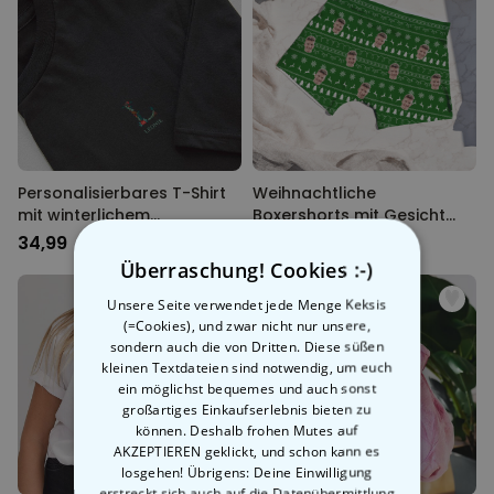
Personalisierbares T-Shirt
Weihnachtliche
mit winterlichem
Boxershorts mit Gesicht
Monogramm
und Muster
34,99 CHF
34,99 CHF
Überraschung! Cookies :-)
Unsere Seite verwendet jede Menge Keksis
(=Cookies), und zwar nicht nur unsere,
sondern auch die von Dritten. Diese süßen
kleinen Textdateien sind notwendig, um euch
ein möglichst bequemes und auch sonst
großartiges Einkaufserlebnis bieten zu
können. Deshalb frohen Mutes auf
AKZEPTIEREN geklickt, und schon kann es
losgehen! Übrigens: Deine Einwilligung
erstreckt sich auch auf die Datenübermittlung