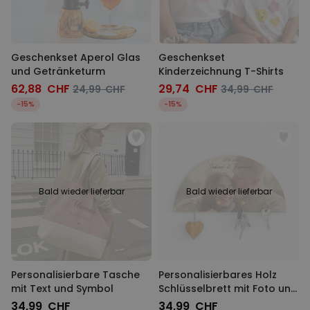
Geschenkset Aperol Glas
Geschenkset
und Getränketurm
Kinderzeichnung T-Shirts
62,88 CHF
29,74 CHF
24,99 CHF
34,99 CHF
-15%
-15%
Bald wieder lieferbar
Bald wieder lieferbar
Personalisierbare Tasche
Personalisierbares Holz
mit Text und Symbol
Schlüsselbrett mit Foto und
Text
34,99 CHF
34,99 CHF