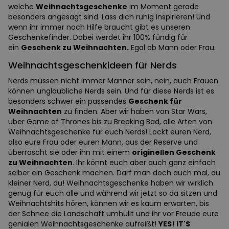
welche
Weihnachtsgeschenke
im Moment gerade
besonders angesagt sind. Lass dich ruhig inspirieren! Und
wenn ihr immer noch Hilfe braucht gibt es unseren
Geschenkefinder. Dabei werdet ihr 100% fündig für
ein
Geschenk zu Weihnachten.
Egal ob Mann oder Frau.
Weihnachtsgeschenkideen für Nerds
Nerds müssen nicht immer Männer sein, nein, auch Frauen
können unglaubliche Nerds sein. Und für diese Nerds ist es
besonders schwer ein passendes
Geschenk für
Weihnachten
zu finden. Aber wir haben von Star Wars,
über Game of Thrones bis zu Breaking Bad, alle Arten von
Weihnachtsgeschenke für euch Nerds! Lockt euren Nerd,
also eure Frau oder euren Mann, aus der Reserve und
überrascht sie oder ihn mit einem
originellen Geschenk
zu Weihnachten
. Ihr könnt euch aber auch ganz einfach
selber ein Geschenk machen. Darf man doch auch mal, du
kleiner Nerd, du! Weihnachtsgeschenke haben wir wirklich
genug für euch alle und während wir jetzt so da sitzen und
Weihnachtshits hören, können wir es kaum erwarten, bis
der Schnee die Landschaft umhüllt und ihr vor Freude eure
genialen Weihnachtsgeschenke aufreißt!
YES! IT'S