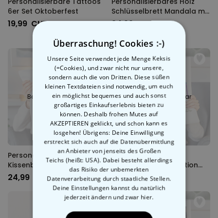
Personalisierbare Tattoos
Personalisierbares Holz
6er Set Oktoberfest
Schlüsselbrett Mandala mit
Foto und Text
19,99 CHF
34,99 CHF
Überraschung! Cookies :-)
Unsere Seite verwendet jede Menge Keksis
(=Cookies), und zwar nicht nur unsere,
sondern auch die von Dritten. Diese süßen
kleinen Textdateien sind notwendig, um euch
ein möglichst bequemes und auch sonst
Bald wieder lieferbar
Bald wieder lieferbar
großartiges Einkaufserlebnis bieten zu
können. Deshalb frohen Mutes auf
AKZEPTIEREN geklickt, und schon kann es
losgehen! Übrigens: Deine Einwilligung
erstreckt sich auch auf die Datenübermittlung
an Anbieter von jenseits des Großen
Personalisierbare
Personalisierbare
Teichs (heißt: USA). Dabei besteht allerdings
Kissenbezug-Illustration
Kissenbezug-Illustration
das Risiko der unbemerkten
Freundinnen im Winter
Cartoon Familie
24,99 CHF
24,99 CHF
Datenverarbeitung durch staatliche Stellen.
Deine Einstellungen kannst du natürlich
jederzeit ändern
und zwar hier.