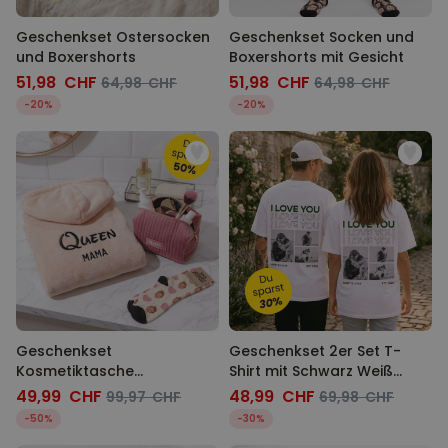
Geschenkset Ostersocken
Geschenkset Socken und
und Boxershorts
Boxershorts mit Gesicht
51,98 CHF
51,98 CHF
64,98 CHF
64,98 CHF
-20%
-20%
Geschenkset
Geschenkset 2er Set T-
Kosmetiktasche
Shirt mit Schwarz Weiß
Bademantel und Socken
Fotos und Text
49,99 CHF
48,99 CHF
99,97 CHF
69,98 CHF
-50%
-30%