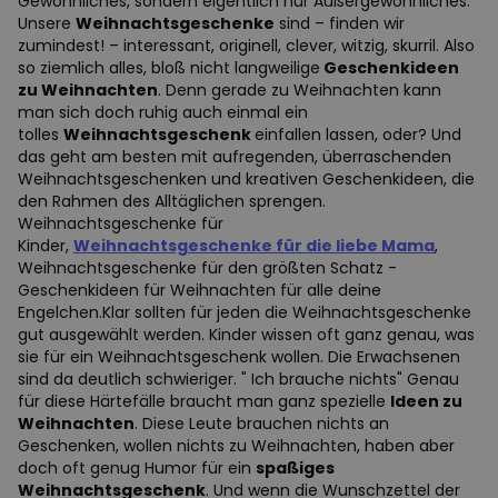
Gewöhnliches, sondern eigentlich nur Außergewöhnliches.
Unsere
Weihnachtsgeschenke
sind – finden wir
zumindest! – interessant, originell, clever, witzig, skurril. Also
so ziemlich alles, bloß nicht langweilige
Geschenkideen
zu Weihnachten
. Denn gerade zu Weihnachten kann
man sich doch ruhig auch einmal ein
tolles
Weihnachtsgeschenk
einfallen lassen, oder? Und
das geht am besten mit aufregenden, überraschenden
Weihnachtsgeschenken und kreativen Geschenkideen, die
den Rahmen des Alltäglichen sprengen.
Weihnachtsgeschenke für
Kinder,
Weihnachtsgeschenke für die liebe Mama
,
Weihnachtsgeschenke für den größten Schatz -
Geschenkideen für Weihnachten für alle deine
Engelchen.Klar sollten für jeden die Weihnachtsgeschenke
gut ausgewählt werden. Kinder wissen oft ganz genau, was
sie für ein Weihnachtsgeschenk wollen. Die Erwachsenen
sind da deutlich schwieriger. " Ich brauche nichts" Genau
für diese Härtefälle braucht man ganz spezielle
Ideen zu
Weihnachten
. Diese Leute brauchen nichts an
Geschenken, wollen nichts zu Weihnachten, haben aber
doch oft genug Humor für ein
spaßiges
Weihnachtsgeschenk
. Und wenn die Wunschzettel der