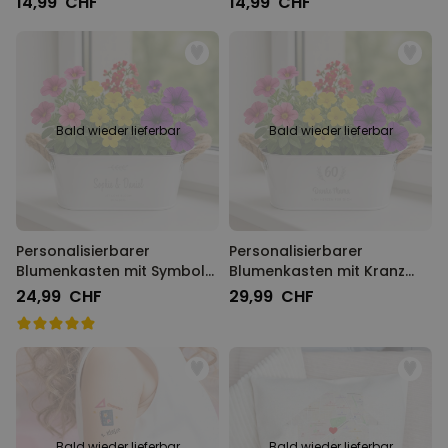
14,99 CHF
14,99 CHF
Bald wieder lieferbar
Bald wieder lieferbar
Personalisierbarer
Personalisierbarer
Blumenkasten mit Symbol
Blumenkasten mit Kranz
und Text
und Text
24,99 CHF
29,99 CHF
Bald wieder lieferbar
Bald wieder lieferbar