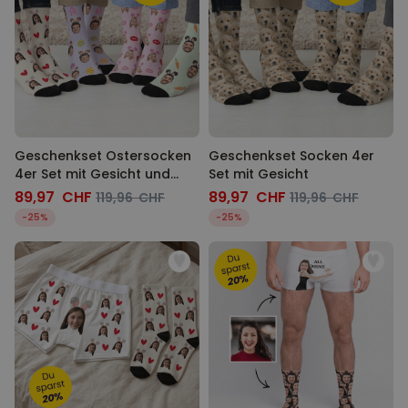
Personalisierbar
Personalisierbarer Bierkrug
mit Logo und Gesicht
über 71.100
24,99 CHF
mal gekauft
Personalisierbar
Personalisierbares Handtuch
Geschenkset Ostersocken
Geschenkset Socken 4er
mit Monogramm
4er Set mit Gesicht und
Set mit Gesicht
über 300
mal
Hasenohren
89,97 CHF
89,97 CHF
39,99 CHF
119,96 CHF
119,96 CHF
gekauft
-25%
-25%
Personalisierbar
Personalisierbares Handtuch
mit Getränken und Spruch
über 10.000
39,99 CHF
mal gekauft