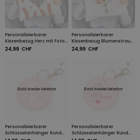
Personalisierbarer
Personalisierbarer
Kissenbezug Herz mit Foto
Kissenbezug Blumenstrauß
und Text
mit Handabdruck
24,99 CHF
24,99 CHF
Bald wieder lieferbar
Bald wieder lieferbar
Personalisierbarer
Personalisierbarer
Schlüsselanhänger Rund
Schlüsselanhänger Rund
mit Monogramm
mit Text