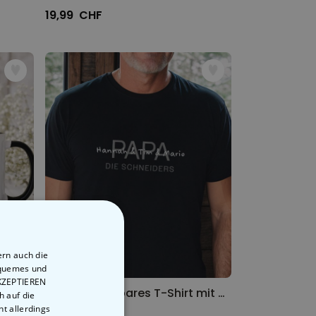
19,99 CHF
ern auch die
equemes und
AKZEPTIEREN
Personalisierbare Tasse Spill the Tea
Personalisierbares T-Shirt mit Namen
h auf die
t allerdings
34,99 CHF