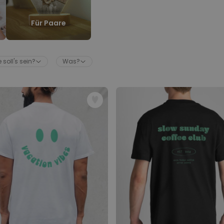
Personalisierbarer Bierkrug
mit Logo und Gesicht
Für Paare
über 71.100
24,99 CHF
mal gekauft
Personalisierbar
 soll's sein?
Was?
Personalisierte Vase mit Text
und Symbol
über 1.300
34,99 CHF
mal gekauft
Personalisierbar
Personalisierbares Handtuch
mit Monogramm
über 300
mal
39,99 CHF
gekauft