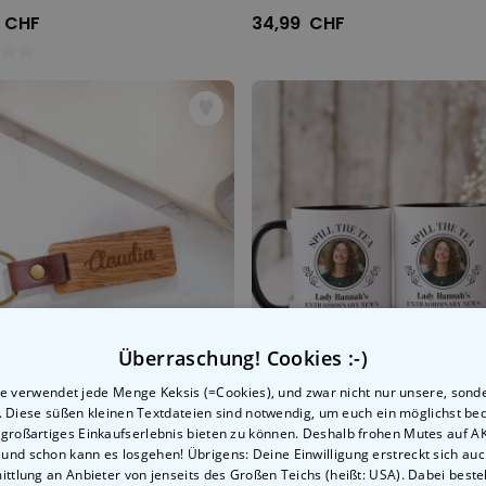
 CHF
34,99 CHF
Überraschung! Cookies :-)
e verwendet jede Menge Keksis (=Cookies), und zwar nicht nur unsere, sond
n. Diese süßen kleinen Textdateien sind notwendig, um euch ein möglichst b
 großartiges Einkaufserlebnis bieten zu können. Deshalb frohen Mutes auf 
Personalisierbarer Holz Schlüsselanhänger mit Name
, und schon kann es losgehen! Übrigens: Deine Einwilligung erstreckt sich auc
ttlung an Anbieter von jenseits des Großen Teichs (heißt: USA). Dabei besteh
 CHF
19,99 CHF