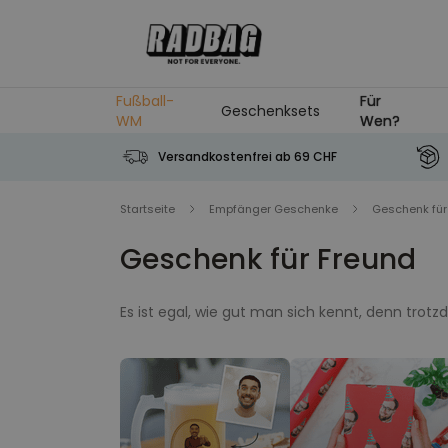
Skip to Content
Fußball-
Für
Geschenksets
WM
Wen?
Versandkostenfrei ab 69 CHF
Startseite
Empfänger Geschenke
Geschenk für
Geschenk für Freund
Es ist egal, wie gut man sich kennt, denn tro
viele Geschenkideen für deinen Freund zusamm
romantisch. Somit findet deine Suche nach ein
genauso individuell und cool wie er und desha
deine geniale Geschenkidee bstimmt tierisch f