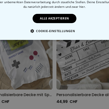
der unbemerkten Datenverarbeitung durch staatliche Stellen. Deine Einstell
du natürlich jederzeit ändern
und zwar hier.
ALLE AKZEPTIEREN
COOKIE-EINSTELLUNGEN
ESSENTIELL
PERFORMANCE
MARKETING
SON
Personalisierbare Decke mit Spielkonsole und Text
9 CHF
44,99 CHF