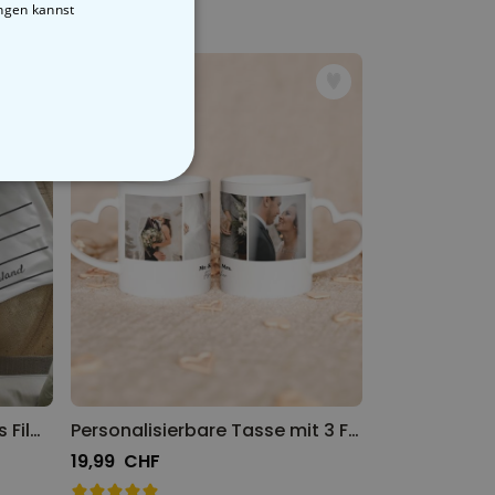
ungen kannst
STIGE
Personalisierbare Decke als Filmklappe
Personalisierbare Tasse mit 3 Fotos und Text
19,99 CHF