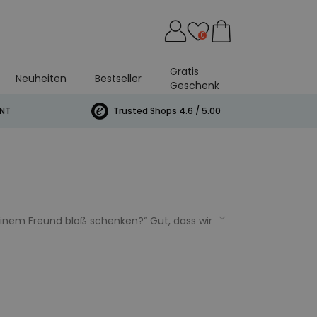
0
Gratis
Neuheiten
Bestseller
Geschenk
andtuch
INT
Trusted Shops 4.6 / 5.00
einem Freund bloß schenken?“ Gut, dass wir
 noch lustig oder wahlweise sogar
Ende. Das Geschenk für deinen Freund ist
ür den Freund gesammelt. Er wird sich über
 uns.